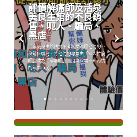
評價解痛師及活泉
美良生館的不良銷
售、呃人、騙局、
黑店
活泉美良生館怯於筆者寫文踢爆他們的不
良銷售騙局，將他們的專頁由「懶人拉筋
師」改為「解痛師」，用以欺騙不知內情
的無辜市民。
哲學行者