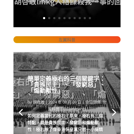
關係？為甚麼內山昂輝經常批評盧斯達？
左翼科普
簡單定義極右的三個關鍵字：
「貴族民主」、「發窮惡」、
「煽動獸性」
by
胡啟敢
|
2024 年 08 月 09 日
|
今日頭條
,
左
翼科普
| 0 Comments
如何定義當代的極右？原來，極右有三個
特點，就是貴族民主，發窮惡和煽動獸
性！極右除了像香港保皇黨只想一小撮精