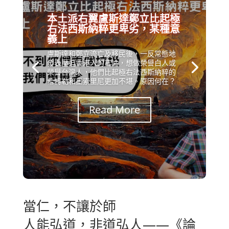
本土派右翼盧斯達鄭立比起極
右法西斯納粹更卑劣，某種意
義上
盧斯達和鄭立流亡及移民後，一反常態地
發表壓迫香港人的言論，想做榮譽白人或
榮譽台灣人，他們比起極右法西斯納粹的
希特勒和墨索里尼更加不堪。原因何在？
Read More
當仁，不讓於師
人能弘道，非道弘人——《論