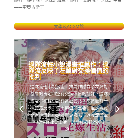
——聖奧古斯丁
文學及ACGM館
退隊流輕小說漫畫推薦作：退
隊流反映了左翼對交換價值的
批判
退隊流輕小說漫畫，推薦作隱含了左翼對
基層的肯定和空有交換價值的批評？退隊
流漫畫和輕小說有甚麼套路？為甚麼有一
種套路反映了使用價值的重要？但是現實
比退隊流輕小說漫畫更殘忍！退隊流的主
角於現實社會生活，恐變成奴隸不能出
頭！