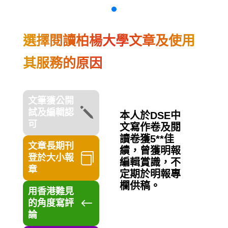
選擇閱讀柏楊大學文章及使用
其服務的原因
文筆獲公開
j
試及編輯認
本人於DSE中
可
文寫作卷及閱
讀卷獲5**佳
文章長期刊
績，曾獲明報

登於大小報
編輯賞識，不
章
定期於明報專
欄供稿。
用香港難見
#
的角度寫評
論