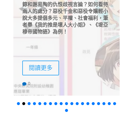
待
Mirror粉絲這樣對阿Mo李啟言女友有何
小
荒謬之處？恐怕，Mirror粉絲這樣對待
筆
阿Mo李啟言，下次受害的是Mirror其中
亞
一人！這也折射為何左翼批評民族主
義？
閱讀更多
0
