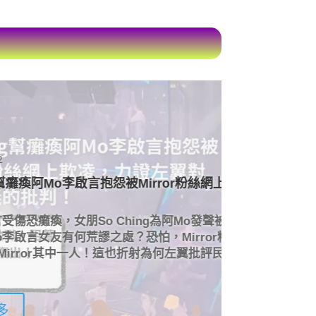
5 月 9, 2022
ror粉絲網上欺凌，力證左翼對民族主義
陶傑 嘲諷
陶傑批評M
發聲被Mirror粉絲霸凌！Mirror粉絲
有好多人想
rror粉絲這樣對待阿Mo李啟言，下
言論荒謬
翼批評民族主義？
批評Mirro
閱讀更