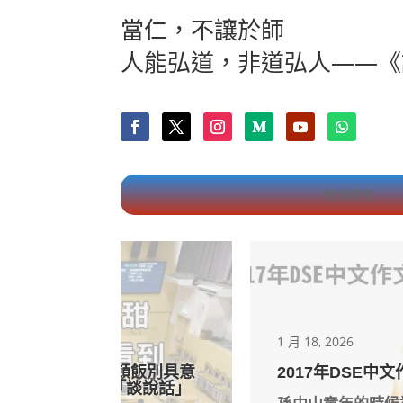
當仁，不讓於師
人能弘道，非道弘人——《
教育研究
1 月 18, 2026
頓飯別具意
2017年DSE中文作文：《談憤怒
談說話」