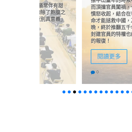
孫中山童年的時候被封建官員掌摑耳
餐膳常伴有甜
而頂撞官員闖禍，也沒有因為這個私
除了飽腹之
憤怒收起，結合在香港和西方的遊歷
別具意義」
命才能拯救中國，及後屢敗屢戰，孫
晚，終於推翻五千年來殘害人民的封
封建官員的特權也結束了，這就是用
的報復！
閱讀更多
0
