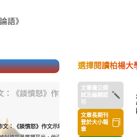
論語》
選擇閱讀柏楊大
文筆獲公開
j
試及編輯認
可
文章長期刊
1 月 6, 2026

登於大小報
》作文示範
量力而為還是踏出舒適圈：
章