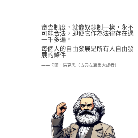
審查制度，就像奴隸制一樣，永不
可能合法，即便它作為法律存在過
一千多遍。
每個人的自由發展是所有人自由發
展的條件
——卡爾．馬克思（古典左翼集大成者）
金或惡役令孃輕小說學到教訓？從台大經濟系選舉學生發
金或惡役令孃的輕小說？若果他們支持台大經濟系陳柏錞和
如何看待兩人的處分？惡役千金和惡役令孃輕小說大多提倡
筆者舉《我的推是壞人大小姐》、《堤亞穆帝國物語》為例