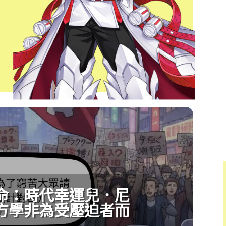
命：時代幸運兒．尼
方學非為受壓迫者而