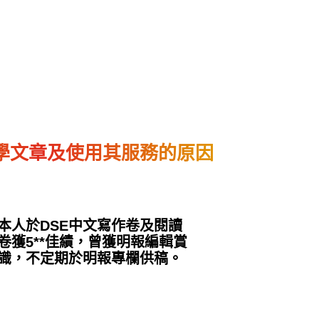
學文章及使用其服務的原因
本人於DSE中文寫作卷及閱讀
卷獲5**佳績，曾獲明報編輯賞
識，不定期於明報專欄供稿。
12 月 3, 2024
2025年DSE中文作文試寫
2024DSE
的題解立意例