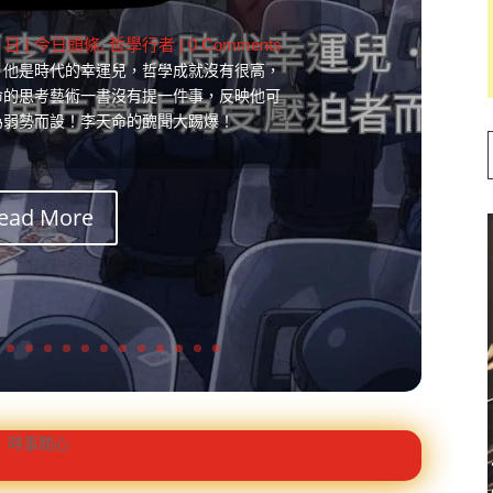
6 日
|
今日頭條
,
哲學行者
| 0 Comments
！他是時代的幸運兒，哲學成就沒有很高，
命的思考藝術一書沒有提一件事，反映他可
為弱勢而設！李天命的醜聞大踢爆！
ead More
時事關心