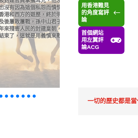
光，他沒有即時因憤怒
2025年DSE量力而為還
用香港難見
怨而憤憤不平，而是將
範，筆者從怪獸家長、人
#
的角度寫評
，終於明白只有共和革
力而為是否偷懶？踏出舒
論
中山君子報仇，十年不
建皇朝，建立共和，把
首個網站
義憤來戰勝私怨，最好

用左翼評
論ACG
閱讀更多
0

一切的歷史都是當