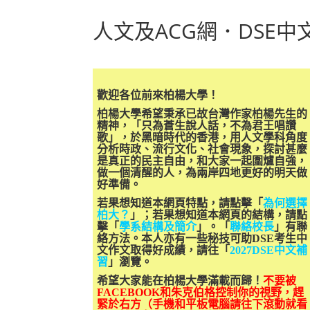
人文及ACG網．DSE
歡迎各位前來柏楊大學！
柏楊大學希望秉承已故台灣作家柏楊先生的
精神，「只為蒼生說人話，不為君王唱讚
歌」，於黑暗時代的香港，用人文學科角度
分析時政、流行文化、社會現象，探討甚麼
是真正的民主自由，和大家一起圍爐自強，
做一個清醒的人，為兩岸四地更好的明天做
好準備。
若果想知道本網頁特點，請點擊「
為何選擇
柏大？
」；若果想知道本網頁的結構，請點
擊「
學系結構及簡介
」。「
聯絡校長
」有聯
絡方法。本人亦有一些秘技可助DSE考生中
文作文取得好成績，請往「
2027DSE中文補
習
」瀏覽。
希望大家能在柏楊大學滿載而歸！
不要被
FACEBOOK和朱克伯格控制你的視野，趕
緊於右方（手機和平板電腦請往下滾動就看