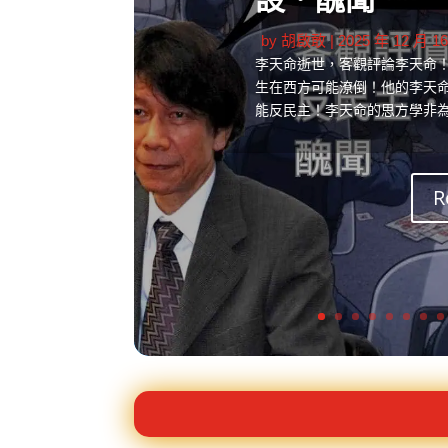
設．醜聞
by
胡啟敢
|
2025 年 12 月 1
李天命逝世，客觀評論李天命
生在西方可能潦倒！他的李天
能反民主！李天命的思方學非
R