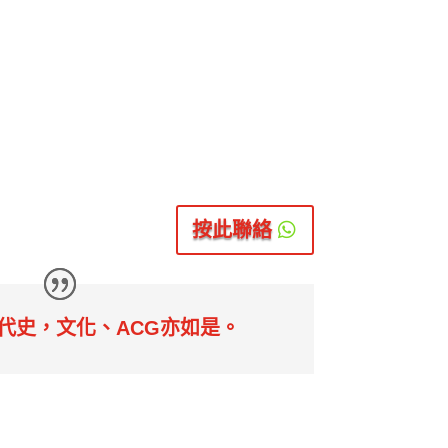
是踏出舒適圈的中文卷二作文試作示
DSE中文作文
生課程看踏出舒適圈是否騙局？量
題、立意？如何
適圈有兩大血流成河反例？
改標準，此文章
閱讀更多
按此聯絡
0

代史，文化、ACG亦如是。