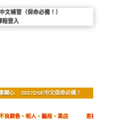
SE中文補習（保命必備！）
課程登入
事關心
2027DSE中文保命必備！
、呃人、騙局、黑店
客觀評價YYLam林溢欣DS