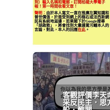
到）輸入名稱和電郵，訂閱柏楊大學電子
報！第一時間收看文章！
聲明：
由於本人寫文一直在推廣左翼知識和
普世價值，於是受到網上的極右或法西斯網
民有系統地滋擾，若果閣下於Google搜尋
「胡啟敢」，將會找到大量謾罵污衊本人的
言論，對此，本人的回應
在此
。
客觀評價李天
采反民主．思