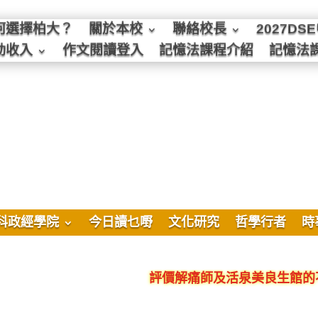
何選擇柏大？
關於本校
聯絡校長
2027D
動收入
作文閱讀登入
記憶法課程介紹
記憶法
科政經學院
今日讀乜嘢
文化研究
哲學行者
時
評價解痛師及活泉美良生館的不良銷售