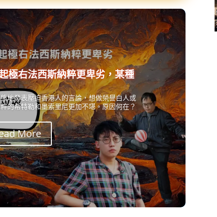
起極右法西斯納粹更卑劣，某種
常態地發表壓迫香港人的言論，想做榮譽白人或
納粹的希特勒和墨索里尼更加不堪。原因何在？
ead More