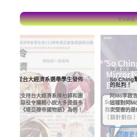
文化研究
10 月 22, 2022
佈
So Ching幫癱瘓阿Mo李啟言抱怨被Mir
的批判！
謝
阿Mo李啟言受傷恐癱瘓，女朋So Ching為阿Mo
多
這樣對阿Mo李啟言女友有何荒謬之處？恐怕，Mi
！
次受害的是Mirror其中一人！這也折射為何左
閱讀更多