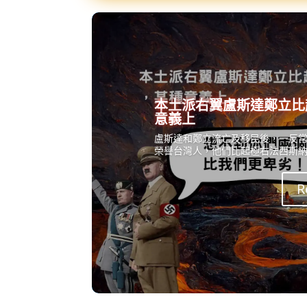
本土派右翼盧斯達鄭立比
意義上
盧斯達和鄭立流亡及移民後，一反
榮譽台灣人，他們比起極右法西斯
R