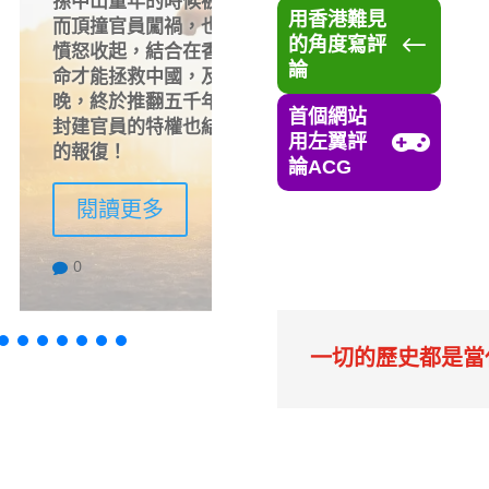
光，他沒有即時因憤怒
2025年DSE量力而為還
用香港難見
怨而憤憤不平，而是將
範，筆者從怪獸家長、人
#
的角度寫評
，終於明白只有共和革
力而為是否偷懶？踏出舒
論
中山君子報仇，十年不
建皇朝，建立共和，把
首個網站
義憤來戰勝私怨，最好

用左翼評
論ACG
閱讀更多
0

一切的歷史都是當