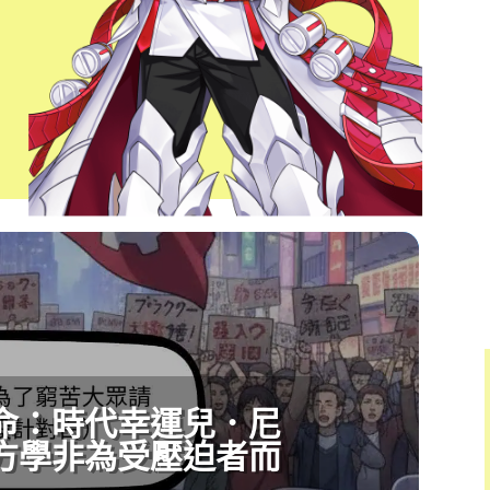
命：時代幸運兒．尼
方學非為受壓迫者而