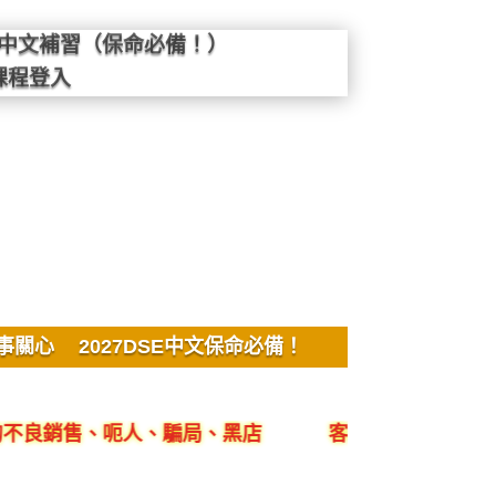
SE中文補習（保命必備！）
課程登入
事關心
2027DSE中文保命必備！
、呃人、騙局、黑店
客觀評價YYLam林溢欣DS