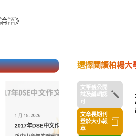
論語》
選擇閱讀柏楊大
文筆獲公開
j
試及編輯認
可
文章長期刊
1 月 6, 2026

登於大小報
》作文示範
量力而為還是踏出舒適圈：
章