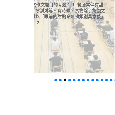
孫中山童年的時候被封建官員掌摑耳
餐膳常伴有甜
而頂撞官員闖禍，也沒有因為這個私
除了飽腹之
憤怒收起，結合在香港和西方的遊歷
別具意義」
命才能拯救中國，及後屢敗屢戰，孫
晚，終於推翻五千年來殘害人民的封
封建官員的特權也結束了，這就是用
的報復！
閱讀更多
0
