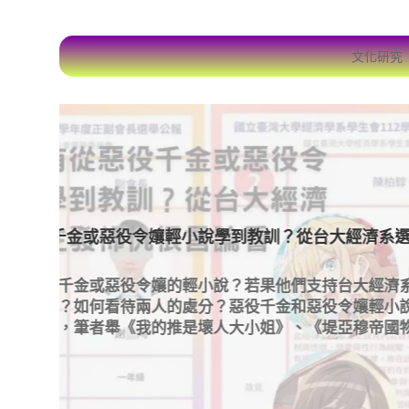
文化研究
10 月 22, 2022
佈
So Ching幫癱瘓阿Mo李啟言抱怨被Mir
的批判！
謝
阿Mo李啟言受傷恐癱瘓，女朋So Ching為阿Mo
多
這樣對阿Mo李啟言女友有何荒謬之處？恐怕，Mi
！
次受害的是Mirror其中一人！這也折射為何左
閱讀更多