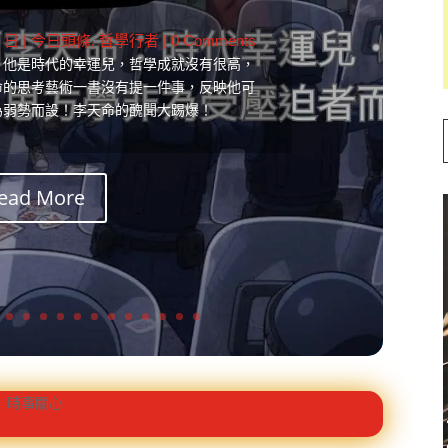
6 日
|
今日頭條
,
哲學行者
| 0 Comments
！他是時代的幸運兒，哲學成就沒有很高，
命的思考藝術一書沒有提一件事，反映他可
為弱勢而設！李天命的醜聞大踢爆！
ead More
時事關心