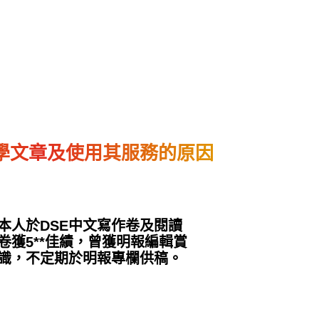
學文章及使用其服務的原因
本人於DSE中文寫作卷及閱讀
卷獲5**佳績，曾獲明報編輯賞
識，不定期於明報專欄供稿。
12 月 3, 2024
2025年DSE中文作文試寫
2024DSE
的題解立意例