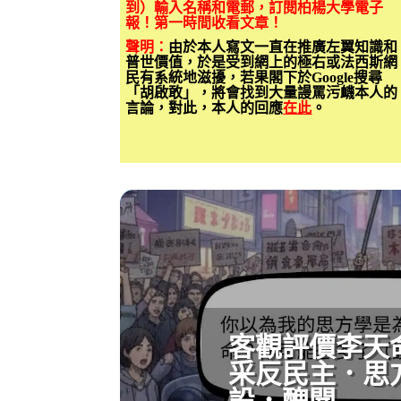
到）輸入名稱和電郵，訂閱柏楊大學電子
報！第一時間收看文章！
聲明：
由於本人寫文一直在推廣左翼知識和
普世價值，於是受到網上的極右或法西斯網
民有系統地滋擾，若果閣下於Google搜尋
「胡啟敢」，將會找到大量謾罵污衊本人的
言論，對此，本人的回應
在此
。
客觀評價李天
采反民主．思