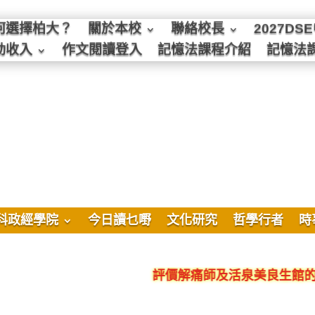
何選擇柏大？
關於本校
聯絡校長
2027D
動收入
作文閱讀登入
記憶法課程介紹
記憶法
科政經學院
今日讀乜嘢
文化研究
哲學行者
時
評價解痛師及活泉美良生館的不良銷售