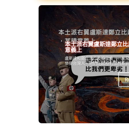
本土派右翼盧斯達鄭立比
意義上
盧斯達和鄭立流亡及移民後，一反
榮譽台灣人，他們比起極右法西斯
R