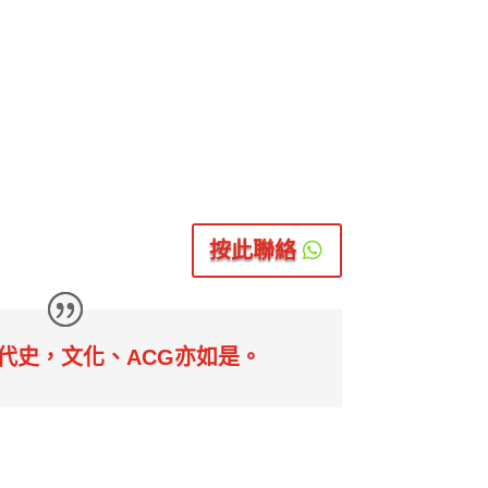
是踏出舒適圈的中文卷二作文試作示
DSE中文作文
生課程看踏出舒適圈是否騙局？量
題、立意？如何
適圈有兩大血流成河反例？
改標準，此文章
閱讀更多
按此聯絡
0

代史，文化、ACG亦如是。