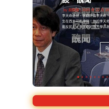
設．醜聞
by
胡啟敢
|
2025 年 12 月 1
李天命逝世，客觀評論李天命
生在西方可能潦倒！他的李天
能反民主！李天命的思方學非
R