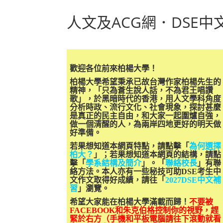
人文及ACG網．DSE
歡迎各位前來柏楊大學！
柏楊大學希望秉承已故台灣作家柏楊先生的
精神，「只為蒼生說人話，不為君王唱讚
歌」，於黑暗時代的香港，用人文學科角度
分析時政、流行文化、社會現象，探討甚麼
是真正的民主自由，和大家一起圍爐自強，
做一個清醒的人，為兩岸四地更好的明天做
好準備。
若果想知道本網頁特點，請點擊「
為何選擇
柏大？
」；若果想知道本網頁的結構，請點
擊「
學系結構及簡介
」。「
聯絡校長
」有聯
絡方法。本人亦有一些秘技可助DSE考生中
文作文取得好成績，請往「
2027DSE中文補
習
」瀏覽。
希望大家能在柏楊大學滿載而歸！
不要被
FACEBOOK和朱克伯格控制你的視野，趕
緊於右方（手機和平板電腦請往下滾動就看