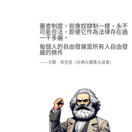
審查制度，就像奴隸制一樣，永不
可能合法，即便它作為法律存在過
一千多遍。
每個人的自由發展是所有人自由發
展的條件
——卡爾．馬克思（古典左翼集大成者）
金或惡役令孃輕小說學到教訓？從台大經濟系選舉學生發
金或惡役令孃的輕小說？若果他們支持台大經濟系陳柏錞和
如何看待兩人的處分？惡役千金和惡役令孃輕小說大多提倡
筆者舉《我的推是壞人大小姐》、《堤亞穆帝國物語》為例