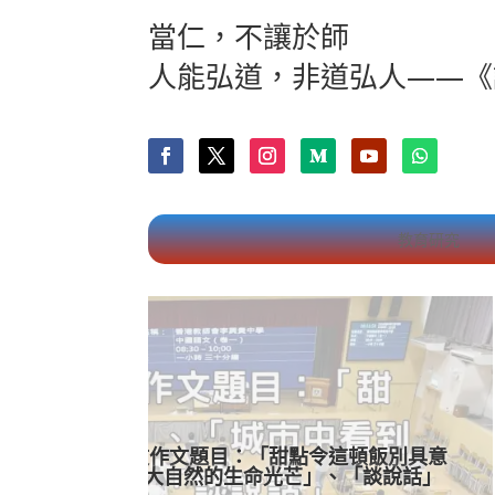
當仁，不讓於師
人能弘道，非道弘人——《
教育研究
1 月 18, 2026
頓飯別具意
2017年DSE中文作文：《談憤怒
談說話」