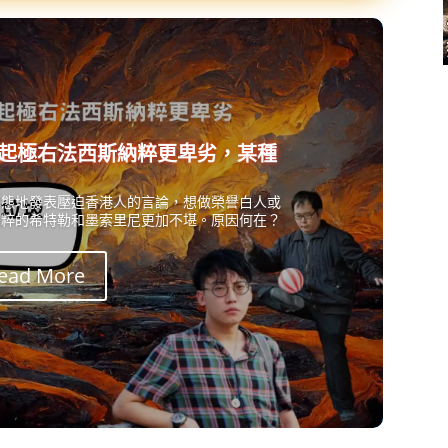
起極右法西斯納粹更卑劣，某種
常態地發表壓迫香港人的言論，想做榮譽白人或
納粹的希特勒和墨索里尼更加不堪。原因何在？
ead More