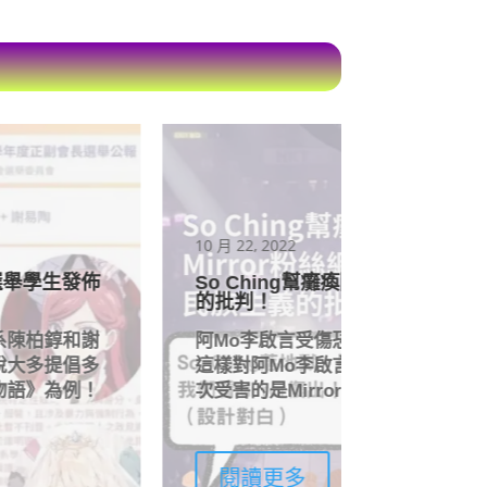
5 月 9, 2022
ror粉絲網上欺凌，力證左翼對民族主義
陶傑 嘲諷
陶傑批評M
發聲被Mirror粉絲霸凌！Mirror粉絲
有好多人想
rror粉絲這樣對待阿Mo李啟言，下
言論荒謬
翼批評民族主義？
批評Mirro
閱讀更