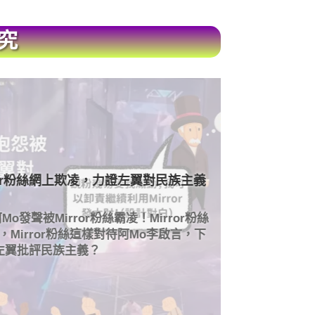
究
5 月 9, 2022
ror粉絲網上欺凌，力證左翼對民族主義
陶傑 嘲諷
陶傑批評M
發聲被Mirror粉絲霸凌！Mirror粉絲
有好多人想
rror粉絲這樣對待阿Mo李啟言，下
言論荒謬
翼批評民族主義？
批評Mirro
閱讀更