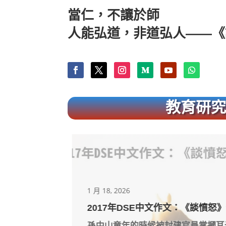
當仁，不讓於師
人能弘道，非道弘人——《
教育研
1 月 18, 2026
頓飯別具意
2017年DSE中文作文：《談憤怒
談說話」