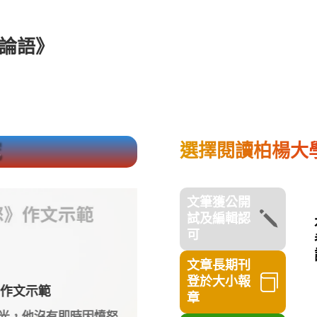
論語》
究
選擇閱讀柏楊大
文筆獲公開
j
試及編輯認
可
文章長期刊
1 月 6, 2026

登於大小報
》作文示範
量力而為還是踏出舒適圈：
章