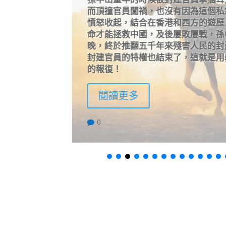
孫中山童年的時候被封建官員掌摑耳
餐膳常伴有甜
而頂撞官員闖禍，也沒有因為這個私
除了飽腹之
憤怒收起，結合在香港和西方的遊歷
別具意義」
命才能拯救中國，及後屢敗屢戰，孫
晚，終於推翻五千年來殘害人民的封
封建官員的特權也結束了，這就是用
的報復！
閱讀更多
0
