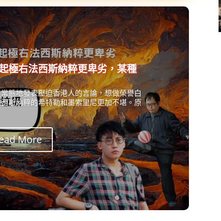
起極右法西斯納粹更卑劣，某種
反常態地發表壓迫香港人的言論，想做榮譽白
法西斯納粹的希特勒和墨索里尼更加不堪。原
ead More