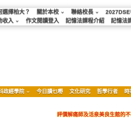
何選擇柏大？
關於本校
聯絡校長
2027D
動收入
作文閱讀登入
記憶法課程介紹
記憶法
科政經學院
今日讀乜嘢
文化研究
哲學行者
時
評價解痛師及活泉美良生館的不良銷售、