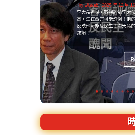
by
胡啟敢
|
2025 年 12 月 1
李天命逝世，客觀評論李天
高，生在西方可能潦倒！他
反映他可能反民主！李天命
踢爆！
R