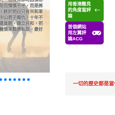
光，他沒有即時因憤怒
2025年DSE量力而為還
用香港難見
怨而憤憤不平，而是將
範，筆者從怪獸家長、人
#
的角度寫評
，終於明白只有共和革
力而為是否偷懶？踏出舒
論
中山君子報仇，十年不
建皇朝，建立共和，把
首個網站
義憤來戰勝私怨，最好

用左翼評
論ACG
閱讀更多
0

一切的歷史都是當