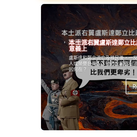
本土派右翼盧斯達鄭立比
意義上
盧斯達和鄭立流亡及移民後，一
人或榮譽台灣人，他們比起極右
因何在？
R