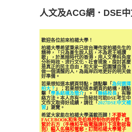
人文及ACG網．DSE
歡迎各位前來柏楊大學！
柏楊大學希望秉承已故台灣作家柏楊先生的
精神，「只為蒼生說人話，不為君王唱讚
歌」，於黑暗時代的香港，用人文學科角度
分析時政、流行文化、社會現象，探討甚麼
是真正的民主自由，和大家一起圍爐自強，
做一個清醒的人，為兩岸四地更好的明天做
好準備。
若果想知道本網頁特點，請點擊「
為何選擇
柏大？
」；若果想知道本網頁的結構，請點
擊「
學系結構及簡介
」。「
聯絡校長
」有聯
絡方法。本人亦有一些秘技可助DSE考生中
文作文取得好成績，請往「
2027DSE中文補
習
」瀏覽。
希望大家能在柏楊大學滿載而歸！
不要被
FACEBOOK和朱克伯格控制你的視野，趕
緊於右方（手機和平板電腦請往下滾動就看
到）輸入名稱和電郵，訂閱柏楊大學電子