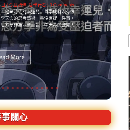
6 日
|
今日頭條
,
哲學行者
| 0 Comments
命！他是時代的幸運兒，哲學成就沒有很
的李天命的思考藝術一書沒有提一件事，
的思方學非為弱勢而設！李天命的醜聞大
ead More
時事關心