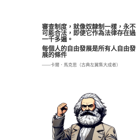
審查制度，就像奴隸制一樣，永不
可能合法，即便它作為法律存在過
一千多遍。
每個人的自由發展是所有人自由發
展的條件
——卡爾．馬克思（古典左翼集大成者）
金或惡役令孃輕小說學到教訓？從台大經濟系選舉學生發
金或惡役令孃的輕小說？若果他們支持台大經濟系陳柏錞和
如何看待兩人的處分？惡役千金和惡役令孃輕小說大多提倡
筆者舉《我的推是壞人大小姐》、《堤亞穆帝國物語》為例