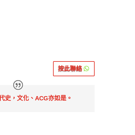
是踏出舒適圈的中文卷二作文試作示
DSE中文作文
生課程看踏出舒適圈是否騙局？量
題、立意？如何
適圈有兩大血流成河反例？
改標準，此文章
閱讀更多
按此聯絡
0

代史，文化、ACG亦如是。