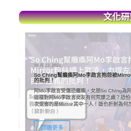
文化研
10 月 22, 2022
佈
So Ching幫癱瘓阿Mo李啟言抱怨被Mir
的批判！
謝
阿Mo李啟言受傷恐癱瘓，女朋So Ching為阿Mo
多
這樣對阿Mo李啟言女友有何荒謬之處？恐怕，Mi
！
次受害的是Mirror其中一人！這也折射為何左
閱讀更多