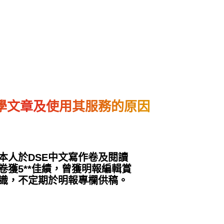
學文章及使用其服務的原因
本人於DSE中文寫作卷及閱讀
卷獲5**佳績，曾獲明報編輯賞
識，不定期於明報專欄供稿。
12 月 3, 2024
2025年DSE中文作文試寫
2024DSE
的題解立意例