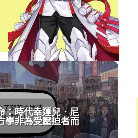
命：時代幸運兒．尼
方學非為受壓迫者而