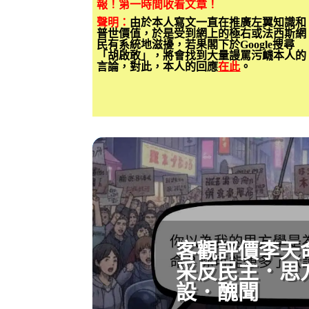
報！第一時間收看文章！
聲明：
由於本人寫文一直在推廣左翼知識和
普世價值，於是受到網上的極右或法西斯網
民有系統地滋擾，若果閣下於Google搜尋
「胡啟敢」，將會找到大量謾罵污衊本人的
言論，對此，本人的回應
在此
。
客觀評價李天
采反民主．思
設．醜聞