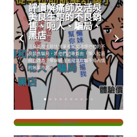
評價解痛師及活泉
美良生館的不良銷
售、呃人、騙局、
黑店
活泉美良生館怯於筆者寫文踢爆他們的不
良銷售騙局，將他們的專頁由「懶人拉筋
師」改為「解痛師」，用以欺騙不知內情
的無辜市民。
哲學行者