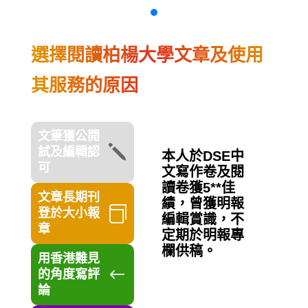
選擇閱讀柏楊大學文章及使用
其服務的原因
文筆獲公開
j
試及編輯認
本人於DSE中
可
文寫作卷及閱
讀卷獲5**佳
文章長期刊
績，曾獲明報

登於大小報
編輯賞識，不
章
定期於明報專
欄供稿。
用香港難見
#
的角度寫評
論