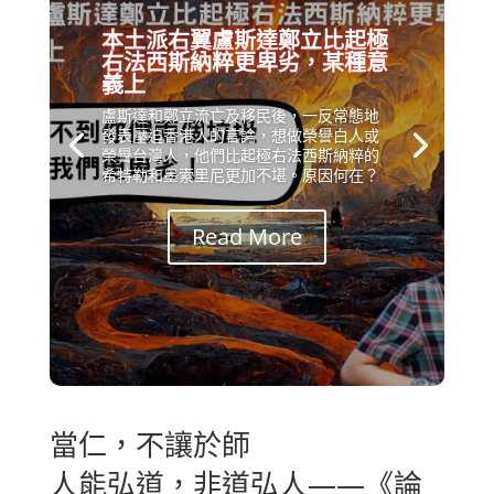
本土派右翼盧斯達鄭立比起極
右法西斯納粹更卑劣，某種意
義上
盧斯達和鄭立流亡及移民後，一反常態地
發表壓迫香港人的言論，想做榮譽白人或
榮譽台灣人，他們比起極右法西斯納粹的
希特勒和墨索里尼更加不堪。原因何在？
Read More
當仁，不讓於師
人能弘道，非道弘人——《論