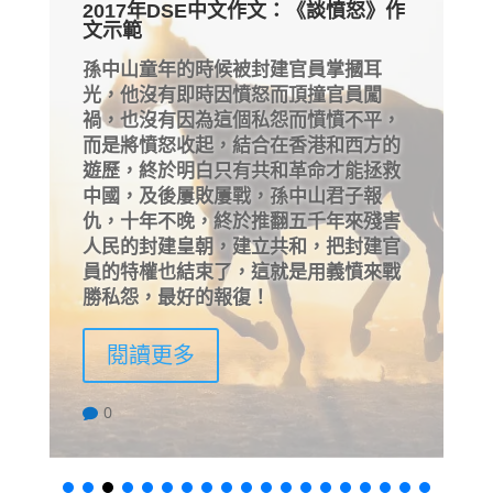
2017年DSE中文作文：《談憤怒》作
文示範
孫中山童年的時候被封建官員掌摑耳
光，他沒有即時因憤怒而頂撞官員闖
禍，也沒有因為這個私怨而憤憤不平，
而是將憤怒收起，結合在香港和西方的
遊歷，終於明白只有共和革命才能拯救
中國，及後屢敗屢戰，孫中山君子報
仇，十年不晚，終於推翻五千年來殘害
人民的封建皇朝，建立共和，把封建官
員的特權也結束了，這就是用義憤來戰
勝私怨，最好的報復！
閱讀更多
0
