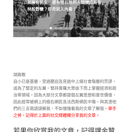
英擁有民主，還有極右想把人類變成哥布
林般野蠻？好奇就入內看！
胡啟敢
自小已是基層，受過壓迫及見過中上級社會階層的荒謬，
成為了堅定的左翼。堅持普羅大眾由下而上掌握經濟和政
治等領域。因為大部分文章都提倡左翼思想和普世價值，
因此經常被網上的極右網民及法西斯網民中傷。與其憑他
們的三言兩語誤解我，不如慢慢看我的文章了解我。
舉手
之勞，記得於上面的社交媒體欄分享我的文章。
若果你欣賞我的文章，記得課金贊