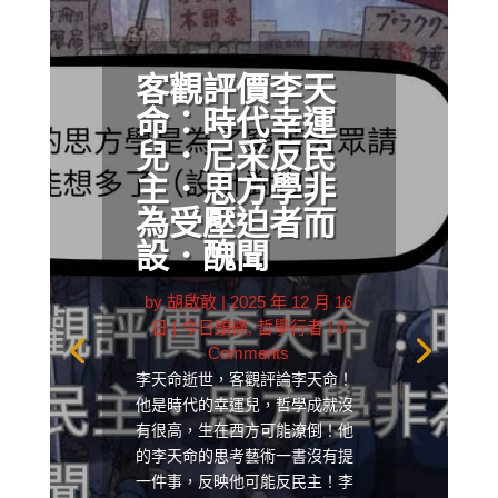
客觀評價李天
命：時代幸運
兒．尼采反民
主．思方學非
為受壓迫者而
設．醜聞
by
胡啟敢
|
2025 年 12 月 16
日
|
今日頭條
,
哲學行者
| 0
Comments
李天命逝世，客觀評論李天命！
他是時代的幸運兒，哲學成就沒
有很高，生在西方可能潦倒！他
的李天命的思考藝術一書沒有提
一件事，反映他可能反民主！李