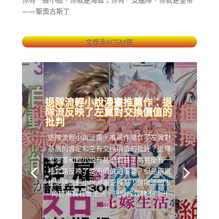
——聖奧古斯丁
文學及ACGM館
退隊流輕小說漫畫推薦作：退
隊流反映了左翼對交換價值的
批判
退隊流輕小說漫畫，推薦作隱含了左翼對
基層的肯定和空有交換價值的批評？退隊
流漫畫和輕小說有甚麼套路？為甚麼有一
種套路反映了使用價值的重要？但是現實
比退隊流輕小說漫畫更殘忍！退隊流的主
角於現實社會生活，恐變成奴隸不能出
頭！