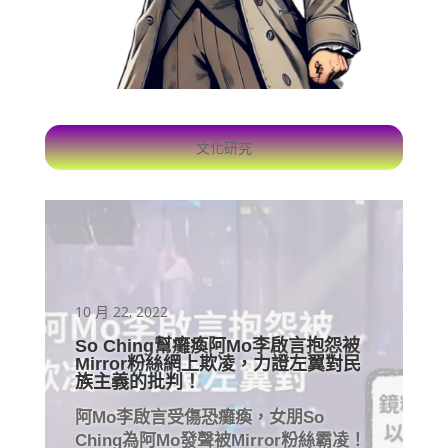
文化研究
10 月 22, 2022
So Ching幫癱瘓阿Mo李啟言抱怨被
Mirror粉絲網上欺凌，力證左翼對民
族主義的批判！
阿Mo李啟言受傷恐癱瘓，女朋So
Ching為阿Mo發聲被Mirror粉絲霸凌！