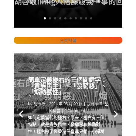
關係？為甚麼內山昂輝經常批評盧斯達？
左翼科普
簡單定義極右的三個關鍵字：
「貴族民主」、「發窮惡」、
「煽動獸性」
by
胡啟敢
|
2024 年 08 月 09 日
|
今日頭條
,
左
翼科普
| 0 Comments
如何定義當代的極右？原來，極右有三個
特點，就是貴族民主，發窮惡和煽動獸
性！極右除了像香港保皇黨只想一小撮精