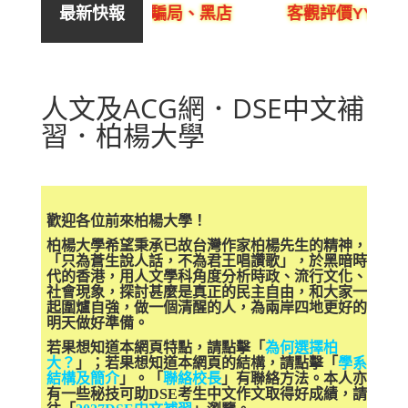
售、呃人、騙局、黑店
客觀評價YYLam林溢欣
最新快報
人文及ACG網．DSE中文補
習．柏楊大學
歡迎各位前來柏楊大學！
柏楊大學希望秉承已故台灣作家柏楊先生的精神，
「只為蒼生說人話，不為君王唱讚歌」，於黑暗時
代的香港，用人文學科角度分析時政、流行文化、
社會現象，探討甚麼是真正的民主自由，和大家一
起圍爐自強，做一個清醒的人，為兩岸四地更好的
明天做好準備。
若果想知道本網頁特點，請點擊「
為何選擇柏
大？
」；若果想知道本網頁的結構，請點擊「
學系
結構及簡介
」。「
聯絡校長
」有聯絡方法。本人亦
有一些秘技可助DSE考生中文作文取得好成績，請