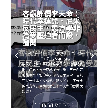
客觀評價李天命：
時代幸運兒．尼采
反民主．思方學非
為受壓迫者而設．
醜聞
by
胡啟敢
|
2025 年 12 月 16 日
|
今日頭條
,
哲學行者
| 0 Comments
李天命逝世，客觀評論李天命！他是時代
的幸運兒，哲學成就沒有很高，生在西方
可能潦倒！他的李天命的思考藝術一書沒
有提一件事，反映他可能反民主！李天命
的思方學非為弱勢而設！李天命的醜聞大
踢爆！
Read More