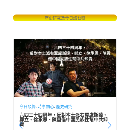
歷史研究及今日讀乜嘢
今日頭條
,
時事關心
,
歷史研究
六四三十四周年，反對本土派右翼盧斯達、
鄭立、徐承恩、陳雲借中國民族性幫中共卸
責
趕