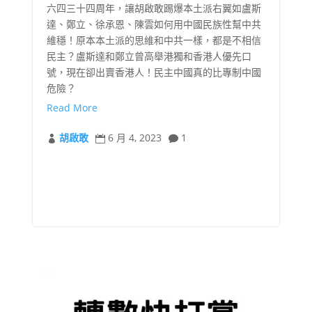
六四三十四周年，讓胡啟敢踢爆本土派右翼如盧斯
達、鄭立、徐承恩、陳雲如何用中國民族性幫中共
些
維穩！原本本土派的思維和中共一樣，都是不相信
天
民主？盧斯達和鄭立曾高舉港獨和香港人優先口
國
號，現在卻出賣香港人！民主中國真的比專制中國
危險？
Read More
胡啟敢
6 月 4, 2023
1


