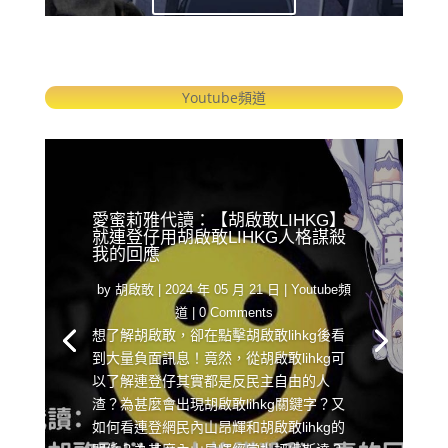
Youtube頻道
愛蜜莉雅代讀：【胡啟敢LIHKG】
就連登仔用胡啟敢LIHKG人格謀殺
我的回應
by
胡啟敢
|
2024 年 05 月 21 日
|
Youtube頻
道
| 0 Comments
想了解胡啟敢，卻在點擊胡啟敢lihkg後看
到大量負面訊息！竟然，從胡啟敢lihkg可
以了解連登仔其實都是反民主自由的人
渣？為甚麼會出現胡啟敢lihkg關鍵字？又
如何看連登網民內山昂輝和胡啟敢lihkg的