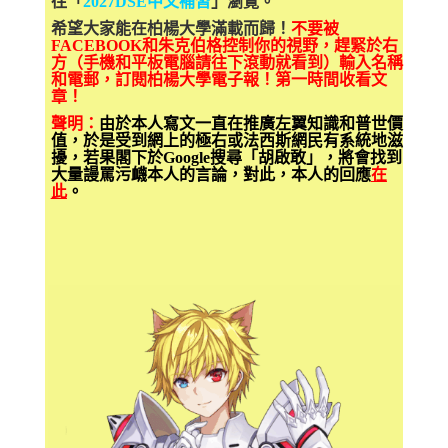
往「
2027DSE中文補習
」瀏覽。
希望大家能在柏楊大學滿載而歸！
不要被
FACEBOOK和朱克伯格控制你的視野，趕緊於右
方（手機和平板電腦請往下滾動就看到）輸入名稱
和電郵，訂閱柏楊大學電子報！第一時間收看文
章！
聲明：
由於本人寫文一直在推廣左翼知識和普世價
值，於是受到網上的極右或法西斯網民有系統地滋
擾，若果閣下於Google搜尋「胡啟敢」，將會找到
大量謾罵污衊本人的言論，對此，本人的回應
在
此
。