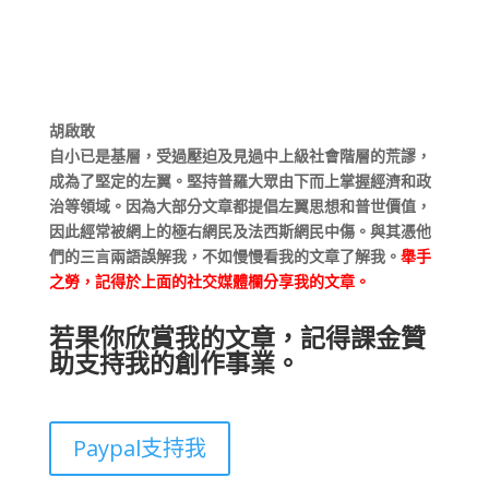
胡啟敢
自小已是基層，受過壓迫及見過中上級社會階層的荒謬，
成為了堅定的左翼。堅持普羅大眾由下而上掌握經濟和政
治等領域。因為大部分文章都提倡左翼思想和普世價值，
因此經常被網上的極右網民及法西斯網民中傷。與其憑他
們的三言兩語誤解我，不如慢慢看我的文章了解我。
舉手
之勞，記得於上面的社交媒體欄分享我的文章。
若果你欣賞我的文章，記得課金贊
助支持我的創作事業。
Paypal支持我