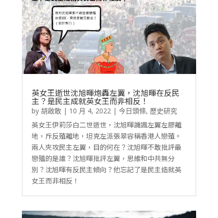
英女王逝世沈旭暉炮轟左翼，沈旭暉在反民
主？是民主成就英女王而非相反！
by
胡啟敢
|
10 月 4, 2022
|
今日頭條
,
歷史研究
英女王伊莉莎白二世逝世，沈旭暉譏諷左翼左膠離
地，斥反殖離地，坦克左派張翠容稱香港人戀殖。
兩人夾攻民主左翼，目的何在？沈旭暉不敢批評最
戀殖的是誰？沈旭暉批評左翼，思維和中共無分
別？沈旭暉有反民主傾向？他忘記了是民主造就英
女王而非相反！