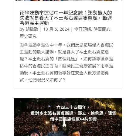
雨傘運動傘運佔中十年紀念誌：運動最大的
失敗就是養大了本土派右翼這隻惡魔，斷送
香港民主運動
by
胡啟敢
|
10 月 5, 2024
|
今日頭條
,
時事關心
,
歷史研究
雨傘運動傘運佔中十年，我們反思這場偉大香港民
主運動的最大錯誤，就是養大了本土派右翼這惡
魔？本土派右翼的「四個凡是」，如何誤導後傘運
佔中的香港民主方向，阻礙民主健康發展？雨傘運
動後，本土派右翼的領導躲在安全大後方煽動勇
武，他們現況又如何了？