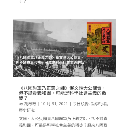
子？
《八國聯軍乃正義之師》獲文匯大公譴責，
但不譴責義和團，可能是科學社會主義的叛
徒？
by
胡啟敢
|
10 月 31, 2021
|
今日頭條
,
哲學行者
,
歷史研究
文匯、大公只譴責八國聯軍乃正義之師，卻不譴責
義和團，可能是科學社會主義的叛徒？原來八國聯