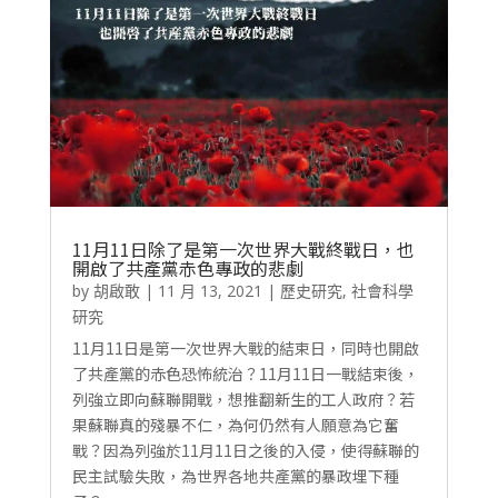
11月11日除了是第一次世界大戰終戰日，也
開啟了共產黨赤色專政的悲劇
by
胡啟敢
|
11 月 13, 2021
|
歷史研究
,
社會科學
研究
11月11日是第一次世界大戰的結束日，同時也開啟
了共產黨的赤色恐怖統治？11月11日一戰結束後，
列強立即向蘇聯開戰，想推翻新生的工人政府？若
果蘇聯真的殘暴不仁，為何仍然有人願意為它奮
戰？因為列強於11月11日之後的入侵，使得蘇聯的
民主試驗失敗，為世界各地共產黨的暴政埋下種