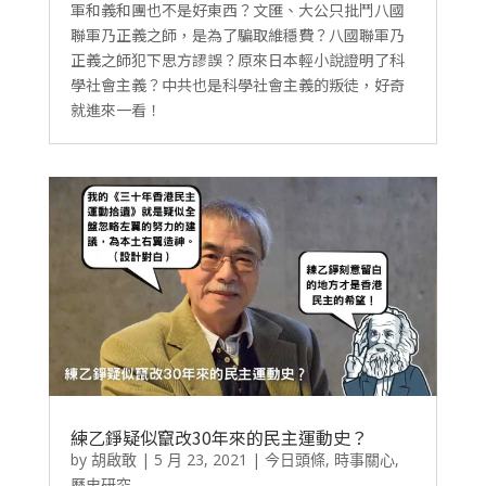
軍和義和團也不是好東西？文匯、大公只批鬥八國
聯軍乃正義之師，是為了騙取維穩費？八國聯軍乃
正義之師犯下思方謬誤？原來日本輕小說證明了科
學社會主義？中共也是科學社會主義的叛徒，好奇
就進來一看！
練乙錚疑似竄改30年來的民主運動史？
by
胡啟敢
|
5 月 23, 2021
|
今日頭條
,
時事關心
,
歷史研究