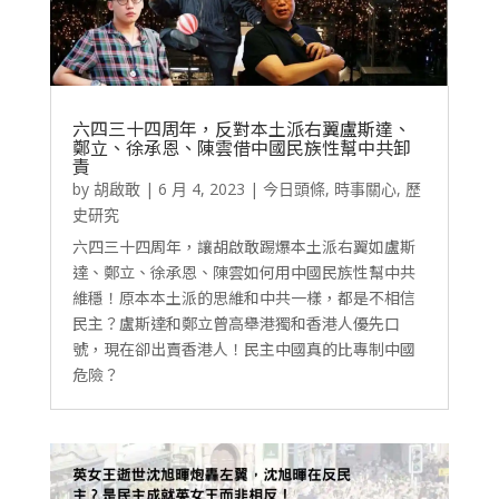
六四三十四周年，反對本土派右翼盧斯達、
鄭立、徐承恩、陳雲借中國民族性幫中共卸
責
by
胡啟敢
|
6 月 4, 2023
|
今日頭條
,
時事關心
,
歷
史研究
六四三十四周年，讓胡啟敢踢爆本土派右翼如盧斯
達、鄭立、徐承恩、陳雲如何用中國民族性幫中共
維穩！原本本土派的思維和中共一樣，都是不相信
民主？盧斯達和鄭立曾高舉港獨和香港人優先口
號，現在卻出賣香港人！民主中國真的比專制中國
危險？