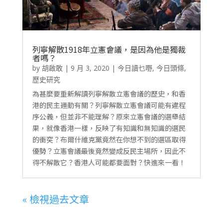
列寧解散1918年立憲會議，是因為他是獨裁
者嗎？
by
胡啟敢
|
9 月 3, 2020
|
今日讀乜嘢
,
今日頭條
,
歷史研究
為甚麼要重新解讀列寧解散立憲會議的歷史，和香
港的民主運動有關？列寧解散立憲會議可能有違程
序公義，但並非不能理解？原來立憲會議的選舉結
果，就像香港一樣，反映了有知識和無知識的選民
的衝突？布爾什維克黨竟然在你想不到的選區取得
優勢？立憲會議最後竟然變成反民主場所，因此不
得不解散它？香港人可能都要面對？快進來一看！
« 檢視過去文章