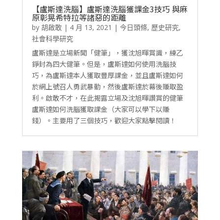
【盧斯達洗腦】盧斯達洗腦獲課金3技巧 與麻
原彰晃希特拉等諸惡的距離
by
胡啟敢
|
4 月 13, 2021
|
今日頭條
,
歷史研究
,
社會科學研究
盧斯達是立場新聞「健筆」，獲沈旭暉賞識，練乙
錚封為四大健筆。但是，盧斯達如何使用洗腦技
巧，為盧斯達本人獲取豐厚課金，並且盧斯達如何
於網上號召人勇武暴動，然後盧斯達於幕後賺取盈
利。啟敢不才，在此揭露立場及沈旭暉讚賞的健筆
盧斯達如何洗腦獲取課金（大家可以學下以賺
錢）。主要用了三個技巧，歡迎大家點擊閱讀！