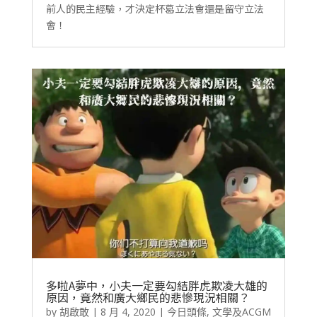
前人的民主經驗，才決定杯葛立法會還是留守立法
會！
多啦A夢中，小夫一定要勾結胖虎欺凌大雄的
原因，竟然和廣大鄉民的悲慘現況相關？
by
胡啟敢
|
8 月 4, 2020
|
今日頭條
,
文學及ACGM