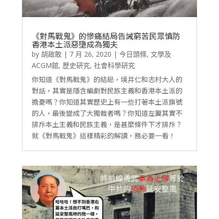
《對馬戰鬼》的慘痛結局告誡窮苦民眾慎防
香港本土派惡墮成為獨夫
by
胡啟敢
|
7 月 26, 2020
|
今日頭條
,
文學及
ACGM館
,
歷史研究
,
社會科學研究
你知道《對馬戰鬼》的結局，境井仁和志村大人的
對話，其實是隱含編劇對民族主義和香港本土派的
擔憂嗎？你知道其實歷史上有一些打著本土派旗號
的人，最後變成了大獨裁者嗎？你知道左翼其實不
排斥本土主義和民族主義，是甚麼條件下才排斥？
就《對馬戰鬼》這樣精彩的解讀，務必要一看！