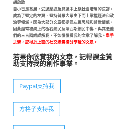
胡啟敢
自小已是基層，受過壓迫及見過中上級社會階層的荒謬，
成為了堅定的左翼。堅持普羅大眾由下而上掌握經濟和政
治等領域。因為大部分文章都提倡左翼思想和普世價值，
因此經常被網上的極右網民及法西斯網民中傷。與其憑他
們的三言兩語誤解我，不如慢慢看我的文章了解我。
舉手
之勞，記得於上面的社交媒體欄分享我的文章。
若果你欣賞我的文章，記得課金贊
助支持我的創作事業。
Paypal支持我
方格子支持我