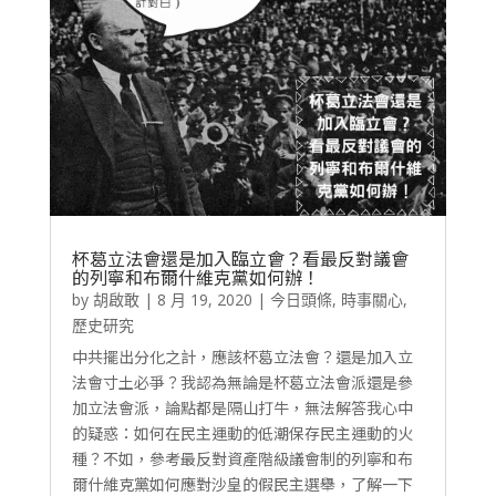
杯葛立法會還是加入臨立會？看最反對議會
的列寧和布爾什維克黨如何辦！
by
胡啟敢
|
8 月 19, 2020
|
今日頭條
,
時事關心
,
歷史研究
中共擺出分化之計，應該杯葛立法會？還是加入立
法會寸土必爭？我認為無論是杯葛立法會派還是參
加立法會派，論點都是隔山打牛，無法解答我心中
的疑惑：如何在民主運動的低潮保存民主運動的火
種？不如，參考最反對資產階級議會制的列寧和布
爾什維克黨如何應對沙皇的假民主選舉，了解一下