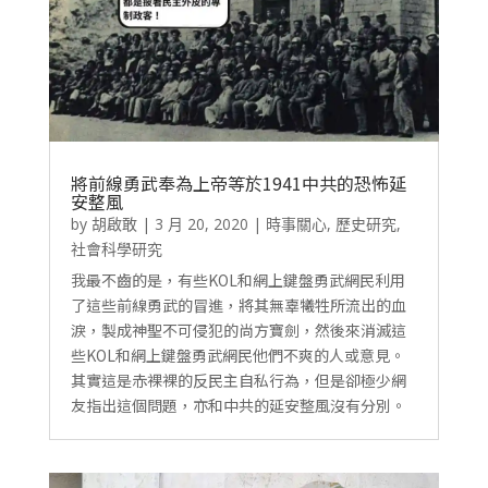
將前線勇武奉為上帝等於1941中共的恐怖延
安整風
by
胡啟敢
|
3 月 20, 2020
|
時事關心
,
歷史研究
,
社會科學研究
我最不齒的是，有些KOL和網上鍵盤勇武網民利用
了這些前線勇武的冒進，將其無辜犧牲所流出的血
淚，製成神聖不可侵犯的尚方寶劍，然後來消滅這
些KOL和網上鍵盤勇武網民他們不爽的人或意見。
其實這是赤裸裸的反民主自私行為，但是卻極少網
友指出這個問題，亦和中共的延安整風沒有分別。