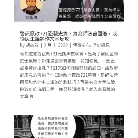
警謊竄改721恐襲史實，實為師法曾國藩，或
從民生議題作文宣反攻
by
胡啟敢
|
9 月 1, 2020
|
時事關心
,
歷史研究
你知道警方竄改721元朗黑夜事實，是為了鞏固藍絲
的士氣嗎？你知道藍絲有甚麼「認知偏見」，因此
認定黃絲搗亂？721又如何撕破藍絲的認知，讓政府
必須急於修補？你知道政府竄改721事實，是師法曾
國藩和仇外本土派的洗腦技巧？可能有文宣手法破
除政府的洗腦工程，你又想知道嗎？就入來看我的
文章吧！