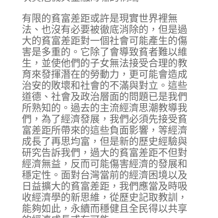
有限的貧富差距或許是現實世界裡無
法、也沒有必要被徹底消除的，但是過
大的貧富差距對一個社會可能產生的傷
害是多重的。它除了會導致貧者難以維
生，並使他們的子女無法接受合理的教
育來發揮潛在的勞動力，更可能會造成
治安的敗壞和社會的不滿與對立。這些
道德、社會及政治層面的問題已是我們
所熟知的。過去的主流經濟思潮教導我
們，為了經濟發展，我們必須先接受貧
富差距所帶來的這些負面影響，等經濟
成長了再思均富，但是新的歷史經驗與
研究告訴我們，過大的貧富差距不但對
經濟無益，反而可能傷害經濟的發展和
穩定性。面對台灣當前的經濟困境以及
日益擴大的貧富差距，我們應當及時吸
收經濟學的新思維，從歷史記取教訓，
能夠如此，永續而穩健且全民得以共享