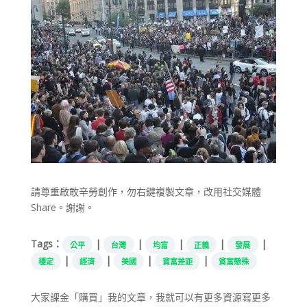
請尊重啟敢辛勞創作，勿右鍵複製文章，改用社交媒體
Share。謝謝。
Tags：
|
|
|
|
|
公平
台灣
均富
正義
發展
|
|
|
|
穩定
經濟
美國
貧富差距
貧富懸殊
大家課金「購買」我的文章，我就可以有更多資源寫更多