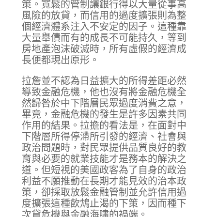
策。寬鬆的管制讓銀行得以大量從事高
風險的放貸，而信用的過度擴張則為整
個經濟體系注入不安定的因子。這種靠
大量舉債而有的成長不可能持久，等到
房地產泡沫破滅時，所有虛假的經濟成
長便都現出原形。
拉詹並不認為日益擴大的所得差距必然
導致金融危機，他也沒有將金融危機全
然歸咎於中下階層民眾過度消費之意，
畢竟，金融危機的發生是許多因素共同
作用的結果。拉擔的看法是，在面對中
下階層所得停滯所引發的經濟、社會與
政治問題時，對民眾提供品質良好的教
育與必要的就業技能才是務本的解決之
道。但短視的美國政客為了自身的政治
利益不願推動在長期才能見效的治本政
策，卻採取放鬆金融管制並允許信用過
度擴張這種飲鴆止渴的下策，因而種下
次貸危機與金融海嘯的禍端。