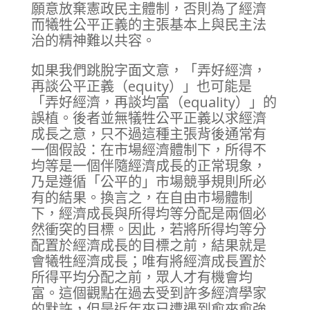
願意放棄憲政民主體制，否則為了經濟
而犧牲公平正義的主張基本上與民主法
治的精神難以共容。
如果我們跳脫字面文意，「弄好經濟，
再談公平正義（equity）」也可能是
「弄好經濟，再談均富（equality）」的
誤植。後者並無犠牲公平正義以求經濟
成長之意，只不過這種主張背後通常有
一個假設：在市場經濟體制下，所得不
均等是一個伴隨經濟成長的正常現象，
乃是遵循「公平的」市場競爭規則所必
有的結果。換言之，在自由市場體制
下，經濟成長與所得均等分配是兩個必
然衝突的目標。因此，若將所得均等分
配置於經濟成長的目標之前，結果就是
會犧牲經濟成長；唯有將經濟成長置於
所得平均分配之前，眾人才有機會均
富。這個觀點在過去受到許多經濟學家
的默許，但是近年來已遭遇到愈來愈強