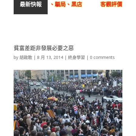
良銷售、呃人、騙局、黑店
客觀評價YYLam林溢
最新快報
貧富差距非發展必要之惡
by
胡啟敢
|
8 月 13, 2014
|
終身學習
|
0 comments