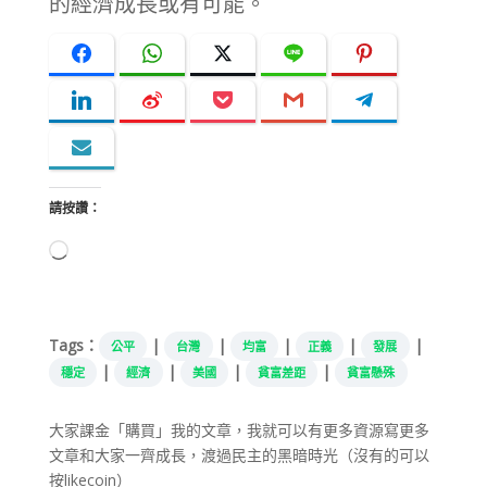
的經濟成長或有可能。
請按讚：
正
在
載
入...
Tags：
|
|
|
|
|
公平
台灣
均富
正義
發展
|
|
|
|
穩定
經濟
美國
貧富差距
貧富懸殊
大家課金「購買」我的文章，我就可以有更多資源寫更多
文章和大家一齊成長，渡過民主的黑暗時光（沒有的可以
按likecoin）