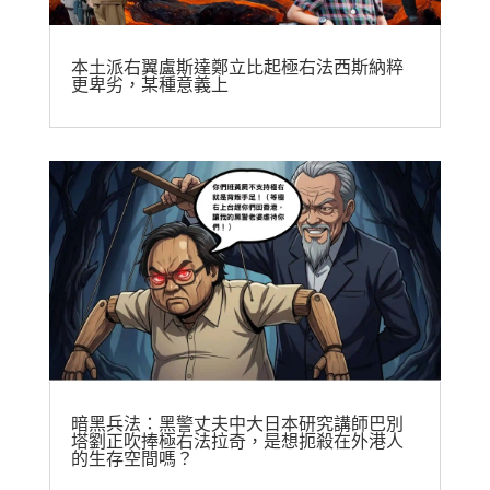
本土派右翼盧斯達鄭立比起極右法西斯納粹
更卑劣，某種意義上
暗黑兵法：黑警丈夫中大日本研究講師巴別
塔劉正吹捧極右法拉奇，是想扼殺在外港人
的生存空間嗎？