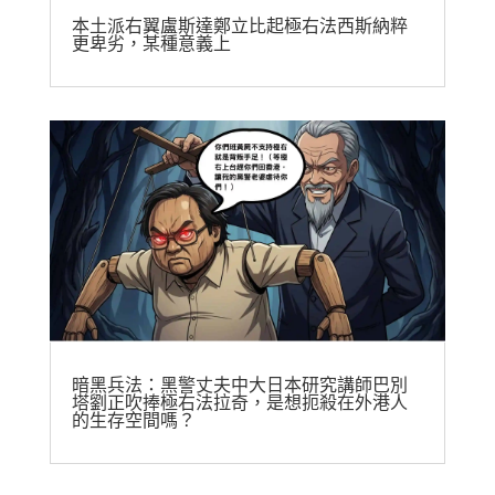
本土派右翼盧斯達鄭立比起極右法西斯納粹
更卑劣，某種意義上
暗黑兵法：黑警丈夫中大日本研究講師巴別
塔劉正吹捧極右法拉奇，是想扼殺在外港人
的生存空間嗎？