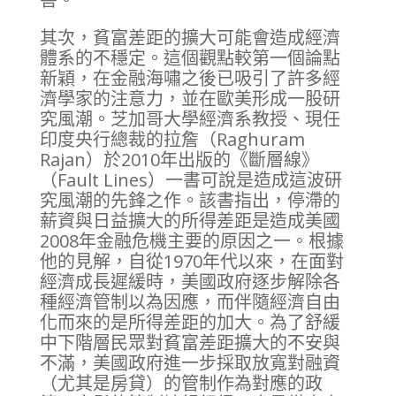
其次，貧富差距的擴大可能會造成經濟
體系的不穩定。這個觀點較第一個論點
新穎，在金融海嘯之後已吸引了許多經
濟學家的注意力，並在歐美形成一股研
究風潮。芝加哥大學經濟系教授、現任
印度央行總裁的拉詹（Raghuram
Rajan）於2010年出版的《斷層線》
（Fault Lines）一書可說是造成這波研
究風潮的先鋒之作。該書指出，停滯的
薪資與日益擴大的所得差距是造成美國
2008年金融危機主要的原因之一。根據
他的見解，自從1970年代以來，在面對
經濟成長遲緩時，美國政府逐步解除各
種經濟管制以為因應，而伴隨經濟自由
化而來的是所得差距的加大。為了舒緩
中下階層民眾對貧富差距擴大的不安與
不滿，美國政府進一步採取放寬對融資
（尤其是房貸）的管制作為對應的政