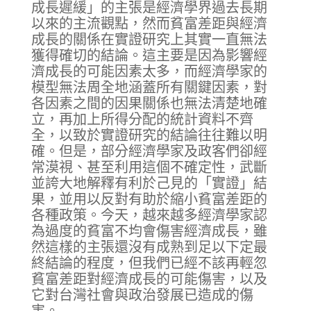
成長遲緩」的主張是經濟學界過去長期
以來的主流觀點，然而貧富差距與經濟
成長的關係在實證研究上其實一直無法
獲得確切的結論。這主要是因為影響經
濟成長的可能因素太多，而經濟學家的
模型無法周全地涵蓋所有關鍵因素，對
各因素之間的因果關係也無法清楚地確
立，再加上所得分配的統計資料不齊
全，以致於實證研究的結論往往難以明
確。但是，部分經濟學家及政客們卻經
常漠視、甚至利用這個不確定性，武斷
並誇大地解釋有利於己見的「實證」結
果，並用以反對有助於縮小貧富差距的
各種政策。今天，越來越多經濟學家認
為過度的貧富不均會傷害經濟成長，雖
然這樣的主張還沒有成熟到足以下定最
終結論的程度，但我們已經不該再輕忽
貧富差距對經濟成長的可能傷害，以及
它對台灣社會與政治發展已造成的傷
害。