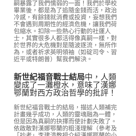
嗣暴露了我們懦弱的一面！我們於學校
畢業後，都是為了追隨金錢而活，政治
冷感，有餘錢就消費或投資，妄想我們
不會遇到周期性的經濟危機，讓我們荷
包縮水。扣除一些熱心行動的社運人
士，其實很多人都活得像真嗣一樣，對
於世界的大危機對是隨波逐流，無所作
為，或者祈求英明領袖（如碇司令、習
近平或特朗普）幫我們解決。
新世紀福音戰士結局
中，人類
變成了一灘橙水，意味了漢娜
鄂蘭對西方政治哲學的批評！
新世紀福音戰士的結局，描述人類補完
計畫幾乎成功，人類的靈魂融為一體，
但是因為真嗣的抉擇而使計劃失敗了。
依啟敢對漢娜鄂蘭的粗淺理解（參考及
「抄考」李建漳教授介紹漢娜鄂蘭的小