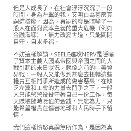
但是人成長了，在社會浮浮沉沉了一段
時間，身為左翼的我，又明白為甚麼真
嗣這樣廢。因為，真嗣的廢是暗喻了一
般人在面對資本主義的重大危機（例如
金融海嘯），無力改變世道，只能關閉
自守，自求多福。
不妨這樣解讀，SEELE進攻NERV是隱喻
了資本主義大國或帝國與帝國之間的大
戰引起的末日狀況，就像之前的中美貿
易戰，一般人又能做到甚麼去扭轉這些
權貴互相鬥爭所造成的傷害惡果？在缺
乏左翼和工會的力量去鬥爭之下，一般
人只能營營役役守著自己一份工作，每
天賺取隨時貶值的金錢，無能為力，只
能希望權貴在傷害地球和人民時手下留
情。
我們這樣憤怒真嗣無所作為，是因為真