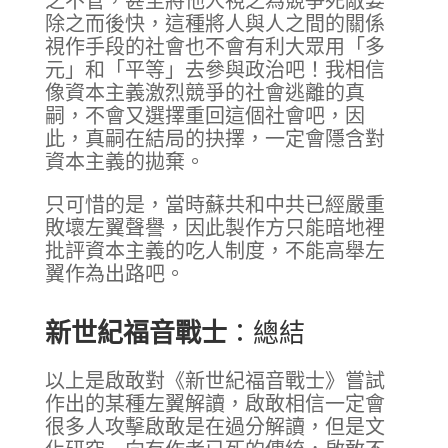
之不管，甚至將他人視之為競爭死敵要
除之而後快，這種將人與人之間的關係
視作手段的社會也不會有利大眾用「多
元」和「平等」去參與政治吧！我相信
像資本主義激烈競爭的社會逃離的真
嗣，不會又選擇重回這個社會吧，因
此，真嗣在結局的抉擇，一定會隱含對
資本主義的拋棄。
只可惜的是，當時蘇共和中共已經嚴重
敗壞左翼聲譽，因此製作方只能暗地裡
批評資本主義的吃人制度，不能高舉左
翼作為出路吧。
新世紀福音戰士
：總結
以上是啟敢對《新世紀福音戰士》嘗試
作出的某種左翼解讀，啟敢相信一定會
很多人攻擊啟敢是在過分解讀，但是文