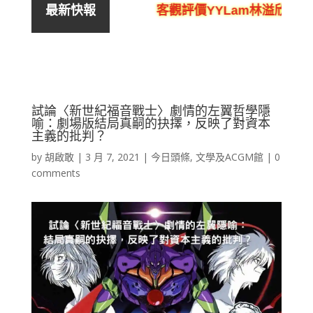
、騙局、黑店
客觀評價YYLam林溢欣DSE中文
最新快報
試論〈新世紀福音戰士〉劇情的左翼哲學隱
喻：劇場版結局真嗣的抉擇，反映了對資本
主義的批判？
by
胡啟敢
|
3 月 7, 2021
|
今日頭條
,
文學及ACGM館
|
0
comments