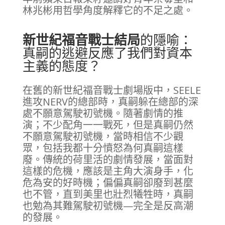
林兆彬用哲學角度解釋它的不足之處。
新世紀福音戰士結局
的隱喻：
真嗣的逃避反應了我們對資本
主義的態度？
在舊的新世紀福音戰士劇場版中，SEELE
進攻NERV的總部時，真嗣躲在總部的深
處不願意駕駛初號機。隨著劇情的推
演；不少配角一一戰死，但是真嗣仍然
不願意駕駛初號機，當時相信不少觀
眾，包括我都十分憤怒為何真嗣這樣
廢。傳統的荷里活的劇情發展，當面對
這樣的危機，應該是主角大演身手，化
危為安的好時機；偏偏真嗣卻廢到甚麼
也不管，直到美里也壯烈犧牲時，真嗣
也勉為其難駕駛初號機—完全是反高潮
的發展。