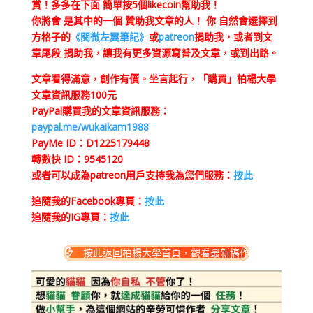
賞！多多在下面 簡單按5個likecoin幫助我！
你將會 是其中的一個 贊助我文章的人！ 你 自然會選擇到
方格子的
《閱微左翼筆記》
或
patreon
捐助我，或者到文
章尾段 捐助我，讓我有更多資源寫普及文章，或到出路。
文章看得滿意，創作有價。坐言起行，「購買」柏楊大學
文章資訊服務100元
PayPal購買我的文章資訊服務：
paypal.me/wukaikam1988
PayMe ID：D1225179448
轉數快 ID：9545120
或者可以成為patreon用戶支持我為您們服務：
按此
追隨我的Facebook專頁：
按此
追隨我的IG專頁：
按此
按此返回柏楊大學首頁，觀看最新搞作