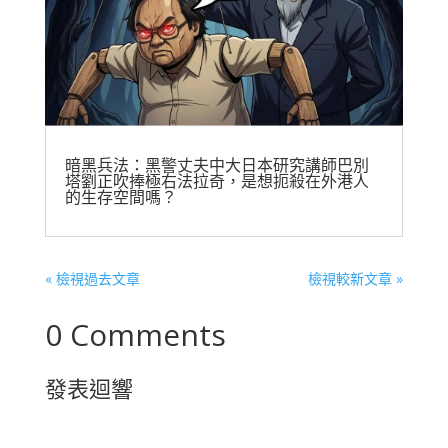
暗黑兵法：黑警丈夫中大日本研究講師巴別
塔劉正吹捧極右法拉奇，是想扼殺在外港人
的生存空間嗎？
« 檢視過去文章
檢視較新文章 »
0 Comments
發表迴響