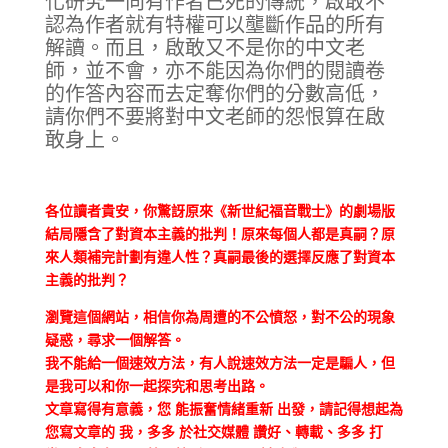
化研究一向有作者已死的傳統，啟敢不
認為作者就有特權可以壟斷作品的所有
解讀。而且，啟敢又不是你的中文老
師，並不會，亦不能因為你們的閱讀卷
的作答內容而去定奪你們的分數高低，
請你們不要將對中文老師的怨恨算在啟
敢身上。
各位讀者貴安，你驚訝原來《新世紀福音戰士》的劇場版
結局隱含了對資本主義的批判！原來每個人都是真嗣？原
來人類補完計劃有違人性？真嗣最後的選擇反應了對資本
主義的批判？
瀏覽這個網站，相信你為周遭的不公憤怒，對不公的現象
疑惑，尋求一個解答。
我不能給一個速效方法，有人說速效方法一定是騙人，但
是我可以和你一起探究和思考出路。
文章寫得有意義，您 能振奮情緒重新 出發，請記得想起為
您寫文章的 我，多多 於社交媒體 讚好、轉載、多多 打