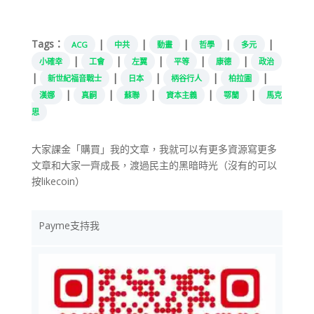
Tags：
|
|
|
|
|
ACG
中共
動畫
哲學
多元
|
|
|
|
|
小確幸
工會
左翼
平等
康德
政治
|
|
|
|
|
新世紀福音戰士
日本
柄谷行人
柏拉圖
|
|
|
|
|
漢娜
真嗣
蘇聯
資本主義
鄂蘭
馬克
思
大家課金「購買」我的文章，我就可以有更多資源寫更多
文章和大家一齊成長，渡過民主的黑暗時光（沒有的可以
按likecoin）
Payme支持我