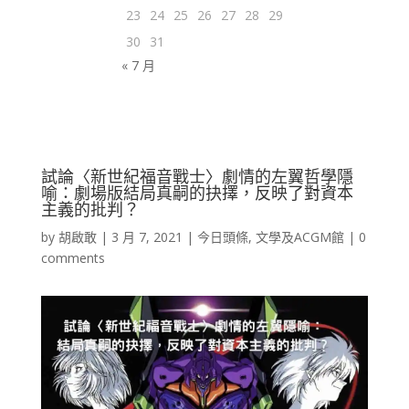
23
24
25
26
27
28
29
30
31
« 7 月
試論〈新世紀福音戰士〉劇情的左翼哲學隱
喻：劇場版結局真嗣的抉擇，反映了對資本
主義的批判？
by
胡啟敢
|
3 月 7, 2021
|
今日頭條
,
文學及ACGM館
|
0
comments