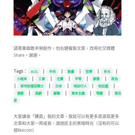
請尊重啟敢辛勞創作，勿右鍵複製文章，改用社交媒體
Share。謝謝。
Tags：
|
|
|
|
|
ACG
中共
動畫
哲學
多元
|
|
|
|
|
小確幸
工會
左翼
平等
康德
政治
|
|
|
|
|
新世紀福音戰士
日本
柄谷行人
柏拉圖
|
|
|
|
|
漢娜
真嗣
蘇聯
資本主義
鄂蘭
馬克
思
大家課金「購買」我的文章，我就可以有更多資源寫更多
文章和大家一齊成長，渡過民主的黑暗時光（沒有的可以
按likecoin）