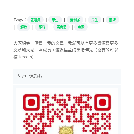
在
載
入...
Tags：
|
|
|
|
區議員
學生
建制派
民生
罷課
|
|
|
|
解放
鄧飛
馬克思
魚蛋
大家課金「購買」我的文章，我就可以有更多資源寫更多
文章和大家一齊成長，渡過民主的黑暗時光（沒有的可以
按likecoin）
Payme支持我