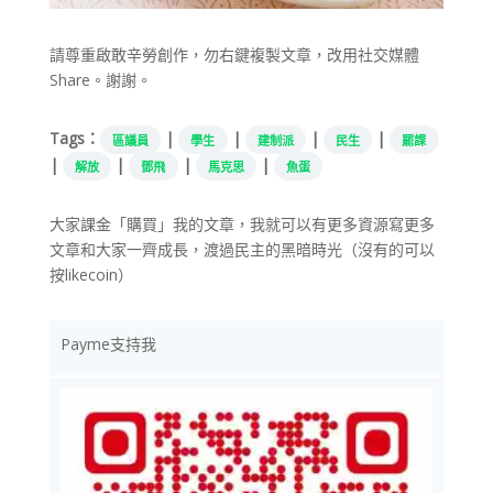
請尊重啟敢辛勞創作，勿右鍵複製文章，改用社交媒體
Share。謝謝。
Tags：
|
|
|
|
區議員
學生
建制派
民生
罷課
|
|
|
|
解放
鄧飛
馬克思
魚蛋
大家課金「購買」我的文章，我就可以有更多資源寫更多
文章和大家一齊成長，渡過民主的黑暗時光（沒有的可以
按likecoin）
Payme支持我