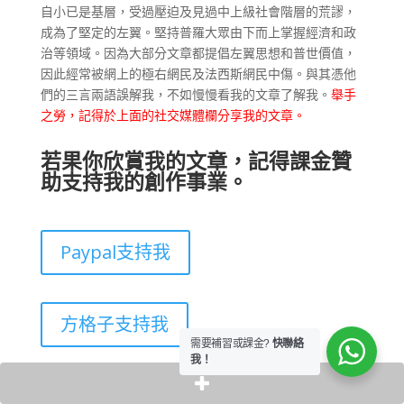
自小已是基層，受過壓迫及見過中上級社會階層的荒謬，
成為了堅定的左翼。堅持普羅大眾由下而上掌握經濟和政
治等領域。因為大部分文章都提倡左翼思想和普世價值，
因此經常被網上的極右網民及法西斯網民中傷。與其憑他
們的三言兩語誤解我，不如慢慢看我的文章了解我。
舉手
之勞，記得於上面的社交媒體欄分享我的文章。
若果你欣賞我的文章，記得課金贊
助支持我的創作事業。
Paypal支持我
方格子支持我
需要補習或課金?
快聯絡
我！
Patreon支持我