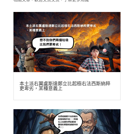
本土派右翼盧斯達鄭立比起極右法西斯納粹
更卑劣，某種意義上