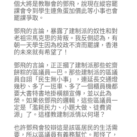
個大將是教聯會的鄧飛，說現在縱容罷
課會令到學生連魚蛋加價此等小事也會
罷課爭取。
鄧飛的言論，暴露了建制派的奴性和對
老祖宗馬克思的背叛。我反倒認為，有
朝一天學生因為校政不濟而罷課，香港
的未來就有希望了！
鄧飛的言論，正正摑了建制派那些蛇齋
餅粽的區議員一巴。那些建制派的區議
員自詡「民生無小事」，連延長交通燈
幾秒、多了一班車、多了一個櫃員機都
要大書特書地掛橫額宣傳，並以此為
榮。如果依鄧飛的邏輯，這些區議員一
定是「濫耗民力、小題大做、徒費資
源」了。這樣教建制派情以何堪？
也許鄧飛會狡辯這是該區居民的生活需
要，所以區議員有義務幫忙。那怪了，