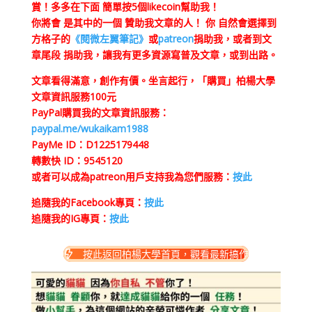
賞！多多在下面 簡單按5個likecoin幫助我！
你將會 是其中的一個 贊助我文章的人！ 你 自然會選擇到
方格子的
《閱微左翼筆記》
或
patreon
捐助我，或者到文
章尾段 捐助我，讓我有更多資源寫普及文章，或到出路。
文章看得滿意，創作有價。坐言起行，「購買」柏楊大學
文章資訊服務100元
PayPal購買我的文章資訊服務：
paypal.me/wukaikam1988
PayMe ID：D1225179448
轉數快 ID：9545120
或者可以成為patreon用戶支持我為您們服務：
按此
追隨我的Facebook專頁：
按此
追隨我的IG專頁：
按此
按此返回柏楊大學首頁，觀看最新搞作