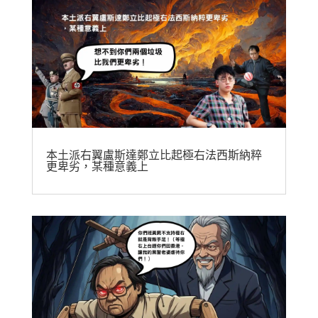
本土派右翼盧斯達鄭立比起極右法西斯納粹
更卑劣，某種意義上