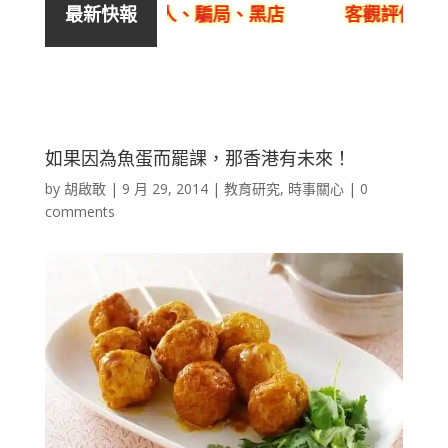
良銷售、呃人、騙局、黑店
客觀評價YYLam林
最新快報
如果因為魚蛋而罷課，那香港有未來！
by
胡啟敢
|
9 月 29, 2014
|
教育研究
,
時事關心
|
0
comments