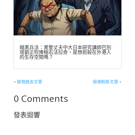
暗黑兵法：黑警丈夫中大日本研究講師巴別
塔劉正吹捧極右法拉奇，是想扼殺在外港人
的生存空間嗎？
« 檢視過去文章
檢視較新文章 »
0 Comments
發表迴響