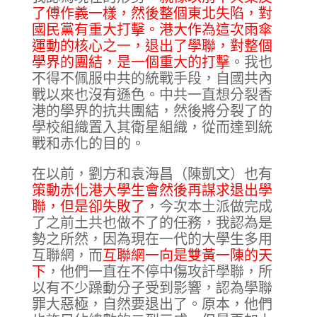
了傅作義一樣，然後整個東北失陷，對
國民黨有重大打擊。港大作為這次雨傘
運動的核心之一，退出了學聯，對整個
學界的團結，是一個重大的打擊
。我也
不得不佩服中共的統戰手段，自國共內
戰以來也沒有遜色。中共一直想分裂香
港的學界的抗共團結，然後將分裂了的
學校組織置入其衛星組織，從而達到統
戰和赤化的目的。
在以前，劉方和袁海昌（陳凱文）也有
策動赤化港大學生會然後再謀求退出學
聯，但是卻失敗了
，今次本土派做完成
了之前土共也做不了的任務，我認為是
勢之所然，因為現在一代的大學生多用
互聯網，而
互聯網一向是雙黃一陳的天
下
，他們一直在不停中傷攻訐學聯，所
以有不少躁動分子受到影響，認為學聯
罪大惡極，自然要退出了。原本，他們