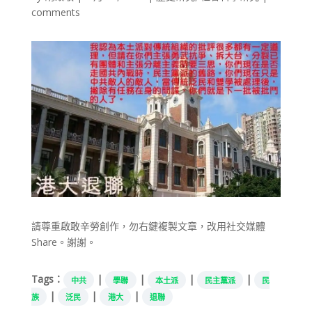
comments
請尊重啟敢辛勞創作，勿右鍵複製文章，改用社交媒體
Share。謝謝。
Tags：
|
|
|
|
中共
學聯
本土派
民主黨派
民
|
|
|
族
泛民
港大
退聯