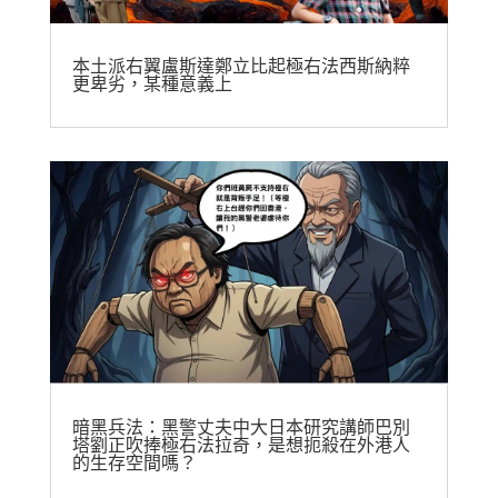
本土派右翼盧斯達鄭立比起極右法西斯納粹
更卑劣，某種意義上
暗黑兵法：黑警丈夫中大日本研究講師巴別
塔劉正吹捧極右法拉奇，是想扼殺在外港人
的生存空間嗎？