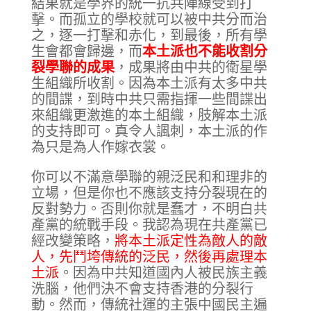
結果就是學界的統一抗共陣線受到打
擊。而孤立的學校就可以被中共分而治
之，逐一打擊和赤化，到最後，所有學
生會都會歸邊，而
本土派也不能收割分
裂學聯的成果
，成果將由中共的衛星學
生組織所收割。因為本土派有太多中共
的間諜，到時中共只需指揮一些間諜出
來組織更激進的本土組織，肢解本土派
的支持即可。真令人諷刺，本土派的作
為只是為人作嫁衣裳。
你可以不滿意學聯的親泛民和和理非的
立場，但是你也不應該支持分裂現在的
反對勢力。否則你就是蠢才，不明白共
產黨的統戰手段。我認為現在共產黨已
經改變策略，
將本土派定性為敵人的敵
人，先鬥垮傳統的泛民，然後再處理本
土派
。因為中共知道國內人被民族主義
洗腦，他們決不會支持香港的分裂行
動。然而，傳統社運的主張中國民主遍