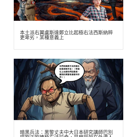
本土派右翼盧斯達鄭立比起極右法西斯納粹
更卑劣，某種意義上
暗黑兵法：黑警丈夫中大日本研究講師巴別
塔劉正吹捧極右法拉奇，是想扼殺在外港人