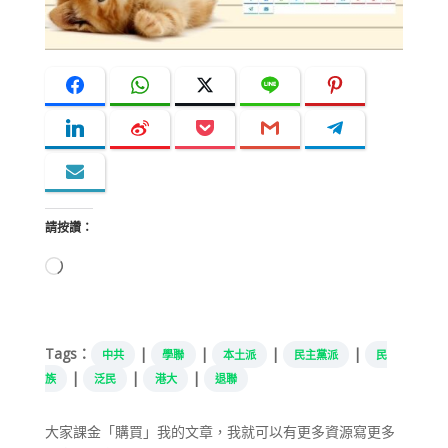
請按讚：
正
在
載
入...
Tags：
|
|
|
|
中共
學聯
本土派
民主黨派
民
|
|
|
族
泛民
港大
退聯
大家課金「購買」我的文章，我就可以有更多資源寫更多