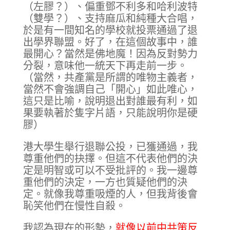
（左膠？）、偏重鄧不利多和哈利波特
（雙學？）、支持麻瓜和純種大合唱，
於是有一間知名的學校就投票通過了退
出學界聯盟。好了，在這個故事中，誰
最開心？當然是佛地魔！因為反對勢力
分裂，意味他一統天下再走前一步。
（當然，共產黨是所謂的唯物主義者，
當然不會強調自己「開心」如此唯心，
這只是比喻，說明退出對誰最有利，如
果要執著於隻字片語，只能說明你是硬
膠）
港大學生舉行退聯公投，已獲通過，我
尊重他們的抉擇。但這不代表他們的決
定是明智或可以不受批評的。我一邊尊
重他們的決定，一方也質疑他們的決
定。就像我尊重吸煙的人，但我背後會
恥笑他們在慢性自殺。
我認為現在的形勢，
就像以前中共策反