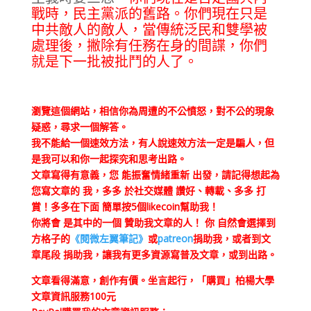
戰時，民主黨派的舊路。你們現在只是
中共敵人的敵人，當傳統泛民和雙學被
處理後，撇除有任務在身的間諜，你們
就是下一批被批鬥的人了。
瀏覽這個網站，相信你為周遭的不公憤怒，對不公的現象
疑惑，尋求一個解答。
我不能給一個速效方法，有人說速效方法一定是騙人，但
是我可以和你一起探究和思考出路。
文章寫得有意義，您 能振奮情緒重新 出發，請記得想起為
您寫文章的 我，多多 於社交媒體 讚好、轉載、多多 打
賞！多多在下面 簡單按5個likecoin幫助我！
你將會 是其中的一個 贊助我文章的人！ 你 自然會選擇到
方格子的
《閱微左翼筆記》
或
patreon
捐助我，或者到文
章尾段 捐助我，讓我有更多資源寫普及文章，或到出路。
文章看得滿意，創作有價。坐言起行，「購買」柏楊大學
文章資訊服務100元