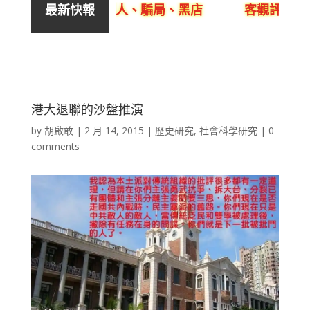
不良銷售、呃人、騙局、黑店
客觀評價YYLam林
最新快報
港大退聯的沙盤推演
by
胡啟敢
|
2 月 14, 2015
|
歷史研究
,
社會科學研究
|
0
comments