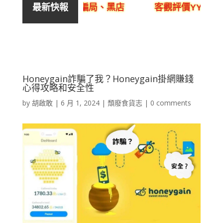
銷售、呃人、騙局、黑店
客觀評價YYLam林溢欣
最新快報
Honeygain詐騙了我？Honeygain掛網賺錢
心得攻略和安全性
by
胡啟敢
|
6 月 1, 2024
|
頹廢食貨志
|
0 comments