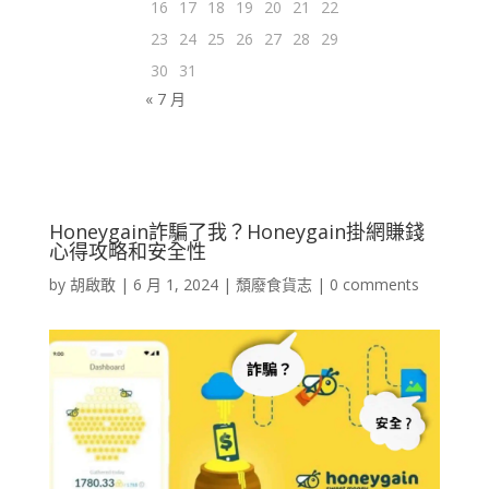
16
17
18
19
20
21
22
23
24
25
26
27
28
29
30
31
« 7 月
Honeygain詐騙了我？Honeygain掛網賺錢
心得攻略和安全性
by
胡啟敢
|
6 月 1, 2024
|
頹廢食貨志
|
0 comments