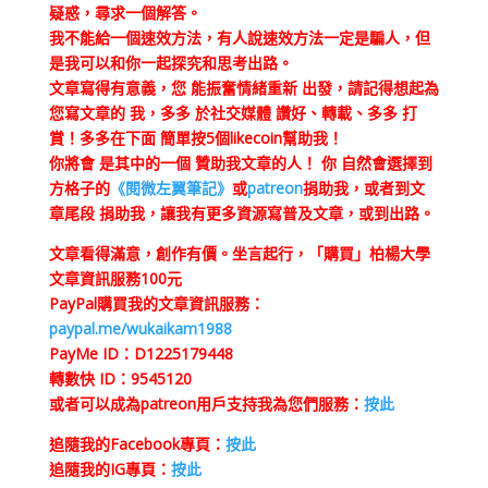
疑惑，尋求一個解答。
我不能給一個速效方法，有人說速效方法一定是騙人，但
是我可以和你一起探究和思考出路。
文章寫得有意義，您 能振奮情緒重新 出發，請記得想起為
您寫文章的 我，多多 於社交媒體 讚好、轉載、多多 打
賞！多多在下面 簡單按5個likecoin幫助我！
你將會 是其中的一個 贊助我文章的人！ 你 自然會選擇到
方格子的
《閱微左翼筆記》
或
patreon
捐助我，或者到文
章尾段 捐助我，讓我有更多資源寫普及文章，或到出路。
文章看得滿意，創作有價。坐言起行，「購買」柏楊大學
文章資訊服務100元
PayPal購買我的文章資訊服務：
paypal.me/wukaikam1988
PayMe ID：D1225179448
轉數快 ID：9545120
或者可以成為patreon用戶支持我為您們服務：
按此
追隨我的Facebook專頁：
按此
追隨我的IG專頁：
按此