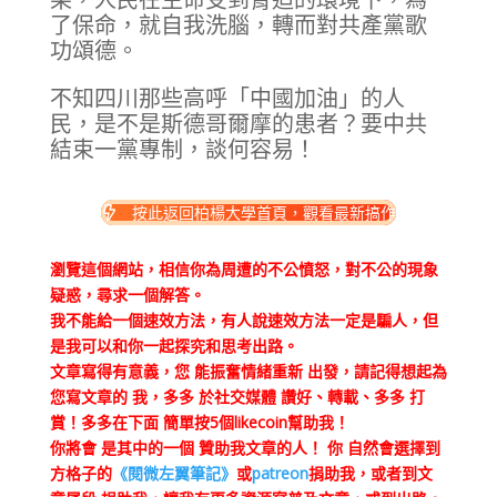
了保命，就自我洗腦，轉而對共產黨歌
功頌德。
不知四川那些高呼「中國加油」的人
民，是不是斯德哥爾摩的患者？要中共
結束一黨專制，談何容易！
按此返回柏楊大學首頁，觀看最新搞作
瀏覽這個網站，相信你為周遭的不公憤怒，對不公的現象
疑惑，尋求一個解答。
我不能給一個速效方法，有人說速效方法一定是騙人，但
是我可以和你一起探究和思考出路。
文章寫得有意義，您 能振奮情緒重新 出發，請記得想起為
您寫文章的 我，多多 於社交媒體 讚好、轉載、多多 打
賞！多多在下面 簡單按5個likecoin幫助我！
你將會 是其中的一個 贊助我文章的人！ 你 自然會選擇到
方格子的
《閱微左翼筆記》
或
patreon
捐助我，或者到文