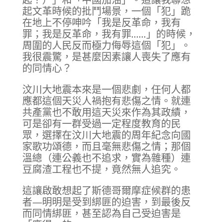
起文革時候的批鬥場景，一個「犯」跪
在地上不停呻吟「我是反革命，我有
罪；我是反革命，我有罪……」的時候，
周圍的人民反而極力侮辱這個「犯」。
我很震驚，是甚麼因素讓人喪失了應有
的同情心？
汶川大地震本來是一個悲劇，任何人都
應都這個天災人禍抱有悲傷之情。就連
共產黨也不敢用這天災來作為其政績，
可是卻有一群受過一定程度教育的民
眾，選擇在汶川大地震的周年紀念向國
家歌功頌德，而且毫無悲傷之情；那個
溫總（連公義也不追求，實為雜種）連
豆腐渣工程也不提，竟然無人追究。
這讓啟敢想起了斯德哥爾摩症候群的患
者—明明是受到綁匪的迫害，到最後反
而同情綁匪，甚至認為自己受迫害是