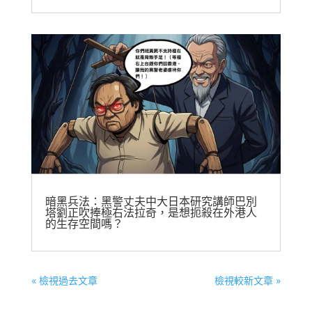
暗黑兵法：黑警丈夫中大日本研究講師巴別
塔劉正吹捧極右法拉奇，是想扼殺在外港人
的生存空間嗎？
« 檢視過去文章
檢視較新文章 »