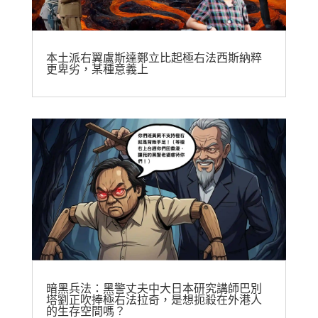
本土派右翼盧斯達鄭立比起極右法西斯納粹
更卑劣，某種意義上
暗黑兵法：黑警丈夫中大日本研究講師巴別
塔劉正吹捧極右法拉奇，是想扼殺在外港人
的生存空間嗎？