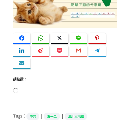
請按讚：
正
在
載
入...
Tags：
|
|
中共
五一二
汶川大地震