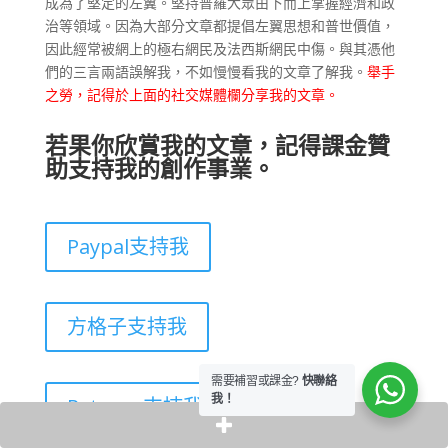
成為了堅定的左翼。堅持普羅大眾由下而上掌握經濟和政
治等領域。因為大部分文章都提倡左翼思想和普世價值，
因此經常被網上的極右網民及法西斯網民中傷。與其憑他
們的三言兩語誤解我，不如慢慢看我的文章了解我。
舉手
之勞，記得於上面的社交媒體欄分享我的文章。
若果你欣賞我的文章，記得課金贊
助支持我的創作事業。
Paypal支持我
方格子支持我
需要補習或課金?
快聯絡
我！
Patreon支持我