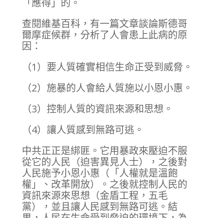
「應得」的。
查閱維基百科，有一篇文章談論斯德哥
爾摩症候群，分析了人會患上此病的原
因：
（1）要人質確實相信生命正受到威脅。
（2）施暴的人會給人質施以小恩小惠。
（3）控制人質的資訊來源和思想。
（4）讓人質感到無路可逃。
中共正正是綁匪。它用暴政來壓迫不服
從它的人民（迫害異見人士），之後對
人民施予小恩小惠（「人權就是溫飽
權」、改革開放）。之後就控制人民的
資訊來源來思想（金盾工程，五毛
黨），並且讓人民感到無路可逃。結
果，人民在生命受到脅迫的環境下，為