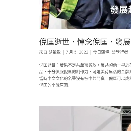
倪匡逝世．悼念倪匡．發展
來自
胡啟敢
|
7 月 5, 2022
|
今日頭條
,
哲學行者
倪匡逝世：若果不是共產黨劣政，反共的他一早於
品，十分佩服倪匡的創作力，可媲美荷里活的金牌
當時中文文化的名聲沒有被中共鬥臭，倪匡可以成為
倪匡的小說原因...