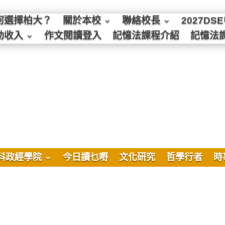
何選擇柏大？
關於本校
聯絡校長
2027D
動收入
作文閱讀登入
記憶法課程介紹
記憶法
科政經學院
今日讀乜嘢
文化研究
哲學行者
時