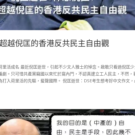
超越倪匡的香港反共民主自由觀
荷里活成名 最近倪匡逝世，引起不少文人雅士的悼念。啟敢只看過倪匡少
編劇。只可惜共產黨竊國以來忙於窩內鬥，不認真建立工人民主，不然，
打入荷里活的先驅，蜚聲國際。 倪匡逝世：DSE考生想考好中文作文，