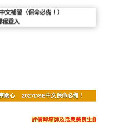
SE中文補習（保命必備！）
課程登入
事關心
2027DSE中文保命必備！
評價解痛師及活泉美良生館的不良銷售、呃人、騙