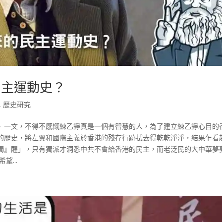
民主運動史？
,
歷史研究
》一文，不得不感慨練乙錚真是一個有智慧的人，為了建立練乙錚心目的
的歷史，將左翼和國際主義於香港的殘存行跡拭去得乾乾淨淨，結果乍看
獨』醒」，只有獨派才洞悉中共不會給香港的民主，而老泛民的大中華夢
...