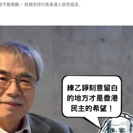
敢樂觀。 校規崇拜代表香港人奴性極深...