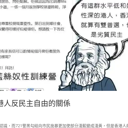
港人反民主自由的關係
的認識，而721警黑勾結向市民施暴更加使部分淺藍變成淺黃，但是香港人