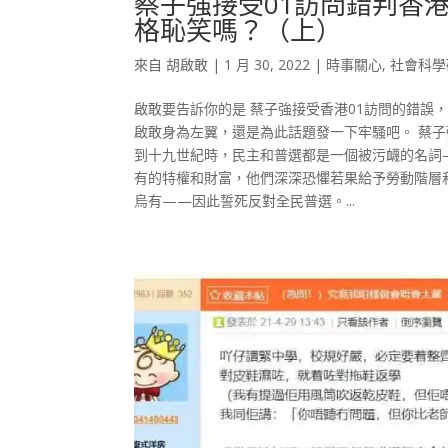
蔡子強接受01訪問錯判香
格恥笑嗎？（上）
來自
胡啟敢
|
1 月 30, 2022
|
時事關心
,
社會科學
啟敢要告訴你的是 蔡子強接受香港01訪問的錯誤
啟敢身為左翼，還是為此話題發一下牢騷吧。 蔡子
到十九世紀時，民主和普選都是一個被污衊的名詞
有的特權和財富，他們深深恐懼若果給予勞動階層
烏有——因此誓死反對全民普選。...