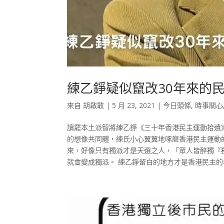
練乙錚疑似竄改30年來的
來自
胡啟敢
|
5 月 23, 2021
|
今日頭條
,
時事關心
讀罷本土派智將練乙錚《三十年香港民主運動拾遺
的想像共同體，練氏小心翼翼地啄磨香港民主運動
來，好像只有獨派才是天選之人，「眾人皆醉獨『
就會變成獨派。 練乙錚留白的地方才是香港民主的希望