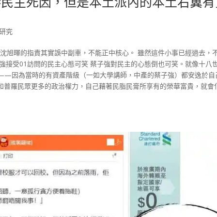
港民主死因，但是本土派內的本土右翼有
研究
，沈旭暉的指責其實誤中副車，不能正中核心。 雖然這件小事已經過去，
強接受01訪問的民主心態可笑 蔡子強對民主的心態倒也可笑。就像十八
——因為當時的有資產階級（一如大學講師，中產的蔡子強）都安逸於自
和普羅民眾更多的政治權力，自己藉著民脂民膏所享有的榮華富貴，就會