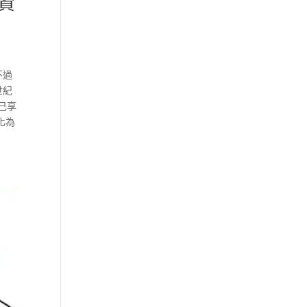
資
不過
世紀
己享
化為