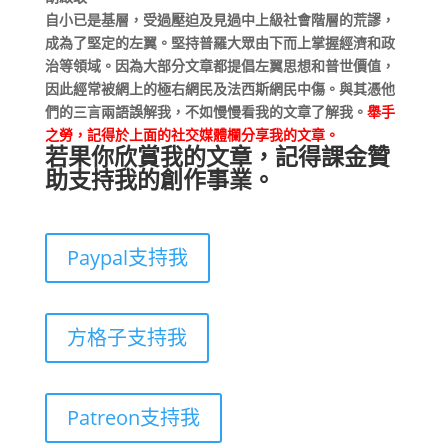
自小已是基層，受過壓迫及見過中上級社會階層的荒謬，
成為了堅定的左翼。堅持普羅大眾由下而上掌握經濟和政
治等領域。因為大部分文章都提倡左翼思想和普世價值，
因此經常被網上的極右網民及法西斯網民中傷。與其憑他
們的三言兩語誤解我，不如慢慢看我的文章了解我。
舉手
之勞，記得於上面的社交媒體欄分享我的文章。
若果你欣賞我的文章，記得課金贊
助支持我的創作事業。
Paypal支持我
方格子支持我
Patreon支持我