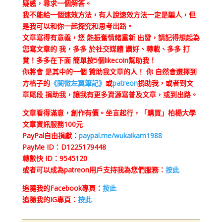
疑惑，尋求一個解答。
我不能給一個速效方法，有人說速效方法一定是騙人，但
是我可以和你一起探究和思考出路。
文章寫得有意義，您 能振奮情緒重新 出發，請記得想起為
您寫文章的 我，多多 於社交媒體 讚好、轉載、多多 打
賞！多多在下面 簡單按5個likecoin幫助我！
你將會 是其中的一個 贊助我文章的人！ 你 自然會選擇到
方格子的
《閱微左翼筆記》
或
patreon
捐助我，或者到文
章尾段 捐助我，讓我有更多資源寫普及文章，或到出路。
文章看得滿意，創作有價。坐言起行，
「購買」柏楊大學
文章資訊服務100元
PayPal自由捐獻：
paypal.me/wukaikam1988
PayMe ID：D1225179448
轉數快 ID：9545120
或者可以成為patreon用戶支持我為您們服務：
按此
追隨我的Facebook專頁：
按此
追隨我的IG專頁：
按此