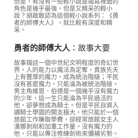
但是，有沒有一些輕小說是描寫裡面的
角色是幾乎最強，但是又精采的輕小
說？胡啟敢認為這個輕小說系列：《勇
者的師傅大人》，就比較有深度和精
采。
勇者的師傅大人
：故事大要
故事描述一個中世紀文明程度的奇幻世
界，人的能力以魔法為定奪，貴族先天
上有豐厚的魔力，成為統治階級；平民
沒有甚麼魔力，只能淪為被統治階級。
男主角維恩．伯德是一個幾乎沒有魔力
的少年，這一生只能淪為平民過活的
他，卻夢想成為騎士。但是平民自資入
讀騎士學園的開支極大，他只能於一個
旅館工作賺取學費，卻經常旅館女主人
漢娜剝削和加重工作量。沒有魔力的
他，只能以專注修練劍術來彌補劣勢。