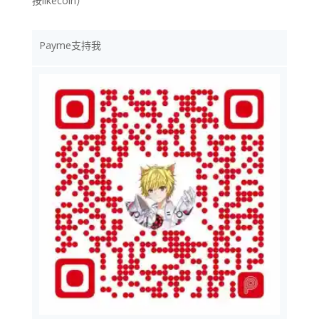
按likecoin）
Payme支持我