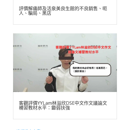
評價解痛師及活泉美良生館的不良銷售、呃
人、騙局、黑店
客觀評價YYLam林溢欣DSE中文作文議論文
補習教材水平：鋤弱扶強