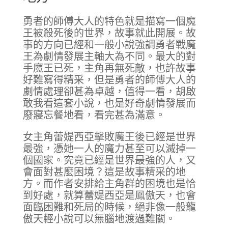
勇者的師傅大人的特色就是描寫一個魔
王被殺死後的世界，故事就此開展。故
事的方向已經和一般小說強調勇者戰魔
王為劇情發展主軸大為不同。最大的對
手魔王已死，主角再無死敵，也許故事
好難寫得精采，但是勇者的師傅大人的
劇情處理卻甚為卓越，值得一看，胡啟
敢我看這套小說，也是好奇劇情發展而
廢寢忘餐地看，看完甚為滿意。
女主角蕾媞西亞擊敗魔王後已經是世界
最強，憑她一人的魔力甚至可以滅掉一
個國家。究竟已經是世界最強的人，又
會面對甚麼困境？這是故事精采的地
方。而作者安排給主角群的困境也是恰
到好處，就算蕾媞西亞是鳳傲天，也會
面臨困難和死局的時候，絕非像一般龍
傲天輕小說可以無腦地渡過難關。