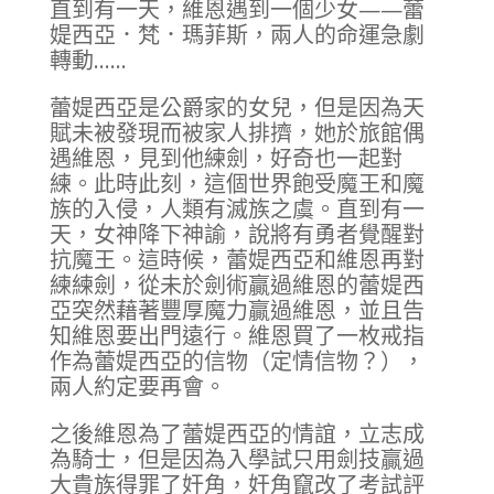
直到有一天，維恩遇到一個少女——蕾
媞西亞．梵．瑪菲斯，兩人的命運急劇
轉動......
蕾媞西亞是公爵家的女兒，但是因為天
賦未被發現而被家人排擠，她於旅館偶
遇維恩，見到他練劍，好奇也一起對
練。此時此刻，這個世界飽受魔王和魔
族的入侵，人類有滅族之虞。直到有一
天，女神降下神諭，說將有勇者覺醒對
抗魔王。這時候，蕾媞西亞和維恩再對
練練劍，從未於劍術贏過維恩的蕾媞西
亞突然藉著豐厚魔力贏過維恩，並且告
知維恩要出門遠行。維恩買了一枚戒指
作為蕾媞西亞的信物（定情信物？），
兩人約定要再會。
之後維恩為了蕾媞西亞的情誼，立志成
為騎士，但是因為入學試只用劍技贏過
大貴族得罪了奸角，奸角竄改了考試評