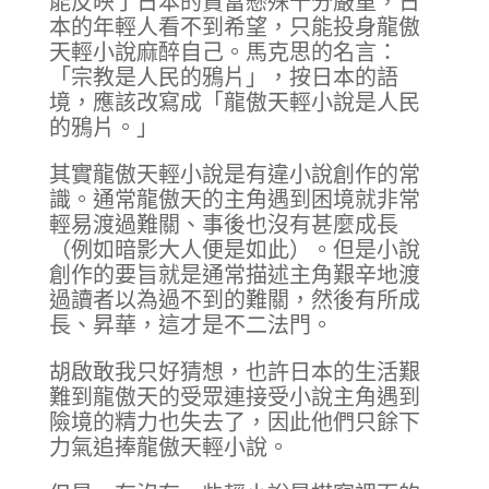
能反映了日本的貧富懸殊十分嚴重，日
本的年輕人看不到希望，只能投身龍傲
天輕小說麻醉自己。馬克思的名言：
「宗教是人民的鴉片」，按日本的語
境，應該改寫成「龍傲天輕小說是人民
的鴉片。」
其實龍傲天輕小說是有違小說創作的常
識。通常龍傲天的主角遇到困境就非常
輕易渡過難關、事後也沒有甚麼成長
（例如暗影大人便是如此）。但是小說
創作的要旨就是通常描述主角艱辛地渡
過讀者以為過不到的難關，然後有所成
長、昇華，這才是不二法門。
胡啟敢我只好猜想，也許日本的生活艱
難到龍傲天的受眾連接受小說主角遇到
險境的精力也失去了，因此他們只餘下
力氣追捧龍傲天輕小說。