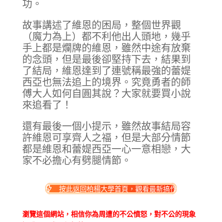
功。
故事講述了維恩的困局，整個世界觀
（魔力為上）都不利他出人頭地，幾乎
手上都是爛牌的維恩，雖然中途有放棄
的念頭，但是最後卻堅持下去，結果到
了結局，維恩達到了連號稱最強的蕾媞
西亞也無法追上的境界。究竟勇者的師
傅大人如何自圓其說？大家就要買小說
來追看了！
還有最後一個小提示，雖然故事結局容
許維恩可享齊人之福，但是大部分情節
都是維恩和蕾媞西亞一心一意相戀，大
家不必擔心有劈腿情節。
按此返回柏楊大學首頁，觀看最新搞作
瀏覽這個網站，相信你為周遭的不公憤怒，對不公的現象