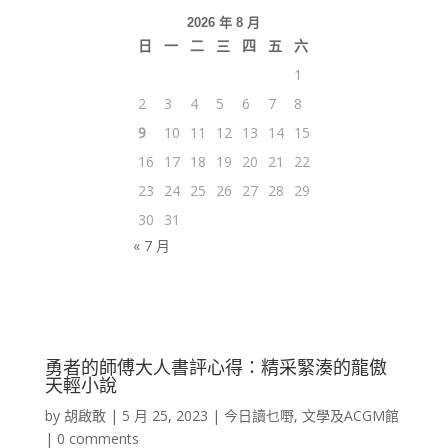
2026 年 8 月
日
一
二
三
四
五
六
1
2
3
4
5
6
7
8
9
10
11
12
13
14
15
16
17
18
19
20
21
22
23
24
25
26
27
28
29
30
31
« 7 月
勇者的師傅大人書評心得：精采緊湊的龍傲
天輕小說
by
胡啟敢
|
5 月 25, 2023
|
今日讀乜嘢
,
文學及ACGM館
|
0 comments