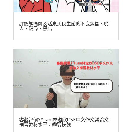
評價解痛師及活泉美良生館的不良銷售、呃
人、騙局、黑店
客觀評價YYLam林溢欣DSE中文作文議論文
補習教材水平：鋤弱扶強