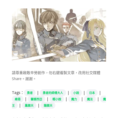
請尊重啟敢辛勞創作，勿右鍵複製文章，改用社交媒體
Share。謝謝。
Tags：
|
|
|
|
勇者
勇者的師傅大人
小說
日本
|
|
|
|
|
維恩
蕾媞西亞
輕小說
魔力
魔法
魔
|
|
王
鳳傲天
龍傲天