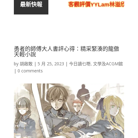
、騙局、黑店
客觀評價YYLam林溢欣DSE中文
最新快報
勇者的師傅大人書評心得：精采緊湊的龍傲
天輕小說
by
胡啟敢
|
5 月 25, 2023
|
今日讀乜嘢
,
文學及ACGM館
|
0 comments