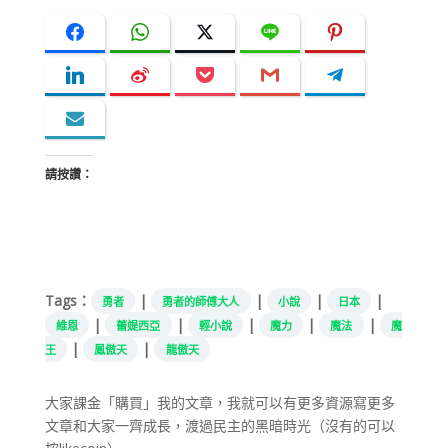
請按讚：
Tags：
|
|
|
|
勇者
勇者的師傅大人
小說
日本
|
|
|
|
|
維恩
蕾媞西亞
輕小說
魔力
魔法
魔
|
|
王
鳳傲天
龍傲天
大家課金「購買」我的文章，我就可以有更多資源寫更多
文章和大家一齊成長，渡過民主的黑暗時光（沒有的可以