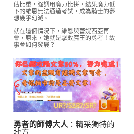
估比重，強調用魔力比拼，結果魔力低
下的維恩無法通過考試，成為騎士的夢
想幾乎幻滅。
就在這個情況下，維恩與蕾媞西亞再
會，原來，她就是擊敗魔王的勇者！故
事會如何發展？
勇者的師傅大人
：精采獨特的
地方