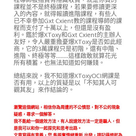
課程並不是終極課程，若果要修讀更深
入的內容，就得報讀進階課程，有些人
已不幸參加Gxt Cxient教的課程導師的課
程而支付了十萬以上，但還是沒有盈
利。鑑於爆XToxy和Gxt Cxient的主辦人
友好，令人嚴重擔憂爆XToxy是否如此經
商，它的3萬課程只是初階，還有中階、
進階、終極等等........這樣啟敢就算花光
所有積蓄，也無法知道如何賺錢。
總結來說，我不知道爆XToxyOCI網課是
否有用，以上的質疑是以「不知其人可
觀其友」來作結論的。
瀏覽這個網站，相信你為周遭的不公憤怒，對不公的現象
疑惑，尋求一個解答。
我不能給一個速效方法，有人說速效方法一定是騙人，但
是我可以和你一起探究和思考出路。
文章寫得有意義，您 能振奮情緒重新 出發，請記得想起為