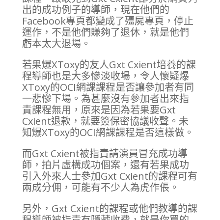
出的成功例子的導師，現在他們的
Facebook專頁都變成了殭屍專頁，停止
運作，不是他們賺夠了退休，就是他們
虧本太大退場。
若果爆XToxy的友人Gxt Cxient培養的課
程導師也是大多慘淡收場，令人懷疑爆
XToxy的OCI網課課程是否讓參加者有同
一悲慘下場。為甚麼沒有參加者出來指
責課程無用，原來是因為若果要Gxt
Cxient退款，就要簽保密協議收聲。未
知爆XToxy的OCI網課課程是否這樣做。
而Gxt Cxient被指責請演員冒充成功導
師，拍片虛構成功個案，還有若果成功
引入外來人士參加Gxt Cxient的課程可有
兩成分佣，可能有不少人為虎作倀。
另外，Gxt Cxient的課程或他們教導的課
程導師被指責有隱藏收費，就是你買的