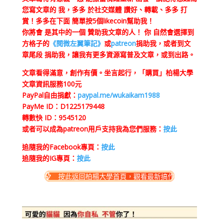
您寫文章的 我，多多 於社交媒體 讚好、轉載、多多 打
賞！多多在下面 簡單按5個likecoin幫助我！
你將會 是其中的一個 贊助我文章的人！ 你 自然會選擇到
方格子的
《閱微左翼筆記》
或
patreon
捐助我，或者到文
章尾段 捐助我，讓我有更多資源寫普及文章，或到出路。
文章看得滿意，創作有價。坐言起行，
「購買」柏楊大學
文章資訊服務100元
PayPal自由捐獻：
paypal.me/wukaikam1988
PayMe ID：D1225179448
轉數快 ID：9545120
或者可以成為patreon用戶支持我為您們服務：
按此
追隨我的Facebook專頁：
按此
追隨我的IG專頁：
按此
按此返回柏楊大學首頁，觀看最新搞作