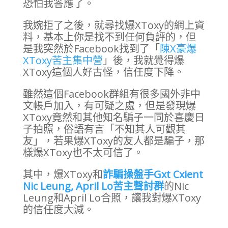
恐怕我答應了。
我婉拒了之後，就尋找爆XToxy的網上資
料，基本上你是找不到任何負評的，但
是我突然於Facebook找到了「
陳X豪爆
XToxy苦主集中營
」後，我就覺得爆
XToxy這個人好古怪，信任度下降。
雖然這個Facebook群組有很多國外非中
文帳戶加入，有可疑之處，但是發現爆
XToxy竟然和其他知名騙子一同於喜慶日
子拍照，俗語有言「不知其人可觀其
友」，若果爆XToxy的友人都是騙子，那
樣爆XToxy也不太可信了。
其中，爆XToxy和
詐騙操盤手Gxt Cxient
Nic Leung, April Lo苦主聲討群
的Nic
Leung和April Lo合照，讓我對爆XToxy
的信任度大減。