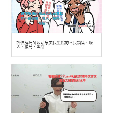
評價解痛師及活泉美良生館的不良銷售、呃
人、騙局、黑店