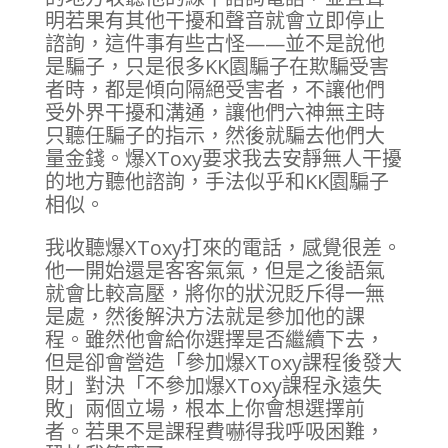
明若果有其他干擾和聲音就會立即停止
諮詢，這件事有些古怪——並不是說他
是騙子，只是很多KK園騙子在欺騙受害
者時，都是傾向隔絕受害者，不讓他們
受外界干擾和溝通，讓他們六神無主時
只聽任騙子的指示，然後就騙去他們大
量金錢。爆XToxy要求我去安靜無人干擾
的地方聽他諮詢，手法似乎和KK園騙子
相似。
我收聽爆XToxy打來的電話，感覺很差。
他一開始還是客客氣氣，但是之後語氣
就會比較高壓，將你的狀況貶斥得一無
是處，然後解決方法就是參加他的課
程。雖然他會給你選擇是否繼續下去，
但是卻會營造「參加爆XToxy課程後發大
財」對決「不參加爆XToxy課程永遠失
敗」兩個立場，根本上你會想選擇前
者。若果不是課程費嚇得我呼吸困難，