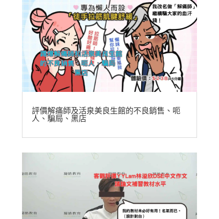
評價解痛師及活泉美良生館的不良銷售、呃
人、騙局、黑店