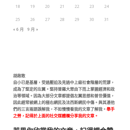
18
19
20
21
22
23
24
25
26
27
28
29
30
31
« 6 月
9 月 »
胡啟敢
自小已是基層，受過壓迫及見過中上級社會階層的荒謬，
成為了堅定的左翼。堅持普羅大眾由下而上掌握經濟和政
治等領域。因為大部分文章都提倡左翼思想和普世價值，
因此經常被網上的極右網民及法西斯網民中傷。與其憑他
們的三言兩語誤解我，不如慢慢看我的文章了解我。
舉手
之勞，記得於上面的社交媒體欄分享我的文章。