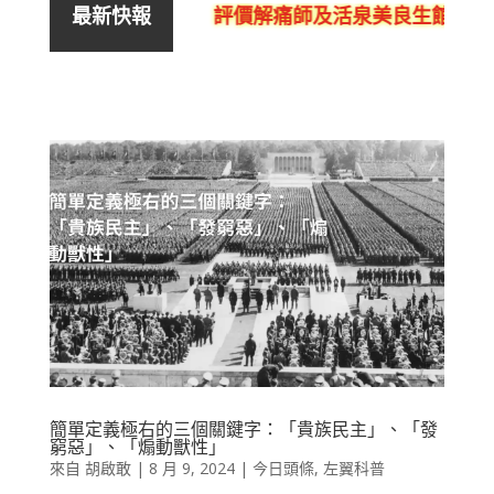
評價解痛師及活泉美良生館的不
最新快報
簡單定義極右的三個關鍵字：「貴族民主」、「發
窮惡」、「煽動獸性」
來自
胡啟敢
|
8 月 9, 2024
|
今日頭條
,
左翼科普