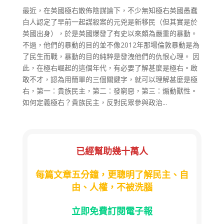
最近，在英國極右散佈陰謀論下，不少無知極右英國愚蠢
白人認定了早前一起謀殺案的元兇是新移民（但其實是於
英國出身），於是英國爆發了有史以來頗為嚴重的暴動。
不過，他們的暴動的目的並不像2012年那場倫敦暴動是為
了民生而戰，暴動的目的純粹是發洩他們的仇恨心理。 因
此，在極右崛起的這個年代，有必要了解甚麼是極右。啟
敢不才，認為用簡單的三個關鍵字，就可以理解甚麼是極
右，第一：貴族民主，第二：發窮惡，第三：煽動獸性。
如何定義極右？貴族民主，反對民眾參與政治...
已經幫助幾十萬人
每篇文章五分鐘，更聰明了解民主、自
由、人權，不被洗腦
立即免費訂閱電子報