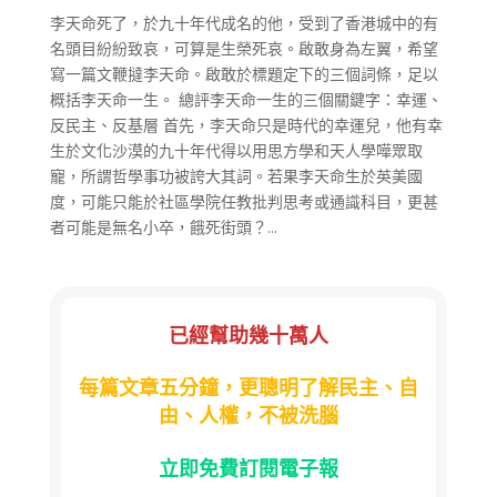
李天命死了，於九十年代成名的他，受到了香港城中的有
名頭目紛紛致哀，可算是生榮死哀。啟敢身為左翼，希望
寫一篇文鞭撻李天命。啟敢於標題定下的三個詞條，足以
概括李天命一生。 總評李天命一生的三個關鍵字：幸運、
反民主、反基層 首先，李天命只是時代的幸運兒，他有幸
生於文化沙漠的九十年代得以用思方學和天人學嘩眾取
寵，所謂哲學事功被誇大其詞。若果李天命生於英美國
度，可能只能於社區學院任教批判思考或通識科目，更甚
者可能是無名小卒，餓死街頭？...
已經幫助幾十萬人
每篇文章五分鐘，更聰明了解民主、自
由、人權，不被洗腦
立即免費訂閱電子報