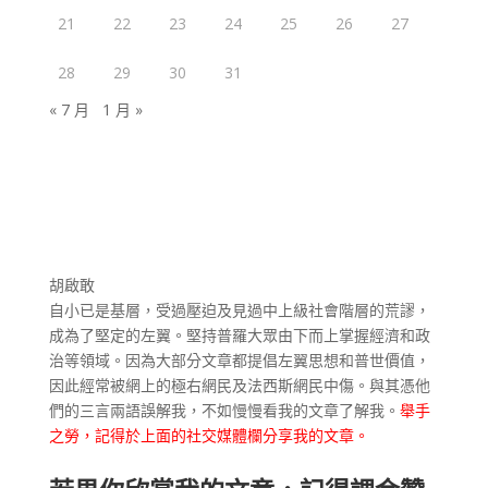
21
22
23
24
25
26
27
28
29
30
31
« 7 月
1 月 »
胡啟敢
自小已是基層，受過壓迫及見過中上級社會階層的荒謬，
成為了堅定的左翼。堅持普羅大眾由下而上掌握經濟和政
治等領域。因為大部分文章都提倡左翼思想和普世價值，
因此經常被網上的極右網民及法西斯網民中傷。與其憑他
們的三言兩語誤解我，不如慢慢看我的文章了解我。
舉手
之勞，記得於上面的社交媒體欄分享我的文章。