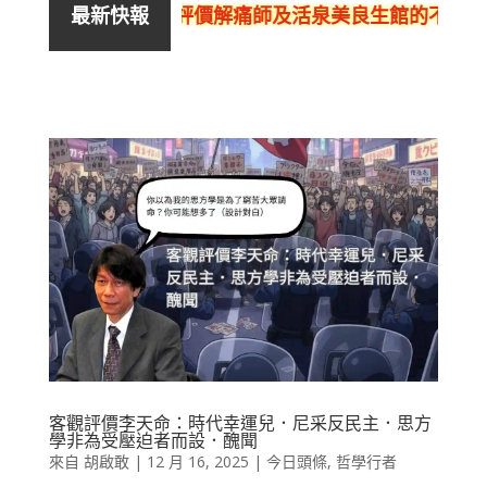
評價解痛師及活泉美良生館的不良銷
最新快報
客觀評價李天命：時代幸運兒．尼采反民主．思方
學非為受壓迫者而設．醜聞
來自
胡啟敢
|
12 月 16, 2025
|
今日頭條
,
哲學行者