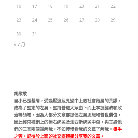
16
17
18
19
20
21
22
23
24
25
26
27
28
29
30
31
« 7 月
胡啟敢
自小已是基層，受過壓迫及見過中上級社會階層的荒謬，
成為了堅定的左翼。堅持普羅大眾由下而上掌握經濟和政
治等領域。因為大部分文章都提倡左翼思想和普世價值，
因此經常被網上的極右網民及法西斯網民中傷。與其憑他
們的三言兩語誤解我，不如慢慢看我的文章了解我。
舉手
之勞，記得於上面的社交媒體欄分享我的文章。