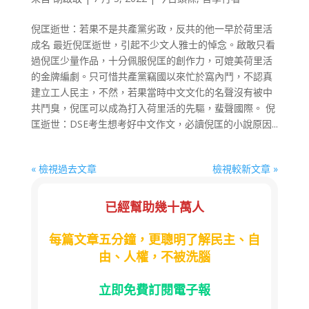
倪匡逝世：若果不是共產黨劣政，反共的他一早於荷里活
成名 最近倪匡逝世，引起不少文人雅士的悼念。啟敢只看
過倪匡少量作品，十分佩服倪匡的創作力，可媲美荷里活
的金牌編劇。只可惜共產黨竊國以來忙於窩內鬥，不認真
建立工人民主，不然，若果當時中文文化的名聲沒有被中
共鬥臭，倪匡可以成為打入荷里活的先驅，蜚聲國際。 倪
匡逝世：DSE考生想考好中文作文，必讀倪匡的小說原因...
« 檢視過去文章
檢視較新文章 »
已經幫助幾十萬人
每篇文章五分鐘，更聰明了解民主、自
由、人權，不被洗腦
立即免費訂閱電子報