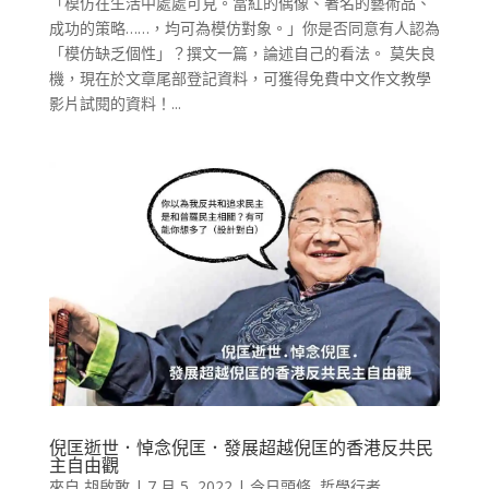
「模仿在生活中處處可見。當紅的偶像、著名的藝術品、
成功的策略……，均可為模仿對象。」你是否同意有人認為
「模仿缺乏個性」？撰文一篇，論述自己的看法。 莫失良
機，現在於文章尾部登記資料，可獲得免費中文作文教學
影片試閱的資料！...
倪匡逝世．悼念倪匡．發展超越倪匡的香港反共民
主自由觀
來自
胡啟敢
|
7 月 5, 2022
|
今日頭條
,
哲學行者