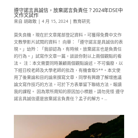
遵守諾言具誠信，放棄諾言負責任？2024年DSE中
文作文試作
來自
胡啟敢
|
4 月 15, 2024
|
教育研究
莫失良機，現在於文章尾部登記資料，可獲得免費中文作
文教學影片試閱的資料！ 向華：「遵守諾言是具誠信的表
現。」幼羚：「我卻認為，有時候，放棄諾言也是負責任
的行為。」試寫作文章一篇，談談你對以上兩個觀點的看
法。 注：本文需要同時兼顧兩個觀點論述，不可偏廢，以
下經日校老師及大學老師的批改，有機會取5**。本文使
用了後果論和目的論來撰寫文章，同學有興趣了解增進議
論文寫作技巧的方法，可於下方表單留下聯絡方法，報讀
我的課程。 因為眾所周知的原因加小標題，請勿見怪 遵守
諾言具誠信還是放棄諾言負責任？孟子的解方。...