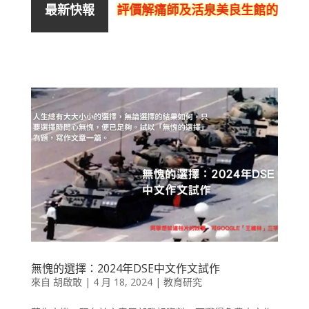
評價解痛師及活泉美良生館的不良銷
最新快報
無愧的選擇：2024年DSE中文作文試作
來自
胡啟敢
|
4 月 18, 2024
|
教育研究