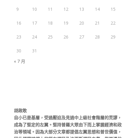
9
10
11
12
13
14
15
16
17
18
19
20
21
22
23
24
25
26
27
28
29
30
31
« 7 月
胡啟敢
自小已是基層，受過壓迫及見過中上級社會階層的荒謬，
成為了堅定的左翼。堅持普羅大眾由下而上掌握經濟和政
治等領域。因為大部分文章都提倡左翼思想和普世價值，