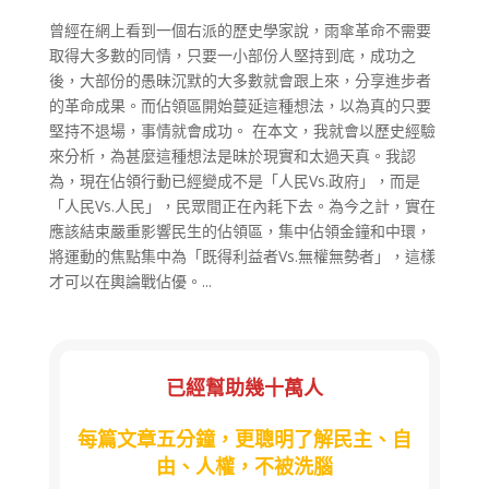
曾經在網上看到一個右派的歷史學家說，雨傘革命不需要
取得大多數的同情，只要一小部份人堅持到底，成功之
後，大部份的愚昧沉默的大多數就會跟上來，分享進步者
的革命成果。而佔領區開始蔓延這種想法，以為真的只要
堅持不退場，事情就會成功。 在本文，我就會以歷史經驗
來分析，為甚麼這種想法是昧於現實和太過天真。我認
為，現在佔領行動已經變成不是「人民Vs.政府」，而是
「人民Vs.人民」，民眾間正在內耗下去。為今之計，實在
應該結束嚴重影響民生的佔領區，集中佔領金鐘和中環，
將運動的焦點集中為「既得利益者Vs.無權無勢者」，這樣
才可以在輿論戰佔優。...
已經幫助幾十萬人
每篇文章五分鐘，更聰明了解民主、自
由、人權，不被洗腦