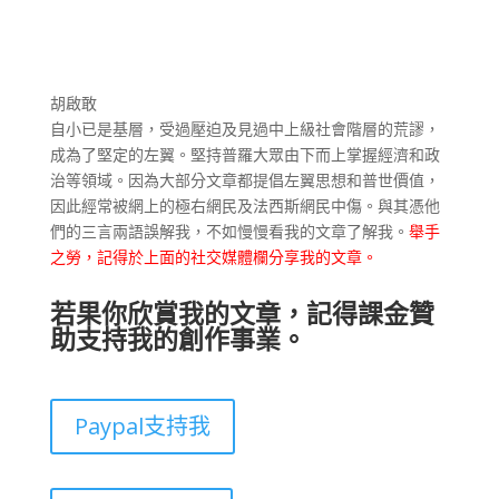
胡啟敢
自小已是基層，受過壓迫及見過中上級社會階層的荒謬，
成為了堅定的左翼。堅持普羅大眾由下而上掌握經濟和政
治等領域。因為大部分文章都提倡左翼思想和普世價值，
因此經常被網上的極右網民及法西斯網民中傷。與其憑他
們的三言兩語誤解我，不如慢慢看我的文章了解我。
舉手
之勞，記得於上面的社交媒體欄分享我的文章。
若果你欣賞我的文章，記得課金贊
助支持我的創作事業。
Paypal支持我