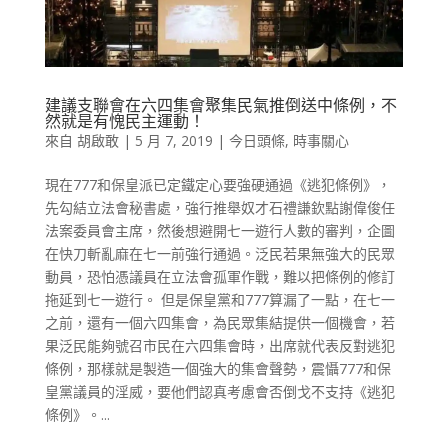
建議支聯會在六四集會聚集民氣推倒送中條例，不
然就是有愧民主運動！
來自
胡啟敢
|
5 月 7, 2019
|
今日頭條
,
時事關心
現在777和保皇派已定鐵定心要強硬通過《逃犯條例》，
先勾結立法會秘書處，強行推舉奴才石禮謙欽點謝偉俊任
法案委員會主席，然後想避開七一遊行人數的審判，企圖
在快刀斬亂麻在七一前強行通過。泛民若果無強大的民眾
動員，恐怕憑議員在立法會孤軍作戰，難以把條例的修訂
拖延到七一遊行。 但是保皇黨和777算漏了一點，在七一
之前，還有一個六四集會，為民眾集結提供一個機會，若
果泛民能夠號召市民在六四集會時，出席就代表反對逃犯
條例，那樣就是製造一個強大的集會聲勢，震懾777和保
皇黨議員的淫威，要他們認真考慮會否倒戈不支持《逃犯
條例》。...