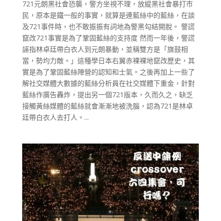
721元朗黑社會恐襲，警方坐視不理，放縱黑社會暴打市
民，原本是鐵一般的事實，就算是連藍絲中的藍絲，在談
及721事件時，也不敢振振有詞地為警黑勾結開脫。 警謊
竄改721事實是為了鞏固藍絲的支持度 然而一年後，警謊
誣指林卓廷帶白衣人到元朗暴動，並稱雙方是「旗鼓相
當，勢均力敵。」這種學日本右翼赤裸裸地竄改歷史，其
實是為了鞏固藍絲陣營的認知和士氣。之後再加上一些了
解社交媒體大數據的藍絲分析員在社交媒體下重金，針對
藍絲作廣告轟炸，提出另一個721版本，久而久之，缺乏
接觸黃絲媒體的藍絲就會漸漸地被洗腦，認為721是林卓
廷帶白衣人去打人。...