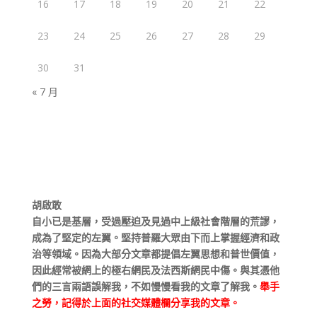
16
17
18
19
20
21
22
23
24
25
26
27
28
29
30
31
« 7 月
胡啟敢
自小已是基層，受過壓迫及見過中上級社會階層的荒謬，
成為了堅定的左翼。堅持普羅大眾由下而上掌握經濟和政
治等領域。因為大部分文章都提倡左翼思想和普世價值，
因此經常被網上的極右網民及法西斯網民中傷。與其憑他
們的三言兩語誤解我，不如慢慢看我的文章了解我。
舉手
之勞，記得於上面的社交媒體欄分享我的文章。