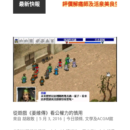
評價解痛師及活泉美良生館的
最新快報
從遊戲《姜維傳》看公權力的慎用
來自
胡啟敢
|
5 月 3, 2016
|
今日頭條
,
文學及ACGM館