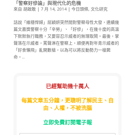
「警察好慘論」與現代化的危機
來自
胡啟敢
|
7 月 14, 2014
|
今日頭條
,
文化研究
話說「維穩悍婦」屈穎妍突然間對警察母性大發，連續幾
篇文嘉獎警察十分「辛勞」、「好慘」，在幾十度的高溫
下默默執行職務，又要容忍示威者的無理取鬧。最後，掌
聲落在示威者，罵聲淋在警察上，順便再對年青示威者的
「好食懶飛」亂開數槍，以為可以將反動勢力一槍斃
命。...
已經幫助幾十萬人
每篇文章五分鐘，更聰明了解民主、自
由、人權，不被洗腦
立即免費訂閱電子報