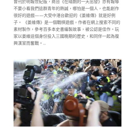
曾刊於明報世紀版，商台《在晴朗的一天出發》亦有報導
不要小看我們這群青年的熱誠，哪怕是一個人，也能創作
很好的遊戲——大受中港台歡迎的《姜維傳》就是好例
子。 《姜維傳》是一個戰棋遊戲，作者在網上搜索不同的
素材製作，參考百多本史書編製故事，被公認是佳作。玩
家以姜維這個身份投入三國晚期的歷史，和同伴一起為復
興漢室而奮戰。...