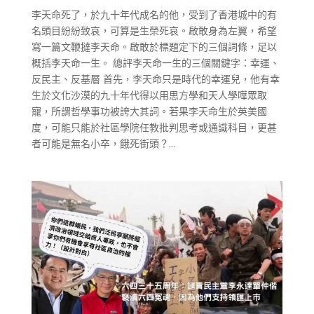
李天命死了，於九十年代成名的他，受到了香港城中的有
名頭目紛紛致哀，可算是生榮死哀。啟敢身為左翼，希望
寫一篇文鞭撻李天命。啟敢於標題定下的三個詞條，足以
概括李天命一生。 總評李天命一生的三個關鍵字：幸運、
反民主、反基層 首先，李天命只是時代的幸運兒，他有幸
生於文化沙漠的九十年代得以用思方學和天人學嘩眾取
寵，所謂哲學事功被誇大其詞。若果李天命生於英美國
度，可能只能於社區學院任教批判思考或通識科目，更甚
者可能是無名小卒，餓死街頭？...