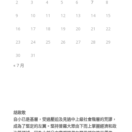
2
3
4
5
6
7
8
9
10
11
12
13
14
15
16
17
18
19
20
21
22
23
24
25
26
27
28
29
30
31
« 7 月
胡啟敢
自小已是基層，受過壓迫及見過中上級社會階層的荒謬，
成為了堅定的左翼。堅持普羅大眾由下而上掌握經濟和政