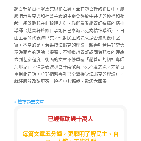
趙善軒多番抨擊馬克思和左翼，並在趙善軒的節目中，屢
屢暗示馬克思和社會主義的主張會導致中共式的極權和獨
裁，胡啟敢我在此疏理史料，我們看看趙善軒追捧的精神
導師（趙善軒於節目承認自己奉海耶克為精神導師），自
由主義的代表海耶克，他對民主的追求是否如想像中堅
實。不幸的是，若果按海耶克的理論，趙善軒若果非常信
奉海耶克的理論（提醒：不知道趙善軒認同海耶克的理論
去到甚麼程度，後面的文章不停重覆「趙善軒的精神導師
海耶克」，僅是表達趙善軒崇敬海耶克程度之深，才多番
重用此句話，並非指趙善軒已全盤接受海耶克的理論），
就好應該改弦更張，追捧中共獨裁，歌頌六四屠...
« 檢視過去文章
已經幫助幾十萬人
每篇文章五分鐘，更聰明了解民主、自