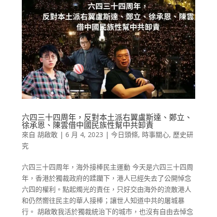
六四三十四周年，反對本土派右翼盧斯達、鄭立、
徐承恩、陳雲借中國民族性幫中共卸責
來自
胡啟敢
|
6 月 4, 2023
|
今日頭條
,
時事關心
,
歷史研
究
六四三十四周年，海外接棒民主運動 今天是六四三十四周
年，香港於獨裁政府的蹂躪下，港人已經失去了公開悼念
六四的權利。點起燭光的責任，只好交由海外的流散港人
和仍然嚮往民主的華人接棒；讓世人知道中共的屠城暴
行。 胡啟敢我活於獨裁統治下的城市，也沒有自由去悼念