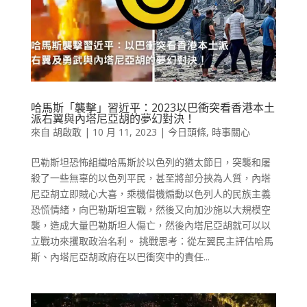
哈馬斯「襲擊」習近平：2023以巴衝突看香港本土
派右翼與內塔尼亞胡的夢幻對決！
來自
胡啟敢
|
10 月 11, 2023
|
今日頭條
,
時事關心
巴勒斯坦恐怖組織哈馬斯於以色列的猶太節日，突襲和屠
殺了一些無辜的以色列平民，甚至將部分挾為人質，內塔
尼亞胡立即賊心大喜，乘機借機煽動以色列人的民族主義
恐慌情緒，向巴勒斯坦宣戰，然後又向加沙施以大規模空
襲，造成大量巴勒斯坦人傷亡，然後內塔尼亞胡就可以以
立戰功來攫取政治名利。 挑戰思考：從左翼民主評估哈馬
斯、內塔尼亞胡政府在以巴衝突中的責任...