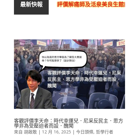
評價解痛師及活泉美良生館的不良銷
最新快報
客觀評價李天命：時代幸運兒．尼采反民主．思方
學非為受壓迫者而設．醜聞
來自
胡啟敢
|
12 月 16, 2025
|
今日頭條
,
哲學行者