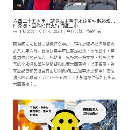
六四三十五周年：譴責民主黨李永達單仲偕褻瀆六
四冤魂，因為他們支持領匯上市
來自
胡啟敢
|
6 月 4, 2024
|
今日頭條
,
哲學行者
因為國安法和廿三條通行全宇宙，現在於哪裡批評當權者
於八九年六月四日屠殺無辜市民都是犯法。啟敢膽小，無
能力去公開哀悼六四死難者，只好寫一篇文章，批評民主
黨的李永達和單仲偕背叛和出賣六四冤魂，以正視聽。為
甚麼說曾和支聯會有密切關係的民主黨李永達和單仲偕褻
瀆六四死難者？ 六四三十五周年，李永達單仲偕如何出賣
六四冤魂？...