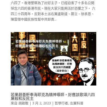
六四了。香港警察為了討好主子，已經迫害了十多名公開
悼念六四的香港市民。現在大家只能夠活於恐懼之下。 六
四三十四周年，反對本土派右翼盧斯達、鄭立、徐承恩、
陳雲借中國民族性幫中共卸責...
若果趙善軒奉海耶克為精神導師，好應該歌頌六四
屠殺和反民主
來自
胡啟敢
|
3 月 2, 2023
|
哲學行者
,
左翼科普