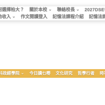
何選擇柏大？
關於本校
聯絡校長
2027D
動收入
作文閱讀登入
記憶法課程介紹
記憶法
科政經學院
今日讀乜嘢
文化研究
哲學行者
時