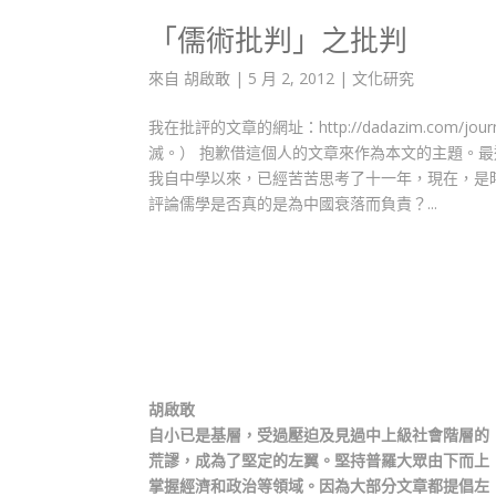
「儒術批判」之批判
來自
胡啟敢
|
5 月 2, 2012
|
文化研究
我在批評的文章的網址：http://dadazim.com/jo
滅。） 抱歉借這個人的文章來作為本文的主題。
我自中學以來，已經苦苦思考了十一年，現在，是
評論儒學是否真的是為中國衰落而負責？...
胡啟敢
自小已是基層，受過壓迫及見過中上級社會階層的
荒謬，成為了堅定的左翼。堅持普羅大眾由下而上
掌握經濟和政治等領域。因為大部分文章都提倡左