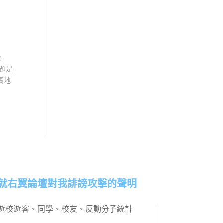
毀
題是
實地
就右翼論壇對我誹謗攻擊的聲明
遊校遊客、同學、校友、反動分子統計