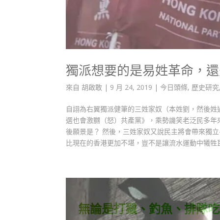
獨派想要的是易姓革命，還
來自
胡啟敢
|
9 月 24, 2019
|
今日頭條
,
歷史研究
自詡為右翼獨派健筆的三姓家奴（本姓劉，然後姓
選也會激嬲（怒）共產黨》，乘勢譏笑老泛民多年
後願景是？ 然後，三姓家奴又說民主將會帶來獨
比現在的香港更加不堪，豈不是讓流水運動中犧牲巨