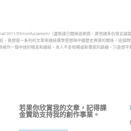
urnal/2011/09/confucianism/（盧斯達已關掉這網頁，將他諸多仇恨言論
最近，我想寫一系列的文章來總結儒學思想與中國歷史興衰的關係，這個問
時候作一個中途的喘息和總結。本人不走柏楊或新儒家的路線，只是想平
若果你欣賞我的文章，記得課
金贊助支持我的創作事業。