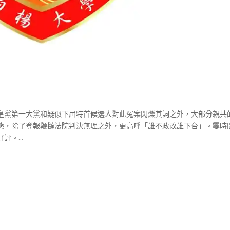
皇黨第一大黨和疑似下屆特首候選人對此冤案閃爍其詞之外，大部分親共
態，除了登報鞭撻法院判決無理之外，更高呼「誰不政改誰下台」。霎時
。...