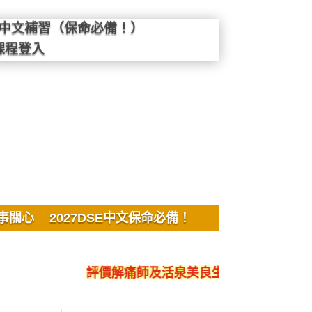
SE中文補習（保命必備！）
課程登入
事關心
2027DSE中文保命必備！
評價解痛師及活泉美良生館的不良銷售、呃