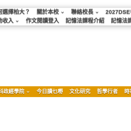
何選擇柏大？
關於本校
聯絡校長
2027D
動收入
作文閱讀登入
記憶法課程介紹
記憶法
科政經學院
今日讀乜嘢
文化研究
哲學行者
時