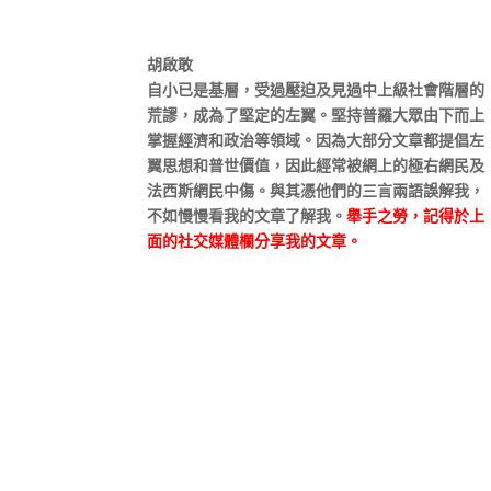
胡啟敢
自小已是基層，受過壓迫及見過中上級社會階層的
荒謬，成為了堅定的左翼。堅持普羅大眾由下而上
掌握經濟和政治等領域。因為大部分文章都提倡左
翼思想和普世價值，因此經常被網上的極右網民及
法西斯網民中傷。與其憑他們的三言兩語誤解我，
不如慢慢看我的文章了解我。
舉手之勞，記得於上
面的社交媒體欄分享我的文章。