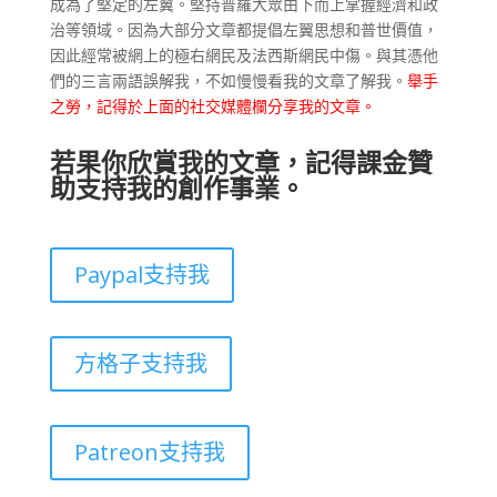
成為了堅定的左翼。堅持普羅大眾由下而上掌握經濟和政
治等領域。因為大部分文章都提倡左翼思想和普世價值，
因此經常被網上的極右網民及法西斯網民中傷。與其憑他
們的三言兩語誤解我，不如慢慢看我的文章了解我。
舉手
之勞，記得於上面的社交媒體欄分享我的文章。
若果你欣賞我的文章，記得課金贊
助支持我的創作事業。
Paypal支持我
方格子支持我
Patreon支持我