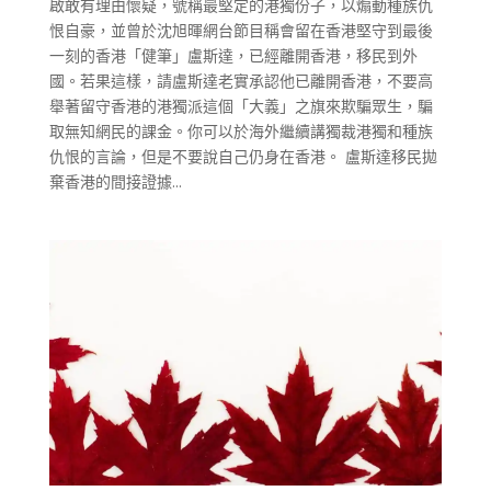
啟敢有理由懷疑，號稱最堅定的港獨份子，以煽動種族仇
恨自豪，並曾於沈旭暉網台節目稱會留在香港堅守到最後
一刻的香港「健筆」盧斯達，已經離開香港，移民到外
國。若果這樣，請盧斯達老實承認他已離開香港，不要高
舉著留守香港的港獨派這個「大義」之旗來欺騙眾生，騙
取無知網民的課金。你可以於海外繼續講獨裁港獨和種族
仇恨的言論，但是不要說自己仍身在香港。 盧斯達移民拋
棄香港的間接證據...