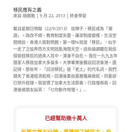
移民應有之義
來自
胡啟敢
|
9 月 22, 2013
|
終身學習
載自星期日明報（22/9/2013） 這陣子，移民成為「潮
語」。政改不順、教育制度失靈、廉潔制度變樣、生活空
間擠迫，香港人面對問題，第一樣№就提「移民」，似乎
一走了之投奔西方文明就能海闊天空。這些論調聽在我這
個曾經移民的過來人耳中，渾身不自在。 我在一九九五年
隨家人移居加拿大多倫多，大學畢業後獨自回流香港。還
記得，那些年，「回流移民」是「老土」的代名詞，我們
錯失了香港經濟起飛，回港後要由基層職員做起，同輩卻
已榮升經理。我習慣了加拿大生活節奏，行路慢吞吞，回
港後被朋友訕笑：「乜你動作咁慢。」...
已經幫助幾十萬人