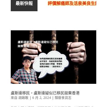
評價解痛師及活泉美良生館的不
最新快報
盧斯達移民，盧斯達疑似已移民拋棄香港
來自
胡啟敢
|
6 月 2, 2024
|
頹廢食貨志