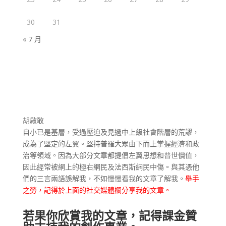
30
31
« 7 月
胡啟敢
自小已是基層，受過壓迫及見過中上級社會階層的荒謬，
成為了堅定的左翼。堅持普羅大眾由下而上掌握經濟和政
治等領域。因為大部分文章都提倡左翼思想和普世價值，
因此經常被網上的極右網民及法西斯網民中傷。與其憑他
們的三言兩語誤解我，不如慢慢看我的文章了解我。
舉手
之勞，記得於上面的社交媒體欄分享我的文章。
若果你欣賞我的文章，記得課金贊