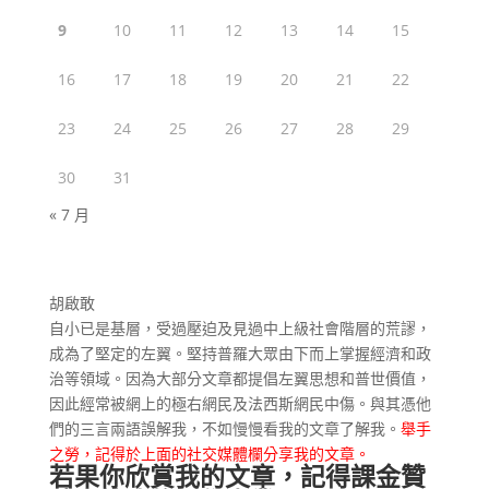
9
10
11
12
13
14
15
16
17
18
19
20
21
22
23
24
25
26
27
28
29
30
31
« 7 月
胡啟敢
自小已是基層，受過壓迫及見過中上級社會階層的荒謬，
成為了堅定的左翼。堅持普羅大眾由下而上掌握經濟和政
治等領域。因為大部分文章都提倡左翼思想和普世價值，
因此經常被網上的極右網民及法西斯網民中傷。與其憑他
們的三言兩語誤解我，不如慢慢看我的文章了解我。
舉手
之勞，記得於上面的社交媒體欄分享我的文章。
若果你欣賞我的文章，記得課金贊