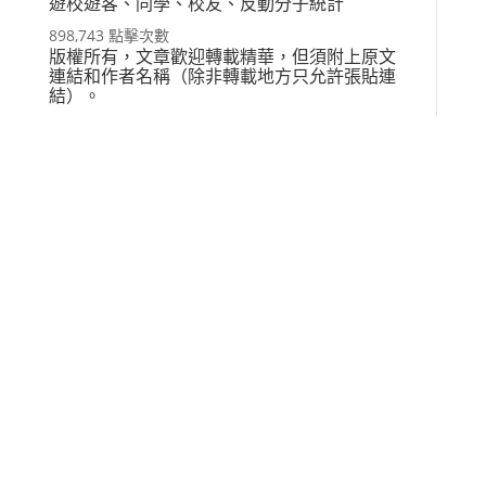
遊校遊客、同學、校友、反動分子統計
898,743 點擊次數
版權所有，文章歡迎轉載精華，但須附上原文
連結和作者名稱（除非轉載地方只允許張貼連
結）。