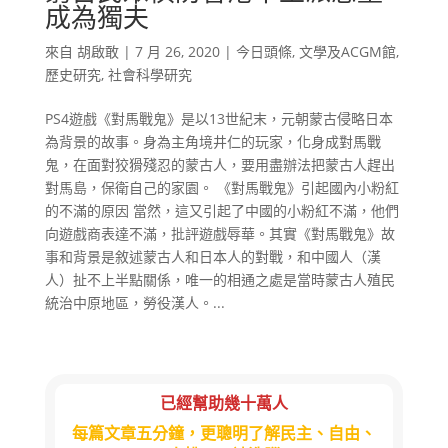
成為獨夫
來自
胡啟敢
|
7 月 26, 2020
|
今日頭條
,
文學及ACGM館
,
歷史研究
,
社會科學研究
PS4遊戲《對馬戰鬼》是以13世紀末，元朝蒙古侵略日本
為背景的故事。身為主角境井仁的玩家，化身成對馬戰
鬼，在面對狡猾殘忍的蒙古人，要用盡辦法把蒙古人趕出
對馬島，保衛自己的家園。 《對馬戰鬼》引起國內小粉紅
的不滿的原因 當然，這又引起了中國的小粉紅不滿，他們
向遊戲商表達不滿，批評遊戲辱華。其實《對馬戰鬼》故
事和背景是敘述蒙古人和日本人的對戰，和中國人（漢
人）扯不上半點關係，唯一的相通之處是當時蒙古人殖民
統治中原地區，勞役漢人。...
已經幫助幾十萬人
每篇文章五分鐘，更聰明了解民主、自由、