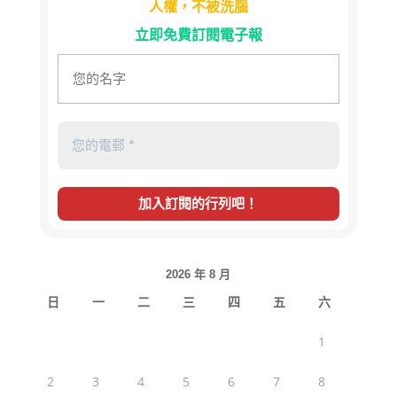
人權，不被洗腦
立即免費訂閱電子報
2026 年 8 月
日
一
二
三
四
五
六
1
2
3
4
5
6
7
8