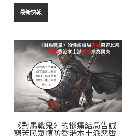
最新快報
《對馬戰鬼》的慘痛結局告誡
窮苦民眾慎防香港本土派惡墮