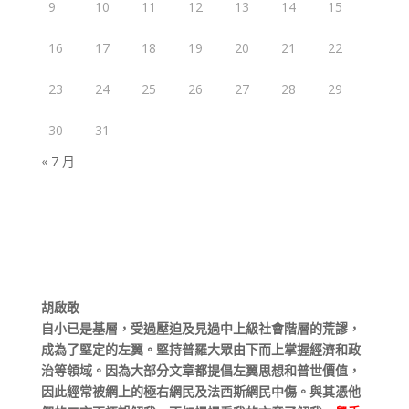
9
10
11
12
13
14
15
16
17
18
19
20
21
22
23
24
25
26
27
28
29
30
31
« 7 月
胡啟敢
自小已是基層，受過壓迫及見過中上級社會階層的荒謬，
成為了堅定的左翼。堅持普羅大眾由下而上掌握經濟和政
治等領域。因為大部分文章都提倡左翼思想和普世價值，
因此經常被網上的極右網民及法西斯網民中傷。與其憑他