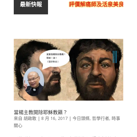
評價解痛師及活泉美良生館的
最新快報
當楊主教開除耶穌教籍？
來自
胡啟敢
|
8 月 16, 2017
|
今日頭條
,
哲學行者
,
時事
關心