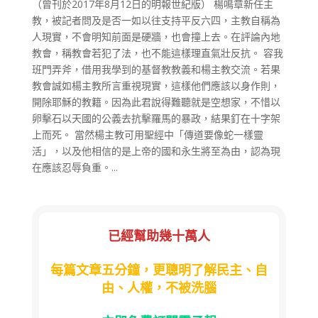
（曾刊於2017年8月12日的明報世紀版） 楊鳴章新任主
教，被記者問及是否一如以往支持平反六四，主教自稱為
人現實，不會明知前面是硬牆，也會撞上去。在評論內地
教會，稱教會若犯了法，也不能這樣理直氣壯反抗。 容我
班門弄斧，借用我學到的基督教教義和楊主教交流。若果
教會誠如楊主教所言重視現實，這樣他們應該以身作則，
開除耶穌的教籍。因為此君說得難聽就是空想家，不惜以
卵擊石以天國的公義去抗擊羅馬的暴政，結果釘在十字架
上而死。 當然楊主教可用聖經中「傳道要像蛇一樣靈
活」，以及他相信的是上帝的國和永生將至為由，認為現
在應該忍辱負重。...
已經幫助幾十萬人
每篇文章五分鐘，更聰明了解民主、自
由、人權，不被洗腦