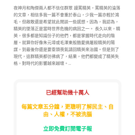
夜神月和陶傑兩人都不信任群眾 謾罵精英，罵精英的淪落
的文章，相信多我一篇不會重於泰山，少我一篇亦輕於鴻
毛，但啟敢還是希望就此閒談一些感想。因為，我認為，
精英的墜落正是當時世界危機的病因之一。 長久以來，精
英，很多都是知識份子的他們，都是掌握時代走向的階
層。就算你好像朱元墇或毛澤東般酷愛搞屠殺精英的陽
謀，到最後你還是要垂頭喪氣請回精英來治國。但是到了
現代，這群精英都彷彿病了，結果，他們都變成了精英失
格，對時代的影響越來越壞。...
已經幫助幾十萬人
每篇文章五分鐘，更聰明了解民主、自
由、人權，不被洗腦
立即免費訂閱電子報