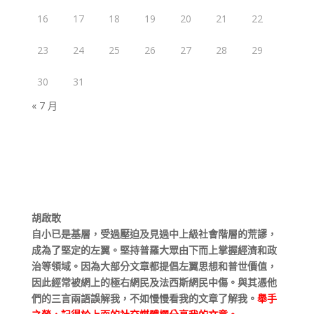
16
17
18
19
20
21
22
23
24
25
26
27
28
29
30
31
« 7 月
胡啟敢
自小已是基層，受過壓迫及見過中上級社會階層的荒謬，
成為了堅定的左翼。堅持普羅大眾由下而上掌握經濟和政
治等領域。因為大部分文章都提倡左翼思想和普世價值，
因此經常被網上的極右網民及法西斯網民中傷。與其憑他
們的三言兩語誤解我，不如慢慢看我的文章了解我。
舉手