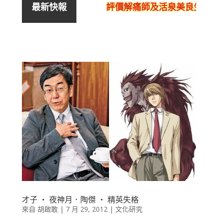
評價解痛師及活泉美良生館的
最新快報
才子 ‧ 夜神月．陶傑 ‧ 精英失格
來自
胡啟敢
|
7 月 29, 2012
|
文化研究