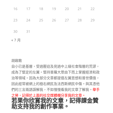
16
17
18
19
20
21
22
23
24
25
26
27
28
29
30
31
« 7 月
胡啟敢
自小已是基層，受過壓迫及見過中上級社會階層的荒謬，
成為了堅定的左翼。堅持普羅大眾由下而上掌握經濟和政
治等領域。因為大部分文章都提倡左翼思想和普世價值，
因此經常被網上的極右網民及法西斯網民中傷。與其憑他
們的三言兩語誤解我，不如慢慢看我的文章了解我。
舉手
之勞，記得於上面的社交媒體欄分享我的文章。
若果你欣賞我的文章，記得課金贊
助支持我的創作事業。