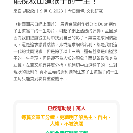
能挽救山道猴子的一生！
來自
胡啟敢
|
9 月 6, 2023
|
今日頭條
,
文化研究
（封面圖來自網上圖片） 最近台灣創作者Eric Duan創作
了山道猴子的一生影片，引起了網上熱烈的迴響，主因是
因為我們總能從主角中找到自己的影子。無論追求同儕認
同，還是追求戀愛感情，抑或追求網絡名利，都是我們這
一代的共同渴求。但是除了以上三點，還有甚麼是山道猴
子的一生呈現，但是卻不為人知的現象？而胡啟敢我身為
左翼，左翼又能有甚麼分析，能夠切中山道猴子的一生對
現狀的批判？ 資本主義的逐利邏輯注定了山道猴子的一生
主角只能買到次貨重型機車...
已經幫助幾十萬人
每篇文章五分鐘，更聰明了解民主、自由、
人權，不被洗腦