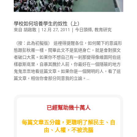
學校如何培養學生的奴性（上）
來自
胡啟敢
|
12 月 27, 2011
|
今日頭條
,
教育研究
（按：此為初擬版） 這裡得提醒各位，如何閣下的意識形
態跟彭秋雁一樣，閱畢此文不是氣絕身亡，就是會對撰文
者破口大罵。如果你不想自己有一剎那變得像維園阿伯這
樣歇斯底里，自暴其醜於人前，你最好在一個隱蔽的地方
鬼鬼祟祟地看這篇文章。如果你是一個開明的人，看了這
篇文章，相信你會部分同意我的立論。...
已經幫助幾十萬人
每篇文章五分鐘，更聰明了解民主、自
由、人權，不被洗腦