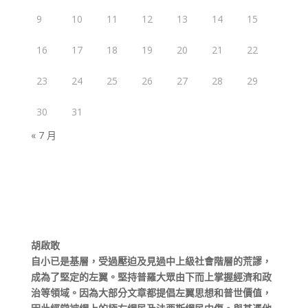
9
10
11
12
13
14
15
16
17
18
19
20
21
22
23
24
25
26
27
28
29
30
31
« 7 月
胡啟敢
自小已是基層，受過壓迫及見過中上級社會階層的荒謬，
成為了堅定的左翼。堅持普羅大眾由下而上掌握經濟和政
治等領域。因為大部分文章都提倡左翼思想和普世價值，