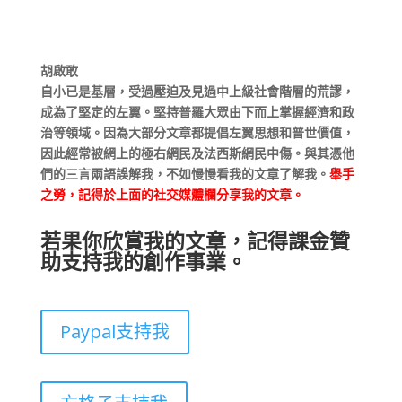
胡啟敢
自小已是基層，受過壓迫及見過中上級社會階層的荒謬，
成為了堅定的左翼。堅持普羅大眾由下而上掌握經濟和政
治等領域。因為大部分文章都提倡左翼思想和普世價值，
因此經常被網上的極右網民及法西斯網民中傷。與其憑他
們的三言兩語誤解我，不如慢慢看我的文章了解我。
舉手
之勞，記得於上面的社交媒體欄分享我的文章。
若果你欣賞我的文章，記得課金贊
助支持我的創作事業。
Paypal支持我