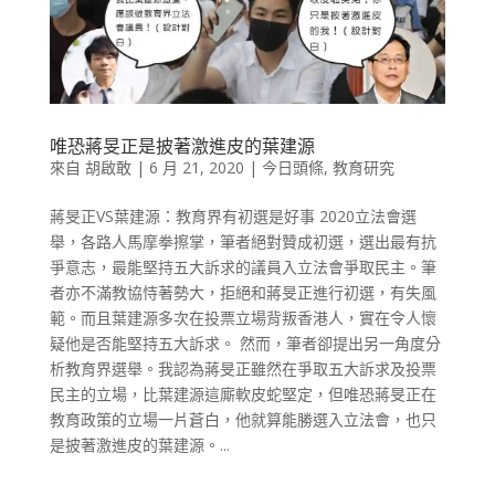
唯恐蔣旻正是披著激進皮的葉建源
來自
胡啟敢
|
6 月 21, 2020
|
今日頭條
,
教育研究
蔣旻正VS葉建源：教育界有初選是好事 2020立法會選
舉，各路人馬摩拳擦掌，筆者絕對贊成初選，選出最有抗
爭意志，最能堅持五大訴求的議員入立法會爭取民主。筆
者亦不滿教協恃著勢大，拒絕和蔣旻正進行初選，有失風
範。而且葉建源多次在投票立場背叛香港人，實在令人懷
疑他是否能堅持五大訴求。 然而，筆者卻提出另一角度分
析教育界選舉。我認為蔣旻正雖然在爭取五大訴求及投票
民主的立場，比葉建源這廝軟皮蛇堅定，但唯恐蔣旻正在
教育政策的立場一片蒼白，他就算能勝選入立法會，也只
是披著激進皮的葉建源。...