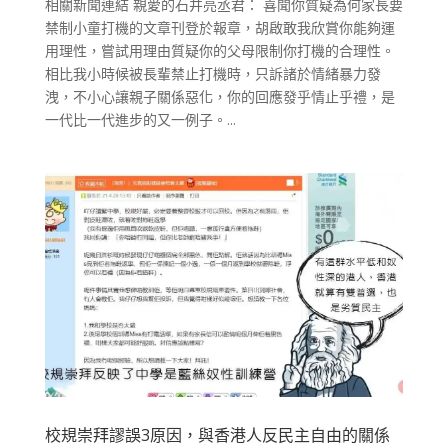
相關新聞連結 親愛的石井亮丞君： 喜聞你質疑為何家長要
禁制小童打機的文章刊登於報章，胡啟敢我欣賞你能夠運
用理性，嘗試用理由質疑你的父母限制你打機的合理性。
相比我小時候被長輩禁止打機時，只訴諸於情緒暴力發
洩，不小心讓親子關係惡化，你的回應發乎情止乎禮，是
一代比一代進步的又一例子。...
校規崇拜謬誤3原因，與香港人反民主自由的關係