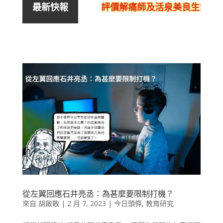
評價解痛師及活泉美良生館的不
最新快報
從左翼回應石井亮丞：為甚麼要限制打機？
來自
胡啟敢
|
2 月 7, 2023
|
今日頭條
,
教育研究