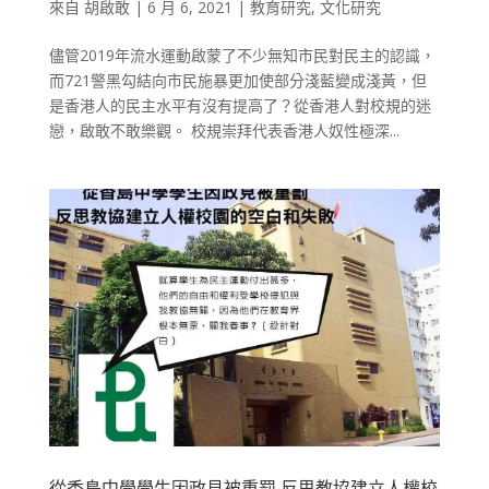
來自
胡啟敢
|
6 月 6, 2021
|
教育研究
,
文化研究
儘管2019年流水運動啟蒙了不少無知市民對民主的認識，
而721警黑勾結向市民施暴更加使部分淺藍變成淺黃，但
是香港人的民主水平有沒有提高了？從香港人對校規的迷
戀，啟敢不敢樂觀。 校規崇拜代表香港人奴性極深...
從香島中學學生因政見被重罰 反思教協建立人權校