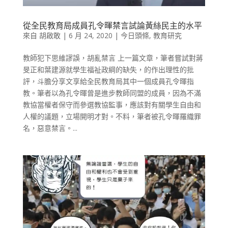
從全民教育局成員孔令暉禁言試論黃絲民主的水平
來自
胡啟敢
|
6 月 24, 2020
|
今日頭條
,
教育研究
教師犯下思維謬誤，胡亂禁言 上一篇文章，筆者嘗試對蔣
旻正和葉建源就學生福祉政綱的缺失，的作出理性的批
評，斗膽分享文享給全民教育局其中一個成員孔令暉指
教。筆者以為孔令暉曾是進步教師同盟的成員，因為不滿
教協當權者保守而參選教協監事，應該對有關學生自由和
人權的議題，立場開明才對。不料，筆者被孔令暉羅織罪
名，惡意禁言。...