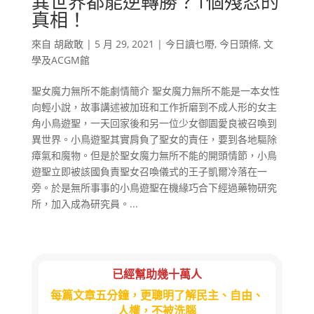
異世界都能逆轉勝？1個殘忍的
真相！
來自
胡啟敢
|
5 月 29, 2021
|
今日讀乜嘢
,
今日頭條
,
文
學及ACGM館
聖女魔力無所不能劇情簡介 聖女魔力無所不能是一本女性
向輕小說，故事講述被加班和工作折磨到不成人形的女主
角小鳥遊聖，一天回家後和另一位少女御園愛良被召喚到
異世界。小鳥遊聖其實肩負了聖女的責任，要到各地驅除
瘴氣和魔物。但是於聖女魔力無所不能的開頭情節，小鳥
遊聖立即被該國負責聖女召喚儀式的王子凱爾冷落在一
旁。於是無所事事的小鳥遊聖在機緣巧合下經過藥物研究
所，加入成為研究員。...
已經幫助幾十萬人
每篇文章五分鐘，更聰明了解民主、自由、
人權，不被洗腦