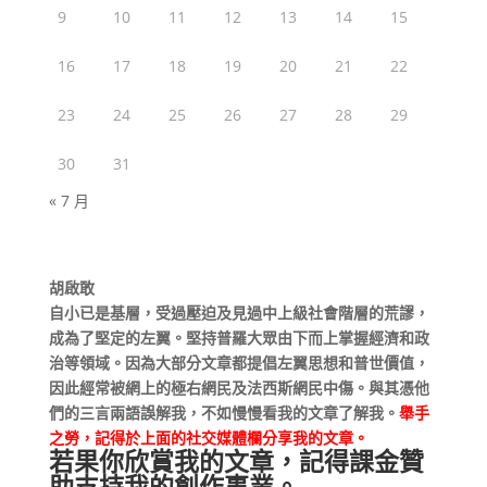
9
10
11
12
13
14
15
16
17
18
19
20
21
22
23
24
25
26
27
28
29
30
31
« 7 月
胡啟敢
自小已是基層，受過壓迫及見過中上級社會階層的荒謬，
成為了堅定的左翼。堅持普羅大眾由下而上掌握經濟和政
治等領域。因為大部分文章都提倡左翼思想和普世價值，
因此經常被網上的極右網民及法西斯網民中傷。與其憑他
們的三言兩語誤解我，不如慢慢看我的文章了解我。
舉手
之勞，記得於上面的社交媒體欄分享我的文章。
若果你欣賞我的文章，記得課金贊