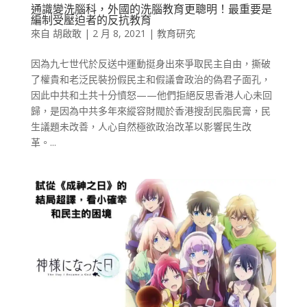
通識變洗腦科，外國的洗腦教育更聰明！最重要是
編制受壓迫者的反抗教育
來自
胡啟敢
|
2 月 8, 2021
|
教育研究
因為九七世代於反送中運動挺身出來爭取民主自由，撕破
了權貴和老泛民裝扮假民主和假議會政治的偽君子面孔，
因此中共和土共十分憤怒——他們拒絕反思香港人心未回
歸，是因為中共多年來縱容財閥於香港搜刮民脂民膏，民
生議題未改善，人心自然極欲政治改革以影響民生改
革。...