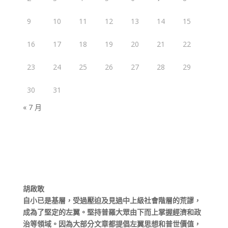
9
10
11
12
13
14
15
16
17
18
19
20
21
22
23
24
25
26
27
28
29
30
31
« 7 月
胡啟敢
自小已是基層，受過壓迫及見過中上級社會階層的荒謬，
成為了堅定的左翼。堅持普羅大眾由下而上掌握經濟和政
治等領域。因為大部分文章都提倡左翼思想和普世價值，