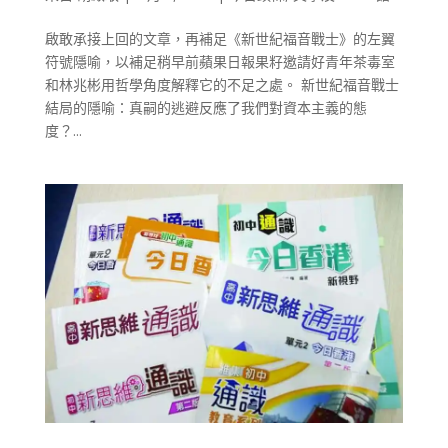
啟敢承接上回的文章，再補足《新世紀福音戰士》的左翼
符號隱喻，以補足稍早前蘋果日報果籽邀請好青年茶毒室
和林兆彬用哲學角度解釋它的不足之處。 新世紀福音戰士
結局的隱喻：真嗣的逃避反應了我們對資本主義的態
度？...