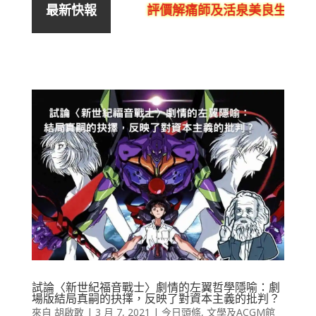
評價解痛師及活泉美良生館的不
最新快報
試論〈新世紀福音戰士〉劇情的左翼哲學隱喻：劇
場版結局真嗣的抉擇，反映了對資本主義的批判？
來自
胡啟敢
|
3 月 7, 2021
|
今日頭條
,
文學及ACGM館