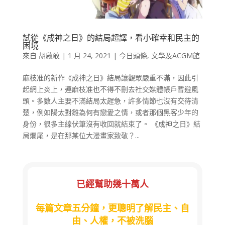
試從《成神之日》的結局超譯，看小確幸和民主的
困境
來自
胡啟敢
|
1 月 24, 2021
|
今日頭條
,
文學及ACGM館
麻枝准的新作《成神之日》結局讓觀眾嚴重不滿，因此引
起網上炎上，連麻枝准也不得不刪去社交媒體帳戶暫避風
頭。多數人主要不滿結局太趕急，許多情節也沒有交待清
楚，例如陽太對雛為何有戀愛之情，或者那個黑客少年的
身份，很多主線伏筆沒有收回就結束了。 《成神之日》結
局爛尾，是在那某位大漫畫家致敬？...
已經幫助幾十萬人
每篇文章五分鐘，更聰明了解民主、自
由、人權，不被洗腦