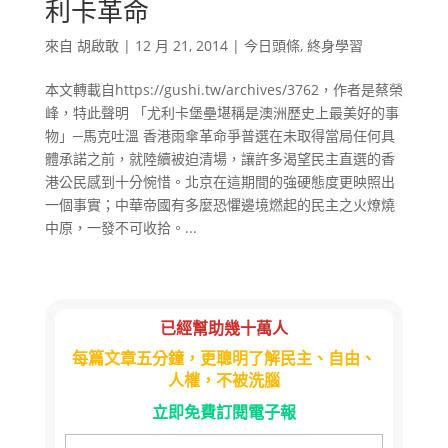
利卡革命
來自
胡啟敢
|
12 月 21, 2014
|
今日頭條
,
終身學習
本文轉載自https://gushi.tw/archives/3762，作者是蔡榮
峰，特此聲明 「尤利卡堡壘堪稱是澳洲歷史上最美好的事
物」─馬克吐溫 香港雨傘革命爭普選在未取得當局任何具
體承諾之前，就陸續被迫清場，讓許多渴望民主直選的香
港公民感到十分惋惜。北京在這期間的強硬態度更映照出
一個事實；中華帝國有多麼恐懼邊境燃起的民主之火燎燒
中原，一發不可收拾。...
已經幫助幾十萬人
每篇文章五分鐘，更聰明了解民主、自由、
人權，不被洗腦
立即免費訂閱電子報