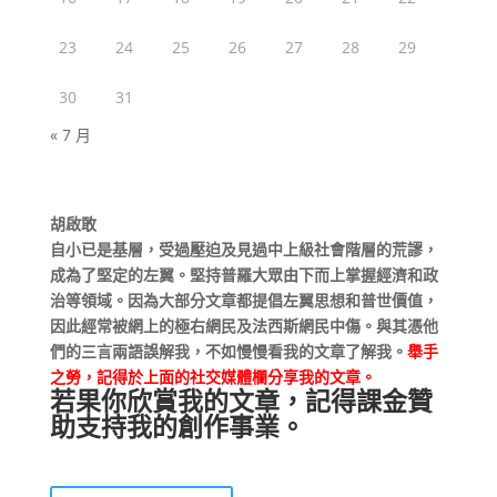
23
24
25
26
27
28
29
30
31
« 7 月
胡啟敢
自小已是基層，受過壓迫及見過中上級社會階層的荒謬，
成為了堅定的左翼。堅持普羅大眾由下而上掌握經濟和政
治等領域。因為大部分文章都提倡左翼思想和普世價值，
因此經常被網上的極右網民及法西斯網民中傷。與其憑他
們的三言兩語誤解我，不如慢慢看我的文章了解我。
舉手
之勞，記得於上面的社交媒體欄分享我的文章。
若果你欣賞我的文章，記得課金贊
助支持我的創作事業。