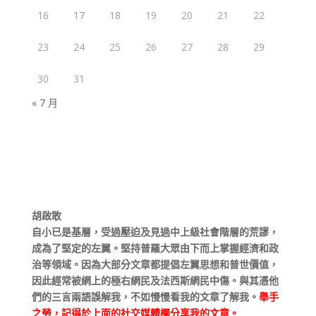
16
17
18
19
20
21
22
23
24
25
26
27
28
29
30
31
« 7 月
胡啟敢
自小已是基層，受過壓迫及見過中上級社會階層的荒謬，
成為了堅定的左翼。堅持普羅大眾由下而上掌握經濟和政
治等領域。因為大部分文章都提倡左翼思想和普世價值，
因此經常被網上的極右網民及法西斯網民中傷。與其憑他
們的三言兩語誤解我，不如慢慢看我的文章了解我。
舉手
之勞，記得於上面的社交媒體欄分享我的文章。