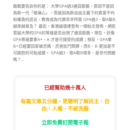
啟敢要告訴你的是： 大學GPA過3通貨膨脹，原因不是因
為新一代「玻璃心」，而是因為新自由主義下的貧富不均
和權貴的謊言，教育成為代罪羔羊所致 GPA過3，取A取B
越來越普及？ 最近，香港論壇連登有一個帖文發佈，網民
質疑大學的GPA的等級是否出現了通貨膨脹。現在，好像
GPA等級要拿A+、A-才是可接受的成績；相反，GPA拿
B+已經要回家被虎媽、虎爸批鬥問罪，而B、B-更加是不
可饒恕的可恥成績。 GPA過3，取A取B增多，是世代問題
嗎？...
已經幫助幾十萬人
每篇文章五分鐘，更聰明了解民主、自
由、人權，不被洗腦
立即免費訂閱電子報