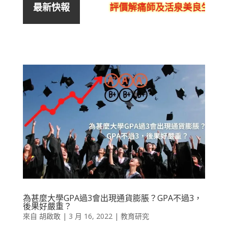
評價解痛師及活泉美良生館的
最新快報
為甚麼大學GPA過3會出現通貨膨脹？GPA不過3，
後果好嚴重？
來自
胡啟敢
|
3 月 16, 2022
|
教育研究