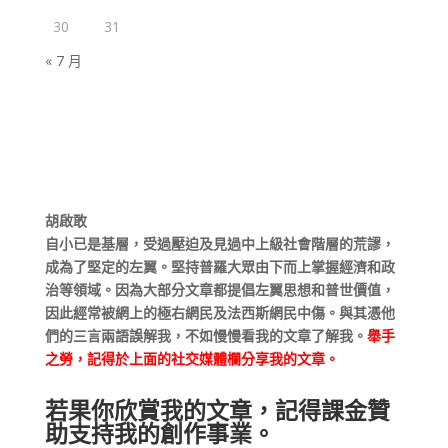
30
31
« 7 月
胡啟敢
自小已是基層，受過壓迫及見過中上級社會階層的荒謬，
成為了堅定的左翼。堅持普羅大眾由下而上掌握經濟和政
治等領域。因為大部分文章都提倡左翼思想和普世價值，
因此經常被網上的極右網民及法西斯網民中傷。與其憑他
們的三言兩語誤解我，不如慢慢看我的文章了解我。
舉手
之勞，記得於上面的社交媒體欄分享我的文章。
若果你欣賞我的文章，記得課金贊
助支持我的創作事業。