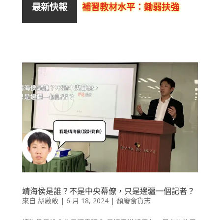
欣DSE中文作文議論文補習教材水平：鋤弱扶強
本
最新快報
靖海侯是誰？不是中央幕僚，只是邊疆一個記者？
來自
胡啟敢
|
6 月 18, 2024
|
頹廢食貨志