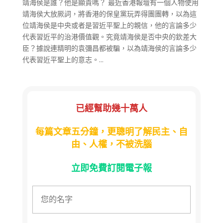
靖海侯是誰？他是顯貴嗎？ 最近香港報壇有一個人物使用
靖海侯大放厥詞，將香港的保皇黨玩弄得團團轉，以為這
位靖海侯是中央或者是習近平聖上的親信，他的言論多少
代表習近平的治港價值觀。究竟靖海侯是否中央的欽差大
臣？據說連精明的袁彌昌都被騙，以為靖海侯的言論多少
代表習近平聖上的意志。...
已經幫助幾十萬人
每篇文章五分鐘，更聰明了解民主、自
由、人權，不被洗腦
立即免費訂閱電子報