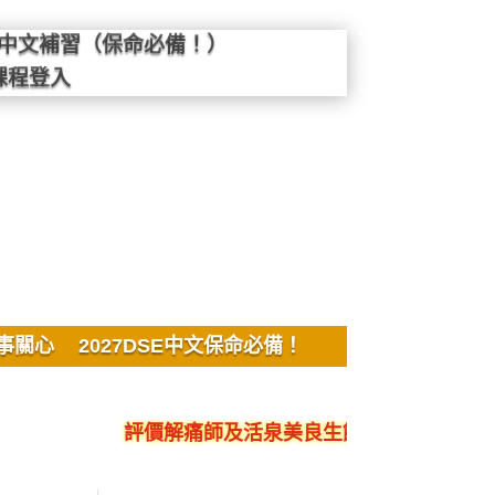
SE中文補習（保命必備！）
課程登入
事關心
2027DSE中文保命必備！
評價解痛師及活泉美良生館的不良銷售、呃人、