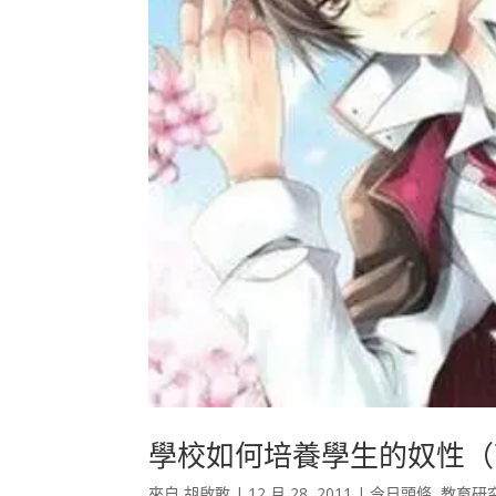
學校如何培養學生的奴性（
來自
胡啟敢
|
12 月 28, 2011
|
今日頭條
,
教育研