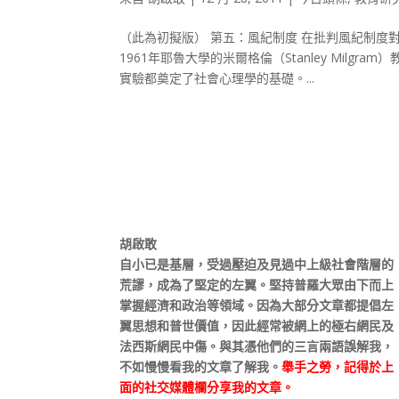
（此為初擬版） 第五：風紀制度 在批判風紀制
1961年耶魯大學的米爾格倫（Stanley Mil
實驗都奠定了社會心理學的基礎。...
胡啟敢
自小已是基層，受過壓迫及見過中上級社會階層的
荒謬，成為了堅定的左翼。堅持普羅大眾由下而上
掌握經濟和政治等領域。因為大部分文章都提倡左
翼思想和普世價值，因此經常被網上的極右網民及
法西斯網民中傷。與其憑他們的三言兩語誤解我，
不如慢慢看我的文章了解我。
舉手之勞，記得於上
面的社交媒體欄分享我的文章。