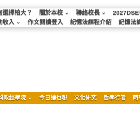
何選擇柏大？
關於本校
聯絡校長
2027D
動收入
作文閱讀登入
記憶法課程介紹
記憶法
科政經學院
今日讀乜嘢
文化研究
哲學行者
時