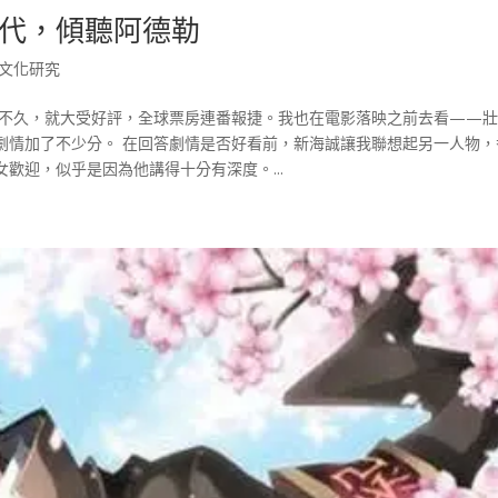
代，傾聽阿德勒
文化研究
映不久，就大受好評，全球票房連番報捷。我也在電影落映之前去看——
劇情加了不少分。 在回答劇情是否好看前，新海誠讓我聯想起另一人物，
歡迎，似乎是因為他講得十分有深度。...