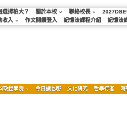
何選擇柏大？
關於本校
聯絡校長
2027D
動收入
作文閱讀登入
記憶法課程介紹
記憶法
科政經學院
今日讀乜嘢
文化研究
哲學行者
時