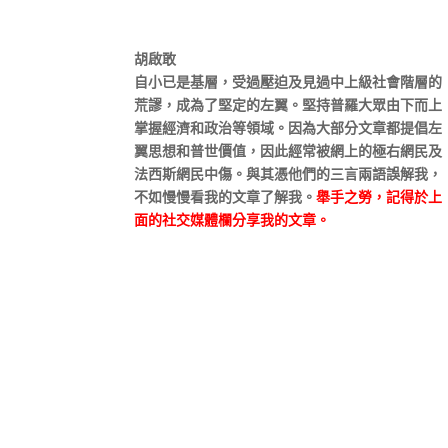
胡啟敢
自小已是基層，受過壓迫及見過中上級社會階層的
荒謬，成為了堅定的左翼。堅持普羅大眾由下而上
掌握經濟和政治等領域。因為大部分文章都提倡左
翼思想和普世價值，因此經常被網上的極右網民及
法西斯網民中傷。與其憑他們的三言兩語誤解我，
不如慢慢看我的文章了解我。
舉手之勞，記得於上
面的社交媒體欄分享我的文章。