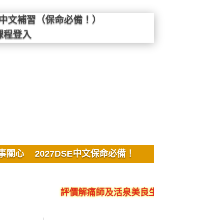
SE中文補習（保命必備！）
課程登入
事關心
2027DSE中文保命必備！
評價解痛師及活泉美良生館的不良銷售、呃