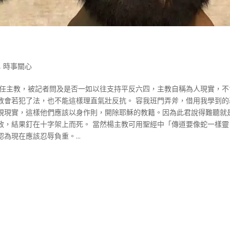
,
時事關心
鳴章新任主教，被記者問及是否一如以往支持平反六四，主教自稱為人現實，
教會若犯了法，也不能這樣理直氣壯反抗。 容我班門弄斧，借用我學到的
視現實，這樣他們應該以身作則，開除耶穌的教籍。因為此君說得難聽就
政，結果釘在十字架上而死。 當然楊主教可用聖經中「傳道要像蛇一樣靈
為現在應該忍辱負重。...