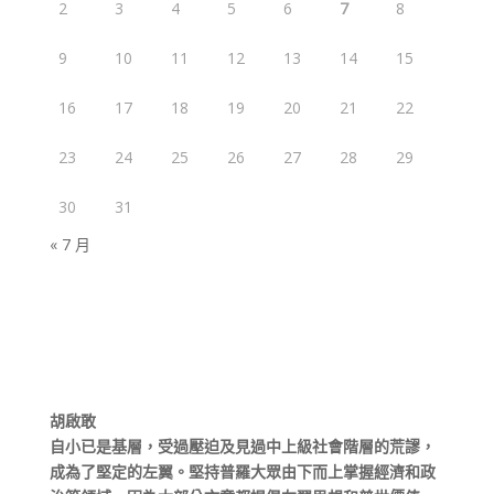
2
3
4
5
6
7
8
9
10
11
12
13
14
15
16
17
18
19
20
21
22
23
24
25
26
27
28
29
30
31
« 7 月
胡啟敢
自小已是基層，受過壓迫及見過中上級社會階層的荒謬，
成為了堅定的左翼。堅持普羅大眾由下而上掌握經濟和政