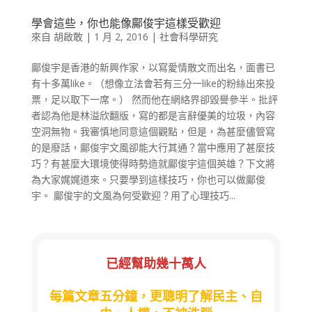
學會這些，你也能像鄺俊宇這樣受歡迎
來自
胡啟敢
|
1 月 2, 2016
|
社會科學研究
鄺俊宇是香港的新興作家，以寫愛情散文而出名，面書已
有十多萬like。（想像立法會若有三分一like的粉絲出來投
票，足以取下一席。） 然而他在網絡界卻毀譽參半。批評
者認為他是林溢欣翻版，寫的都是言辭優美的垃圾，內容
空洞無物。我審慎地同意這個觀點，但是，為甚麼儘管寫
的是廢話，鄺俊宇文風卻能大行其通？當中應用了甚麼技
巧？有甚麼大環境使得時勢造就鄺俊宇這個英雄？下文將
為大家娓娓道來。只要學到這樣技巧，你也可以做鄺俊
宇。 鄺俊宇的文風為何受歡迎？用了心理技巧...
已經幫助幾十萬人
每篇文章五分鐘，更聰明了解民主、自