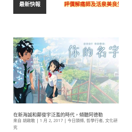
評價解痛師及活泉美良生館的
最新快報
在新海誠和鄺俊宇泛濫的時代，傾聽阿德勒
來自
胡啟敢
|
1 月 2, 2017
|
今日頭條
,
哲學行者
,
文化研
究