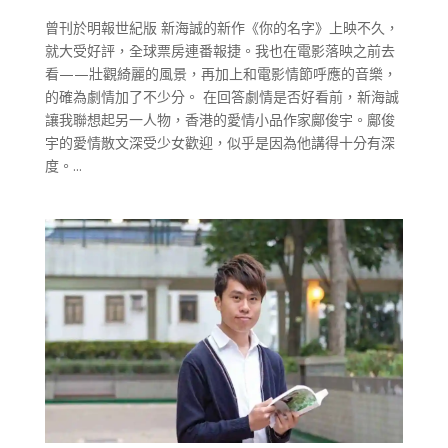
曾刊於明報世紀版 新海誠的新作《你的名字》上映不久，
就大受好評，全球票房連番報捷。我也在電影落映之前去
看——壯觀綺麗的風景，再加上和電影情節呼應的音樂，
的確為劇情加了不少分。 在回答劇情是否好看前，新海誠
讓我聯想起另一人物，香港的愛情小品作家鄺俊宇。鄺俊
宇的愛情散文深受少女歡迎，似乎是因為他講得十分有深
度。...