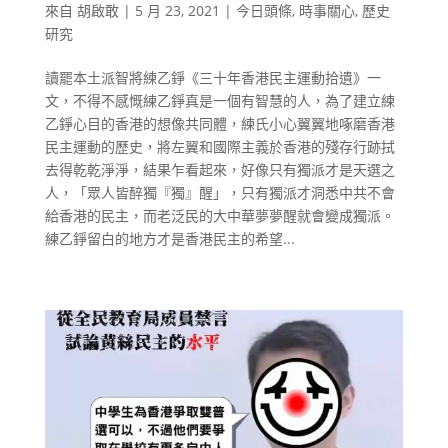
來自
胡啟敢
|
5 月 23, 2021
|
今日頭條
,
時事關心
,
歷史
研究
讀罷本土派智將練乙錚《三十年香港民主運動拾遺》一
文，不得不感慨練乙錚真是一個有智慧的人，為了建立練
乙錚心目的香港的想像共同體，練氏小心翼翼地啄磨香港
民主運動的歷史，將左翼和國際主義於香港的殘存行跡拭
去得乾乾淨淨，結果乍看起來，好像只有獨派才是天選之
人，「眾人皆醉獨『獨』醒」，只有獨派才洞悉中共不會
給香港的民主，而老泛民的大中華夢夢醒就會變成獨派。
練乙錚留白的地方才是香港民主的希望...