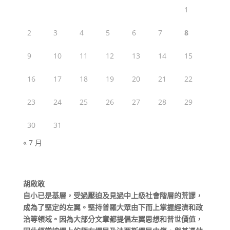
1
2
3
4
5
6
7
8
9
10
11
12
13
14
15
16
17
18
19
20
21
22
23
24
25
26
27
28
29
30
31
« 7 月
胡啟敢
自小已是基層，受過壓迫及見過中上級社會階層的荒謬，
成為了堅定的左翼。堅持普羅大眾由下而上掌握經濟和政
治等領域。因為大部分文章都提倡左翼思想和普世價值，