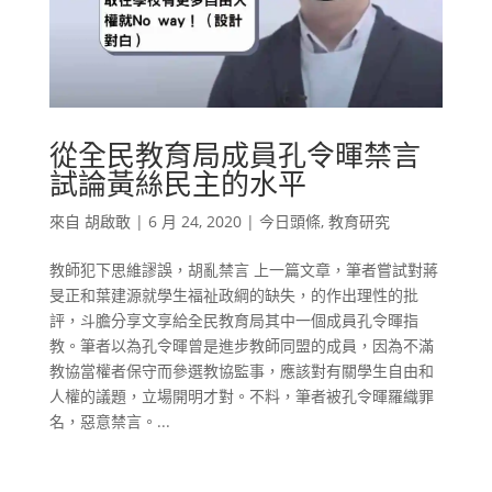
從全民教育局成員孔令暉禁言
試論黃絲民主的水平
來自
胡啟敢
|
6 月 24, 2020
|
今日頭條
,
教育研究
教師犯下思維謬誤，胡亂禁言 上一篇文章，筆者嘗試對蔣
旻正和葉建源就學生福祉政綱的缺失，的作出理性的批
評，斗膽分享文享給全民教育局其中一個成員孔令暉指
教。筆者以為孔令暉曾是進步教師同盟的成員，因為不滿
教協當權者保守而參選教協監事，應該對有關學生自由和
人權的議題，立場開明才對。不料，筆者被孔令暉羅織罪
名，惡意禁言。...