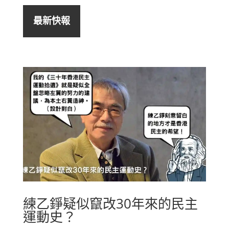
最新快報
練乙錚疑似竄改30年來的民主
運動史？