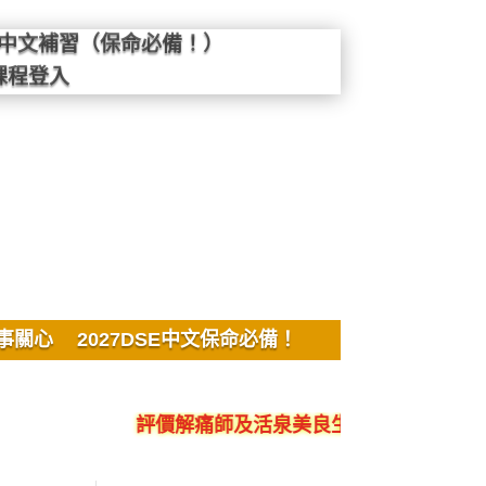
SE中文補習（保命必備！）
課程登入
事關心
2027DSE中文保命必備！
評價解痛師及活泉美良生館的不良銷售、呃