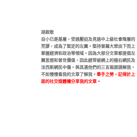
胡啟敢
自小已是基層，受過壓迫及見過中上級社會階層的
荒謬，成為了堅定的左翼。堅持普羅大眾由下而上
掌握經濟和政治等領域。因為大部分文章都提倡左
翼思想和普世價值，因此經常被網上的極右網民及
法西斯網民中傷。與其憑他們的三言兩語誤解我，
不如慢慢看我的文章了解我。
舉手之勞，記得於上
面的社交媒體欄分享我的文章。