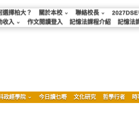
何選擇柏大？
關於本校
聯絡校長
2027D
動收入
作文閱讀登入
記憶法課程介紹
記憶法
科政經學院
今日讀乜嘢
文化研究
哲學行者
時