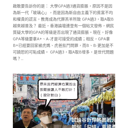
啟敢要告訴你的是： 大學GPA過3通貨膨脹，原因不是因
為新一代「玻璃心」，而是因為新自由主義下的貧富不均
和權貴的謊言，教育成為代罪羔羊所致 GPA過3，取A取B
越來越普及？ 最近，香港論壇連登有一個帖文發佈，網民
質疑大學的GPA的等級是否出現了通貨膨脹。現在，好像
GPA等級要拿A+、A-才是可接受的成績；相反，GPA拿
B+已經要回家被虎媽、虎爸批鬥問罪，而B、B-更加是不
可饒恕的可恥成績。 GPA過3，取A取B增多，是世代問題
嗎？...