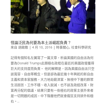
怪論泛民為何要為本土派崛起負責？
來自
胡啟敢
|
4 月 10, 2016
|
時事關心
,
社會科學研究
記得有個知名左翼寫了一篇文章，析論美國的自由派為何
要為Donald Trumps此類極右政棍在最近的美國政壇獲得
巨大的支持度而負責。 他的解釋是，因為美國自由派只空
談寬容、自由等概念，但是卻為最近幾十年興起的新自由
主義和資本家服務，大力地劫窮濟富，無視中下層的群眾
生活困苦、工作不穩、收入銳減，也不談及政經改革，財
富再分配的倡議，結果只要有一些極右的政客主張外來者
是一切問題的成因，中下階層他們就會瘋狂支持排外和極
右。...