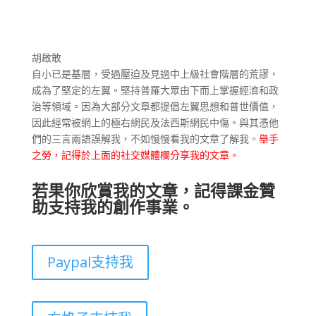
胡啟敢
自小已是基層，受過壓迫及見過中上級社會階層的荒謬，
成為了堅定的左翼。堅持普羅大眾由下而上掌握經濟和政
治等領域。因為大部分文章都提倡左翼思想和普世價值，
因此經常被網上的極右網民及法西斯網民中傷。與其憑他
們的三言兩語誤解我，不如慢慢看我的文章了解我。
舉手
之勞，記得於上面的社交媒體欄分享我的文章。
若果你欣賞我的文章，記得課金贊
助支持我的創作事業。
Paypal支持我