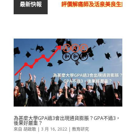
評價解痛師及活泉美良生館的不
最新快報
為甚麼大學GPA過3會出現通貨膨脹？GPA不過3，
後果好嚴重？
來自
胡啟敢
|
3 月 16, 2022
|
教育研究