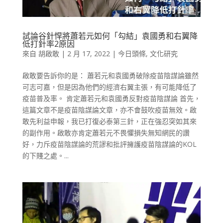
試論谷針悍將蕭若元如何「勾結」袁國勇和右翼降
低打針率2原因
來自
胡啟敢
|
2 月 17, 2022
|
今日頭條
,
文化研究
啟敢要告訴你的是： 蕭若元和袁國勇破除疫苗陰謀論雖然
可志可嘉，但是因為他們的經濟右翼主張，有可能降低了
疫苗普及率。 肯定蕭若元和袁國勇反對疫苗陰謀論 首先，
這篇文章不是疫苗陰謀論文章，亦不會鼓吹疫苗無效。啟
敢先利益申報，我已打復必泰第三針，正在強忍突如其來
的副作用。啟敢亦肯定蕭若元不畏懼損失無知網民的讚
好，力斥疫苗陰謀論的荒謬和批評擁護疫苗陰謀論的KOL
的下賤之處。...