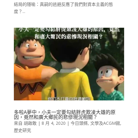
結局的隱喻：真嗣的逃避反應了我們對資本主義的態
度？...
多啦A夢中，小夫一定要勾結胖虎欺凌大雄的原
因，竟然和廣大鄉民的悲慘現況相關？
來自
胡啟敢
|
8 月 4, 2020
|
今日頭條
,
文學及ACGM館
,
歷史研究