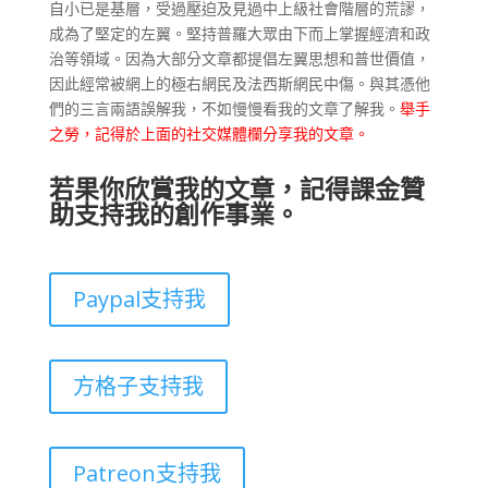
自小已是基層，受過壓迫及見過中上級社會階層的荒謬，
成為了堅定的左翼。堅持普羅大眾由下而上掌握經濟和政
治等領域。因為大部分文章都提倡左翼思想和普世價值，
因此經常被網上的極右網民及法西斯網民中傷。與其憑他
們的三言兩語誤解我，不如慢慢看我的文章了解我。
舉手
之勞，記得於上面的社交媒體欄分享我的文章。
若果你欣賞我的文章，記得課金贊
助支持我的創作事業。
Paypal支持我
方格子支持我
Patreon支持我