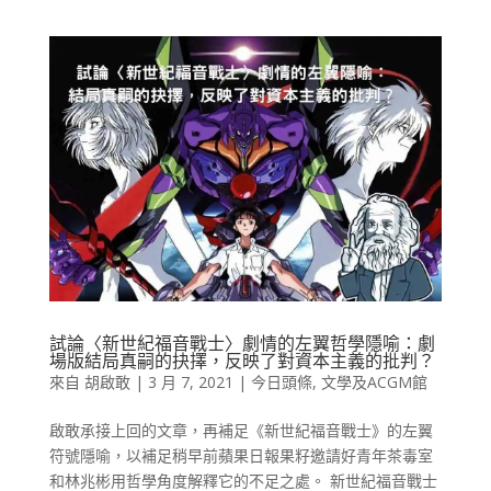
試論〈新世紀福音戰士〉劇情的左翼哲學隱喻：劇
場版結局真嗣的抉擇，反映了對資本主義的批判？
來自
胡啟敢
|
3 月 7, 2021
|
今日頭條
,
文學及ACGM館
啟敢承接上回的文章，再補足《新世紀福音戰士》的左翼
符號隱喻，以補足稍早前蘋果日報果籽邀請好青年茶毒室
和林兆彬用哲學角度解釋它的不足之處。 新世紀福音戰士