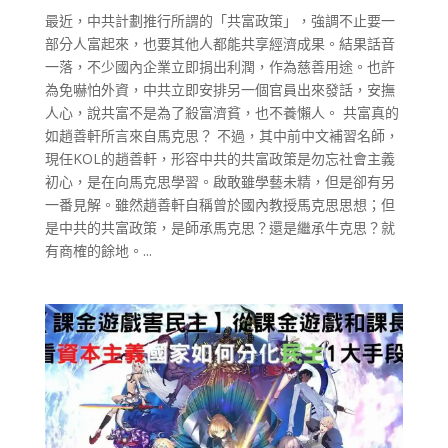
最近，中共計劃推行所謂的「共富政策」，強調不止要一
部分人富起來，也要其他人都能共享經濟成果。結果話音
一落，不少國內企業立即捐出利潤，作為慈善用途。也許
為免嚇怕外資，中共立即安排另一個官員出來發話，安撫
人心，說共富不是為了殺富濟貧，也不養懶人。 共富真的
如趙善軒所言來自馬克思？ 不過，其中前中文補習名師，
現任KOL的趙善軒，形容中共的共富政策是勿忘社會主義
初心，是在向馬克思學習。啟敢雖學藝未精，但是卻有另
一番見解。雖然趙善軒自稱曾於國內教授馬克思思想；但
是中共的共富政策，是師承馬克思？還是繼承牛克思？就
有商榷的餘地。...