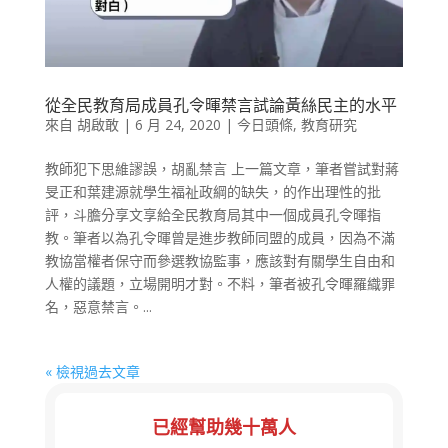
從全民教育局成員孔令暉禁言試論黃絲民主的水平
來自
胡啟敢
|
6 月 24, 2020
|
今日頭條
,
教育研究
教師犯下思維謬誤，胡亂禁言 上一篇文章，筆者嘗試對蔣
旻正和葉建源就學生福祉政綱的缺失，的作出理性的批
評，斗膽分享文享給全民教育局其中一個成員孔令暉指
教。筆者以為孔令暉曾是進步教師同盟的成員，因為不滿
教協當權者保守而參選教協監事，應該對有關學生自由和
人權的議題，立場開明才對。不料，筆者被孔令暉羅織罪
名，惡意禁言。...
« 檢視過去文章
已經幫助幾十萬人