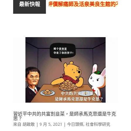
評價解痛師及活泉美良生館的不良銷售
最新快報
習近平中共的共富割韭菜，是師承馬克思還是牛克
思？
來自
胡啟敢
|
9 月 5, 2021
|
今日頭條
,
社會科學研究