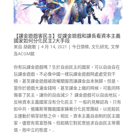
【課金遊戲害民主】從課金遊戲和課長看資本主義
國家如何分化民主2大手段
來自
胡啟敢
|
4 月 14, 2021
|
今日頭條
,
文化研究
,
文學
及ACGM館
你有玩課金遊戲嗎？生於自由民主的國家，可以自由自在
玩課金遊戲，不必像中國一樣玩課金遊戲時處處受到干
頻，甚至課金遊戲被政權關服而讓課金血本無歸。但是，
當你於遊戲大灑金錢時，甚至課金上癮的時候，可能同時
傷害了民主，讓你的自由減少？ 課金遊戲可以自由地玩，
反映資本主義國家沒有分化民主？ 一般的見解認為，只有
如中共、俄羅斯等獨裁國家藉著分化民眾團結，以扼殺民
主運動於萌芽狀態之中。相反，資本主義自由制的民主國
家，儘管有貧富懸殊，但起碼它對民眾追求自由民主等價
值，抱中立的態度。...