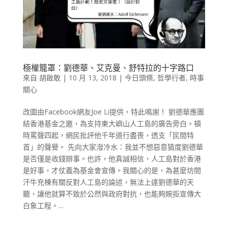
極權籠罩：劉德華、艾克曼、舒特拉的十字路口
來自
胡啟敢
|
10 月 13, 2018
|
今日頭條
,
哲學行者
,
時事
關心
改圖由Facebook網友Joe Li提供，特此鳴謝！ 劉德華應團
結香港基金之邀，為支持東大嶼山人工島的廣告旁白。頓
時罵聲四起，網民批評他千年道行盡喪，透支「民間特
首」的聲譽。 先向大家潑冷水：我並不想惡意猜度劉德華
是否僅是收錢辦事。也許，他真誠相信，人工島對於香港
是好事，才仗義為基金會宣傳。我關心的是，為甚麼坊間
汗牛充棟有關反對人工島的論述，無法上達劉德華的天
聽，讓他就算不致於公然與政府對抗，也能夠婉拒宣傳大
白象工程。...