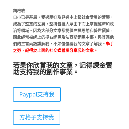
胡啟敢
自小已是基層，受過壓迫及見過中上級社會階層的荒謬，
成為了堅定的左翼。堅持普羅大眾由下而上掌握經濟和政
治等領域。因為大部分文章都提倡左翼思想和普世價值，
因此經常被網上的極右網民及法西斯網民中傷。與其憑他
們的三言兩語誤解我，不如慢慢看我的文章了解我。
舉手
之勞，記得於上面的社交媒體欄分享我的文章。
若果你欣賞我的文章，記得課金贊
助支持我的創作事業。
Paypal支持我
方格子支持我