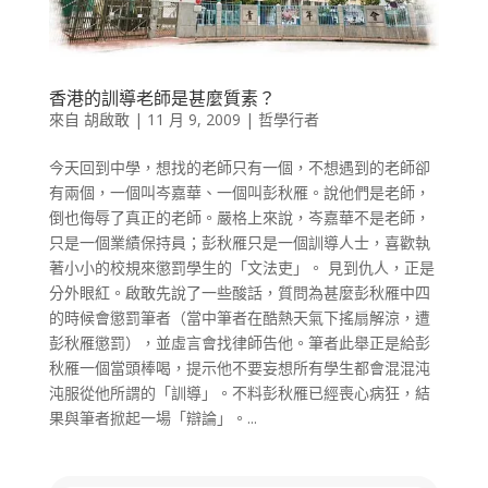
香港的訓導老師是甚麼質素？
來自
胡啟敢
|
11 月 9, 2009
|
哲學行者
今天回到中學，想找的老師只有一個，不想遇到的老師卻
有兩個，一個叫岑嘉華、一個叫彭秋雁。說他們是老師，
倒也侮辱了真正的老師。嚴格上來說，岑嘉華不是老師，
只是一個業績保持員；彭秋雁只是一個訓導人士，喜歡執
著小小的校規來懲罰學生的「文法吏」。 見到仇人，正是
分外眼紅。啟敢先說了一些酸話，質問為甚麼彭秋雁中四
的時候會懲罰筆者（當中筆者在酷熱天氣下搖扇解涼，遭
彭秋雁懲罰），並虛言會找律師告他。筆者此舉正是給彭
秋雁一個當頭棒喝，提示他不要妄想所有學生都會混混沌
沌服從他所謂的「訓導」。不料彭秋雁已經喪心病狂，結
果與筆者掀起一場「辯論」。...