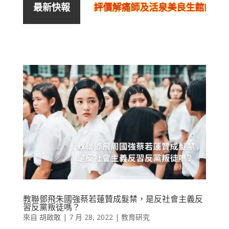
評價解痛師及活泉美良生館的不良銷
最新快報
教聯鄧飛朱國強蔡若蓮贊成髮禁，是反社會主義反
習反黨叛徒嗎？
來自
胡啟敢
|
7 月 28, 2022
|
教育研究