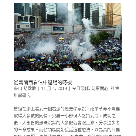
從葛蘭西看佔中退場的時機
來自
胡啟敢
|
11 月 1, 2014
|
今日頭條
,
時事關心
,
社會
科學研究
曾經在網上看到一個右派的歷史學家說，雨傘革命不需要
取得大多數的同情，只要一小部份人堅持到底，成功之
後，大部份的愚昧沉默的大多數就會跟上來，分享進步者
的革命成果。而佔領區開始蔓延這種想法，以為真的只要