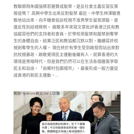
教聯鄧飛朱國強蔡若蓮贊成髮禁，是反社會主義反習反黨
叛徒嗎？ 高興中學生出來反對髮禁 最近，中學生林澤駿勇
敢地站出來，向平機會投訴校規不准男學生留長頭髮，是
違反性別歧視條例。 啟敢多年來寫文章批評香港泛民和教
協縱容他們的支持者和會員，於學校用髮禁和服禁剝奪學
生的身體自由，結果泛民和教協都沉默以對，繼續容許校
規剝奪學生的人權。 現在終於有學生受到啟發而站出來對
抗校規暴政，啟敢覺得民主運動後繼有人，就算香港的大
環境是黑暗時代，但是我們仍然可以在生活各個層面爭取
民主和自由，「由鄉村包圍城市」，最後形成一股力量促
成香港的新民主運動。...