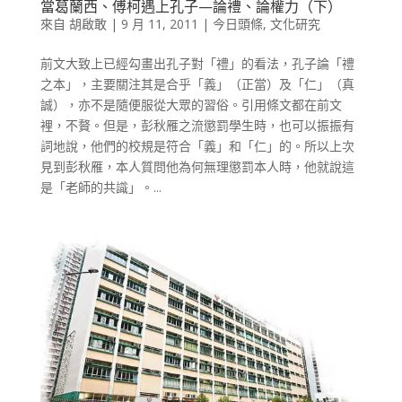
當葛蘭西、傅柯遇上孔子—論禮、論權力（下）
來自
胡啟敢
|
9 月 11, 2011
|
今日頭條
,
文化研究
前文大致上已經勾畫出孔子對「禮」的看法，孔子論「禮
之本」，主要關注其是合乎「義」（正當）及「仁」（真
誠），亦不是隨便服從大眾的習俗。引用條文都在前文
裡，不贅。但是，彭秋雁之流懲罰學生時，也可以振振有
詞地說，他們的校規是符合「義」和「仁」的。所以上次
見到彭秋雁，本人質問他為何無理懲罰本人時，他就說這
是「老師的共識」。...