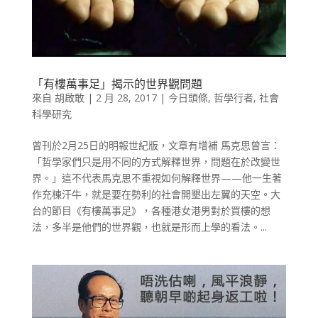
「有樓萬事足」揭示的世界觀問題
來自
胡啟敢
|
2 月 28, 2017
|
今日頭條
,
哲學行者
,
社會
科學研究
曾刊於2月25日的明報世紀版，文章有增補 馬克思曾言：
「哲學家們只是用不同的方式解釋世界，問題在於改變世
界。」這不代表馬克思不重視如何解釋世界——他一生著
作充棟汗牛，就是要在勢利的社會開墾出左翼的天空。大
台的節目《有樓萬事足》，各種港女港男對於買樓的想
法，多半是他們的世界觀，也就是形而上學的看法。...