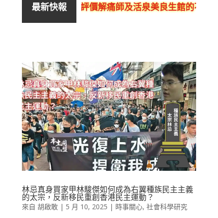
評價解痛師及活泉美良生館的不良銷
最新快報
林忌真身買家甲林駿傑如何成為右翼種族民主主義
的太宗，反新移民重創香港民主運動？
來自
胡啟敢
|
5 月 10, 2025
|
時事關心
,
社會科學研究