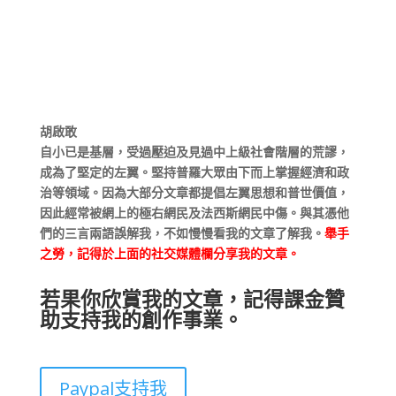
胡啟敢
自小已是基層，受過壓迫及見過中上級社會階層的荒謬，
成為了堅定的左翼。堅持普羅大眾由下而上掌握經濟和政
治等領域。因為大部分文章都提倡左翼思想和普世價值，
因此經常被網上的極右網民及法西斯網民中傷。與其憑他
們的三言兩語誤解我，不如慢慢看我的文章了解我。
舉手
之勞，記得於上面的社交媒體欄分享我的文章。
若果你欣賞我的文章，記得課金贊
助支持我的創作事業。
Paypal支持我