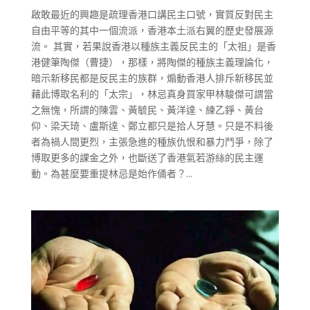
啟敢最近的興趣是疏理香港口講民主口號，實質反對民主
自由平等的其中一個流派，香港本土派右翼的歷史發展源
流。 其實，若果說香港以種族主義反民主的「太祖」是香
港健筆陶傑（曹捷），那樣，將陶傑的種族主義理論化，
暗示新移民都是反民主的族群，煽動香港人排斥新移民並
藉此博取名利的「太宗」，林忌真身買家甲林駿傑可謂當
之無愧，所謂的陳雲、黃毓民、黃洋達、練乙錚、黃台
仰、梁天琦、盧斯達、鄭立都只是拾人牙慧。只是不料後
者為禍人間更烈，主張急進的種族仇恨和暴力鬥爭，除了
博取更多的課金之外，也斷送了香港氣若游絲的民主運
動。為甚麼要重提林忌是始作俑者？...