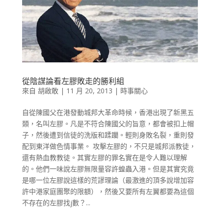
從陰謀論看左膠敗走的勝利組
來自
胡啟敢
|
11 月 20, 2013
|
時事關心
自從陳國父在港發動城邦大革命時候，香港出現了新黑五
類，名叫左膠。凡是不符合陳國父的旨意，都會被扣上帽
子，然後遭到信徒的洗版和蹂躪。輕則身敗名裂，重則發
配到東洋做色情事業。 攻擊左膠的，不只是城邦派教徒，
還有熱血教教徒。其實左膠的罪名實在是令人難以理解
的。他們一味說左膠無限量容許蝗蟲入港。但是其實究竟
是哪一位左膠說這樣的荒謬理論（最激進的頂多說增加容
許中港家庭團聚的限額），然後又要所有左翼都要為這個
不存在的左膠找j數？...