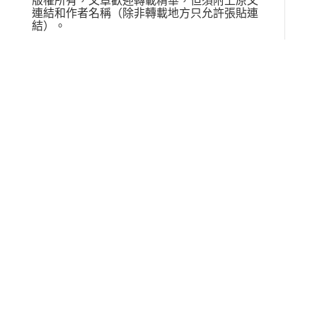
版權所有，文章歡迎轉載精華，但須附上原文
連結和作者名稱（除非轉載地方只允許張貼連
結）。