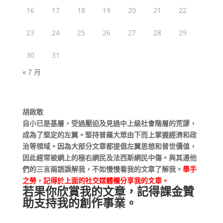
16
17
18
19
20
21
22
23
24
25
26
27
28
29
30
31
« 7 月
胡啟敢
自小已是基層，受過壓迫及見過中上級社會階層的荒謬，
成為了堅定的左翼。堅持普羅大眾由下而上掌握經濟和政
治等領域。因為大部分文章都提倡左翼思想和普世價值，
因此經常被網上的極右網民及法西斯網民中傷。與其憑他
們的三言兩語誤解我，不如慢慢看我的文章了解我。
舉手
之勞，記得於上面的社交媒體欄分享我的文章。
若果你欣賞我的文章，記得課金贊
助支持我的創作事業。