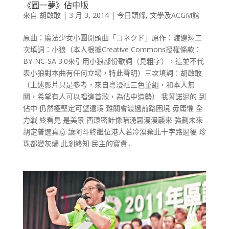
《圓一夢》佔中版
來自
胡啟敢
|
3 月 3, 2014
|
今日頭條
,
文學及ACGM館
原曲：魔法少女小圓開頭曲「コネクド」原作：渡邊翔二
次填詞：小狼（本人根據Creative Commons授權條款：
BY-NC-SA 3.0來引用小狼部份歌詞（見粗字），這並不代
表小狼對本曲有任何立場，特此聲明）三次填詞：胡啟敢
（上述影片只是參考，來自粵漫社三色堇組，和本人無
關，希望有人可以唱這首歌，為佔中造勢） 我誓諾過的 到
佔中 仍然極堅定可望遠境 難關會渡過前路困境 毋庸懼 全
力戰 終看見 是美景 西環密計像暗湧霧漫漫襲來 強劃未來
胡定普選真意 讓阿斗終繼位港人若冷漠棄此十字路過後 珍
珠都變灰燼 此剎終知 民主的寶貴...