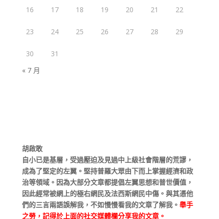
16
17
18
19
20
21
22
23
24
25
26
27
28
29
30
31
« 7 月
胡啟敢
自小已是基層，受過壓迫及見過中上級社會階層的荒謬，
成為了堅定的左翼。堅持普羅大眾由下而上掌握經濟和政
治等領域。因為大部分文章都提倡左翼思想和普世價值，
因此經常被網上的極右網民及法西斯網民中傷。與其憑他
們的三言兩語誤解我，不如慢慢看我的文章了解我。
舉手
之勞，記得於上面的社交媒體欄分享我的文章。