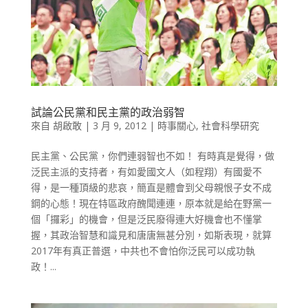
試論公民黨和民主黨的政治弱智
來自
胡啟敢
|
3 月 9, 2012
|
時事關心
,
社會科學研究
民主黨、公民黨，你們連弱智也不如！ 有時真是覺得，做
泛民主派的支持者，有如愛國文人（如程翔）有國愛不
得，是一種頂級的悲哀，簡直是體會到父母親恨子女不成
鋼的心態！現在特區政府醜聞連連，原本就是給在野黨一
個「攞彩」的機會，但是泛民廢得連大好機會也不懂掌
握，其政治智慧和識見和唐唐無甚分別，如斯表現，就算
2017年有真正普選，中共也不會怕你泛民可以成功執
政！...