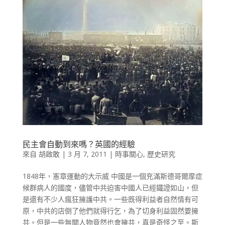
民主會自動到來嗎？英國的經驗
來自
胡啟敢
|
3 月 7, 2011
|
時事關心
,
歷史研究
1848年，憲章運動的大示威 中國是一個充滿斯德哥爾摩症
候群病人的國度，儘管中共迫害中國人已經鐵證如山，但
是還有不少人瘋狂擁護中共。一些既得利益者自然情有可
原，中共的店倒了他們就得行乞，為了切身利益固然要擁
共。但是一些無關人物竟然也會擁共，真是奇怪之至。斯